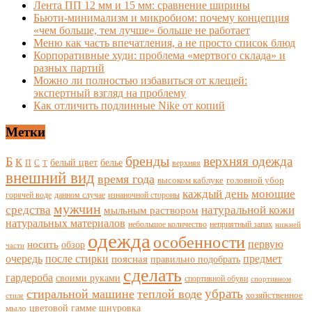
Лента ПП 12 мм и 15 мм: сравнение ширины
Бьюти-минимализм и микробиом: почему концепция
«чем больше, тем лучше» больше не работает
Меню как часть впечатления, а не просто список блюд
Корпоративные худи: проблема «мертвого склада» и
разных партий
Можно ли полностью избавиться от клещей:
экспертный взгляд на проблему
Как отличить подлинные Nike от копий
Метки
бренды
верхняя одежда
Б
К
белый цвет
белье
П
С
верхняя
Т
внешний вид
время года
высоком каблуке
головной убор
каждый день
моющие
горячей воде
данном случае
изнаночной стороны
мужчин
средства
натуральной кожи
мыльным раствором
натуральных материалов
небольшое количество
неприятный запах
нижней
одежда
особенности
носить
первую
обзор
части
очередь
после стирки
поясная
предмет
правильно подобрать
сделать
гардероба
своими руками
спортивной обуви
спортивном
убрать
стиральной машине
теплой воде
хозяйственное
стиле
цветовой гамме
мыло
шнуровка