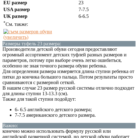
EU размер
23
USA размер
7-7.5
UK размер
6-6.5
*
См. также:
(увеличить)
Размеры туфель 23 размера:
Производители детской обуви сегодня предоставляют
огромный ассортимент детских туфлей разных размеров и
параметров, потому при выборе очень легко ошибиться,
особенно не зная точного размера обуви ребенка.
Для определения размера измеряется длина ступни ребенка от
пятки до кончика большого пальца. Потом результаты просто
сравниваются с размерной сеткой.
В нашем случае 23 размер русской системы отлично подходит
для длины ступни 13-13.3 (см).
Также для такой ступни подойдут:
6- 6.5 английского детского размера;
7-7.5 американского детского размера.
Важно:
конечно можно использовать формулу русской или
английской размерной системой, но детской обуви работает