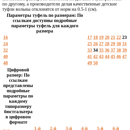
по другому, а производители делая качественные детские
туфли вольны отклонятся от норм на 0.5-1 (см).
Параметры туфель по размерам: По
ссылкам доступны подробные
параметры туфель для каждого
размера
16
17
18
19
20
21
22
23
24
25
26
27
28
29
30
31
32
33
34
35
36
37
38
39
40
41
42
43
44
45
46
47
48
49
50
Цифровой
размер: По
ссылкам
представлены
подробные
параметры по
каждому
типоразмеру
бюстгальтера
в цифровом
формате
1-й
2-й
3-й
4-й
5-й
6-й