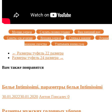
Модная одежда
Сделать своими руками
Ваш внешний вид
Советы для мужчин
Верхняя одежда
Стирка в машине
Лучшие
моющие средства
Учитываем время года
←
Размеры туфель 22 размера
Размеры туфель 24 размера
→
Вам также понравится
Белье Intimissimi, параметры белья Intimissimi
30.01.2022
30.01.2020
Антон Гонсалес
0
Размеры мужских головных уборов