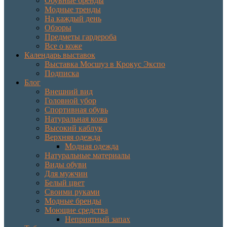
Обувные бренды
Модные тренды
На каждый день
Обзоры
Предметы гардероба
Все о коже
Календарь выставок
Выставка Мосшуз в Крокус Экспо
Подписка
Блог
Внешний вид
Головной убор
Спортивная обувь
Натуральная кожа
Высокий каблук
Верхняя одежда
Модная одежда
Натуральные материалы
Виды обуви
Для мужчин
Белый цвет
Своими руками
Модные бренды
Моющие средства
Неприятный запах