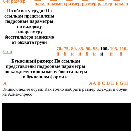
0-й размер
размер
размер
размер
размер
размер
размер
По обхвату груди: По
ссылкам представлены
подробные параметры
по каждому
типоразмеру
бюстгальтера зависимо
от обхвата груди
70-
75-
80-
85-
90-
95-
100-
105-
110-
65-й
й
й
й
й
й
й
й
й
й
Буквенный размер: По ссылкам
представлены подробные параметры
по каждому типоразмеру бюстгальтера
в буквенном формате
A
AA
B
C
D
E
F
G
H
Энциклопедия обуви: Как точно выбрать размер одежды и обуви
на Алиэкспресс