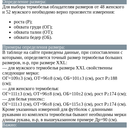
Определение размера:
Для выбора термобелья обладателям размеров от 48 женского
и 52 мужского необходимо верно произвести измерения:
роста (Р);
обхвата груди (ОГ);
обхвата талии (ОТ);
обхвата бедер (ОБ).
Примеры определения размера:
В таблице на сайте приведены данные, при сопоставлении с
которыми, определяется точный размер термобелья больших
размеров, н-р, при размере XXL:
— для мужского термобелья размера XXL свойственны
следующие мерки:
ОГ=109±3 (см), ОТ=96±8 (см), ОБ=101±3 (см), рост Р≥188
(см);
— для женского термобелья:
ОГ=111±3 (см), ОТ=96±8 (см), ОБ=110±2 (см), рост Р≥174 (см);
— для белья унисекс:
ОГ=111±3 (см), ОТ=96±8 (см), ОБ=115±3 (см), рост Р≥174 (см).
Кроме указанных измерений для футболок с длинными
рукавами из комплекта термобелья бывают необходимы мерки
длины рукава, н-р, в вышеуказанном примере Др=90 (см).
Важно: