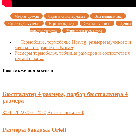
Модная одежда
Сделать своими руками
Ваш внешний вид
Советы для мужчин
Верхняя одежда
Стирка в машине
Лучшие
моющие средства
Учитываем время года
←
Термобелье, термобелье Nоrveg, размеры мужского и
женского термобелья Nоrveg
Размеры термобелья, таблицы размеров и соответствия
термобелья
→
Вам также понравится
Бюстгальтер 4 размера, подбор бюстгальтера 4
размера
30.01.2022
30.01.2020
Антон Гонсалес
0
Размеры бандажа Orlett