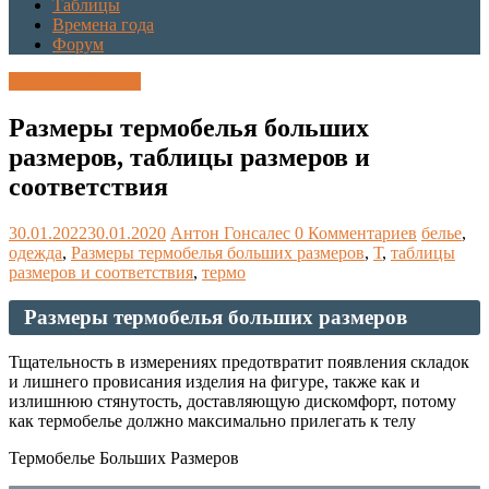
Таблицы
Времена года
Форум
Каталог размеров
Размеры термобелья больших
размеров, таблицы размеров и
соответствия
30.01.2022
30.01.2020
Антон Гонсалес
0 Комментариев
белье
,
одежда
,
Размеры термобелья больших размеров
,
Т
,
таблицы
размеров и соответствия
,
термо
Размеры термобелья больших размеров
Тщательность в измерениях предотвратит появления складок
и лишнего провисания изделия на фигуре, также как и
излишнюю стянутость, доставляющую дискомфорт, потому
как термобелье должно максимально прилегать к телу
Термобелье Больших Размеров