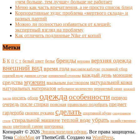
«чем больше, тем лучше» больше не работает
Меню как часть впечатления, а не просто список блюд
Корпоративные худи: проблема «мертвого склада» и
разных партий
Можно ли полностью избавиться от клещей:
экспертный взгляд на проблему
Как отличить подлинные Nike от копий
Метки
бренды
верхняя одежда
Б
К
белый цвет
белье
П
С
верхняя
Т
внешний вид
время года
высоком каблуке
головной убор
каждый день
моющие
горячей воде
данном случае
изнаночной стороны
мужчин
средства
натуральной кожи
мыльным раствором
натуральных материалов
небольшое количество
неприятный запах
нижней
одежда
особенности
носить
первую
обзор
части
очередь
после стирки
поясная
предмет
правильно подобрать
сделать
гардероба
своими руками
спортивной обуви
спортивном
убрать
стиральной машине
теплой воде
хозяйственное
стиле
цветовой гамме
мыло
шнуровка
Копирайт © 2026
Энциклопедия обуви
. Все права защищены.
Тема
ColorMag
от ThemeGrill. Создано на
WordPress
.