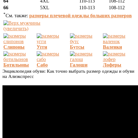
64
4XL
110-113
108-112
66
5XL
110-113
108-112
*
См. также:
размеры плечевой одежды больших размеров
(увеличить)
Слипоны
Угги
Бутсы
Валенки
Ботильоны
Сабо
Галоши
Лоферы
Энциклопедия обуви: Как точно выбрать размер одежды и обуви
на Алиэкспресс