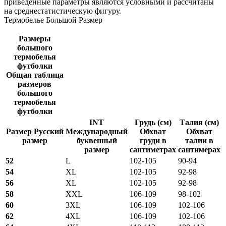
приведенные параметры являются условными и рассчитаны
на среднестатистическую фигуру.
Термобелье Большой Размер
Размеры
большого
термобелья
футболки
Общая таблица
размеров
большого
термобелья
футболки
INT
Грудь (см)
Талия (см)
Размер Русский
Международный
Обхват
Обхват
размер
буквенный
груди в
талии в
размер
сантиметрах
сантимерах
52
L
102-105
90-94
54
XL
102-105
92-98
56
XL
102-105
92-98
58
XXL
106-109
98-102
60
3XL
106-109
102-106
62
4XL
106-109
102-106