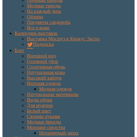
Обувные бренды
Модные тренды
На каждый день
Обзоры
Предметы гардероба
Все о коже
Календарь выставок
Выставка Мосшуз в Крокус Экспо
Подписка
Блог
Внешний вид
Головной убор
Спортивная обувь
Натуральная кожа
Высокий каблук
Верхняя одежда
Модная одежда
Натуральные материалы
Виды обуви
Для мужчин
Белый цвет
Своими руками
Модные бренды
Моющие средства
Неприятный запах