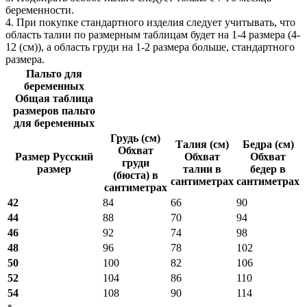
беременности.
4. При покупке стандартного изделия следует учитывать, что
область талии по размерным таблицам будет на 1-4 размера (4-
12 (см)), а область груди на 1-2 размера больше, стандартного
размера.
Пальто для
беременных
Общая таблица
размеров пальто
для беременных
Грудь (см)
Талия (см)
Бедра (см)
Обхват
Размер Русский
Обхват
Обхват
груди
размер
талии в
бедер в
(бюста) в
сантиметрах
сантиметрах
сантиметрах
42
84
66
90
44
88
70
94
46
92
74
98
48
96
78
102
50
100
82
106
52
104
86
110
54
108
90
114