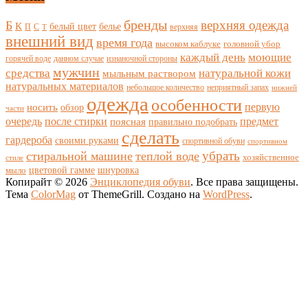
бренды
верхняя одежда
Б
К
белый цвет
белье
П
С
верхняя
Т
внешний вид
время года
высоком каблуке
головной убор
каждый день
моющие
горячей воде
данном случае
изнаночной стороны
мужчин
средства
натуральной кожи
мыльным раствором
натуральных материалов
небольшое количество
неприятный запах
нижней
одежда
особенности
носить
первую
обзор
части
очередь
после стирки
поясная
предмет
правильно подобрать
сделать
гардероба
своими руками
спортивной обуви
спортивном
убрать
стиральной машине
теплой воде
хозяйственное
стиле
цветовой гамме
мыло
шнуровка
Копирайт © 2026
Энциклопедия обуви
. Все права защищены.
Тема
ColorMag
от ThemeGrill. Создано на
WordPress
.