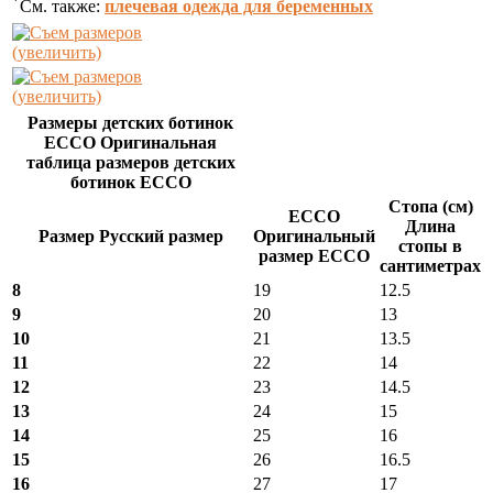
*
См. также:
плечевая одежда для беременных
(увеличить)
(увеличить)
Размеры детских ботинок
ECCO Оригинальная
таблица размеров детских
ботинок ECCO
Стопа (см)
ECCO
Длина
Размер Русский размер
Оригинальный
стопы в
размер ECCO
сантиметрах
8
19
12.5
9
20
13
10
21
13.5
11
22
14
12
23
14.5
13
24
15
14
25
16
15
26
16.5
16
27
17