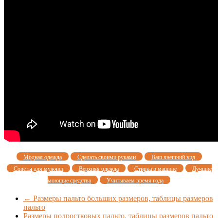
Модная одежда
Сделать своими руками
Ваш внешний вид
Советы для мужчин
Верхняя одежда
Стирка в машине
Лучшие
моющие средства
Учитываем время года
←
Размеры пальто больших размеров, таблицы размеров
пальто
Размеры подростковых пальто, таблицы размеров пальто