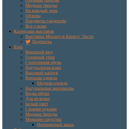
Обувные бренды
Модные тренды
На каждый день
Обзоры
Предметы гардероба
Все о коже
Календарь выставок
Выставка Мосшуз в Крокус Экспо
Подписка
Блог
Внешний вид
Головной убор
Спортивная обувь
Натуральная кожа
Высокий каблук
Верхняя одежда
Модная одежда
Натуральные материалы
Виды обуви
Для мужчин
Белый цвет
Своими руками
Модные бренды
Моющие средства
Неприятный запах