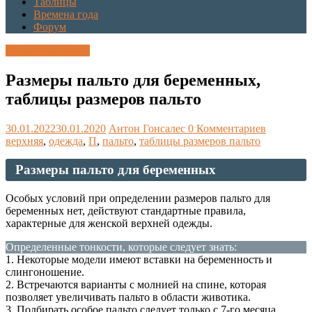
Таблицы
Времена года
Форум
Каталог размеров
Размеры пальто для беременных,
таблицы размеров пальто
30.01.2022
30.01.2020
Антон Гонсалес
0 Комментариев
верхняя
,
одежда
,
П
,
пальто
,
таблицы размеров пальто
Размеры пальто для беременных
Особых условий при определении размеров пальто для
беременных нет, действуют стандартные правила,
характерные для женской верхней одежды.
Определенные тонкости, которые следует знать:
1. Некоторые модели имеют вставки на беременность и
слингоношение.
2. Встречаются варианты с молнией на спине, которая
позволяет увеличивать пальто в области животика.
3. Подбирать особое пальто следует только с 7-го месяца