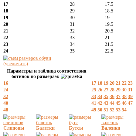
17
28
17.5
18
29
18.5
19
30
19
20
31
19.5
21
32
20.5
22
33
21
23
34
21.5
24
35
22.5
(увеличить)
Параметры и таблица соответствия
ботинок по размерам:
16
17
18
19
20
21
22
23
24
25
26
27
28
29
30
31
32
33
34
35
36
37
38
39
40
41
42
43
44
45
46
47
48
49
50
51
52
53
54
Слипоны
Балетки
Бутсы
Валенки