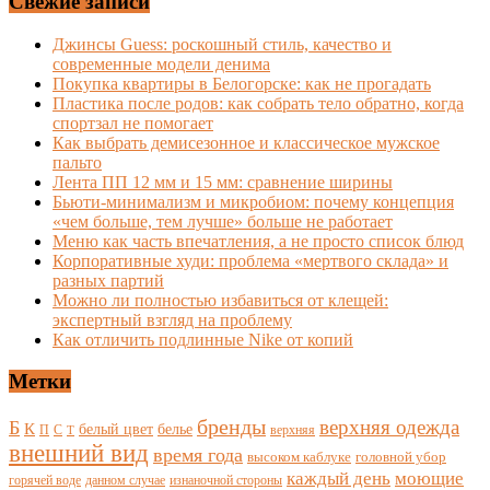
Свежие записи
Джинсы Guess: роскошный стиль, качество и
современные модели денима
Покупка квартиры в Белогорске: как не прогадать
Пластика после родов: как собрать тело обратно, когда
спортзал не помогает
Как выбрать демисезонное и классическое мужское
пальто
Лента ПП 12 мм и 15 мм: сравнение ширины
Бьюти-минимализм и микробиом: почему концепция
«чем больше, тем лучше» больше не работает
Меню как часть впечатления, а не просто список блюд
Корпоративные худи: проблема «мертвого склада» и
разных партий
Можно ли полностью избавиться от клещей:
экспертный взгляд на проблему
Как отличить подлинные Nike от копий
Метки
бренды
верхняя одежда
Б
К
белый цвет
белье
П
С
верхняя
Т
внешний вид
время года
высоком каблуке
головной убор
каждый день
моющие
горячей воде
данном случае
изнаночной стороны