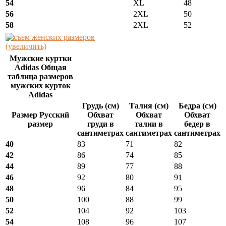
54
XL
48
56
2XL
50
58
2XL
52
(увеличить)
Мужские куртки
Adidas Общая
таблица размеров
мужских курток
Adidas
Грудь (см)
Талия (см)
Бедра (см)
Размер Русский
Обхват
Обхват
Обхват
размер
груди в
талии в
бедер в
сантиметрах
сантиметрах
сантиметрах
40
83
71
82
42
86
74
85
44
89
77
88
46
92
80
91
48
96
84
95
50
100
88
99
52
104
92
103
54
108
96
107