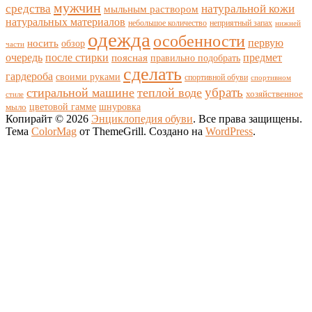
мужчин
средства
натуральной кожи
мыльным раствором
натуральных материалов
небольшое количество
неприятный запах
нижней
одежда
особенности
носить
первую
обзор
части
очередь
после стирки
поясная
предмет
правильно подобрать
сделать
гардероба
своими руками
спортивной обуви
спортивном
убрать
стиральной машине
теплой воде
хозяйственное
стиле
цветовой гамме
мыло
шнуровка
Копирайт © 2026
Энциклопедия обуви
. Все права защищены.
Тема
ColorMag
от ThemeGrill. Создано на
WordPress
.