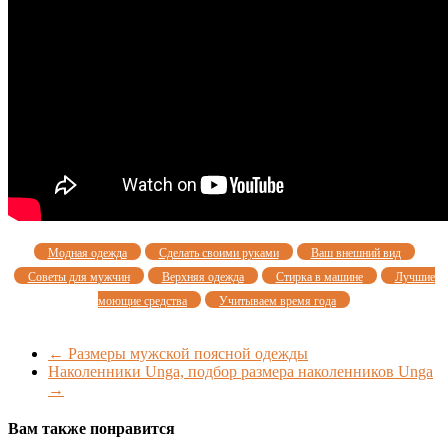
Модная одежда
Сделать своими руками
Ваш внешний вид
Советы для мужчин
Верхняя одежда
Стирка в машине
Лучшие
моющие средства
Учитываем время года
←
Размеры мужской поясной одежды
Наколенники Unga, подбор размера наколенников Unga
→
Вам также понравится