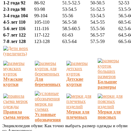
1-2 года 92
86-92
51.5-52.5
50-50.5
52-53
2-3 года 98
93-98
53-54.5
51-52.5
53.5-5
3-4 года 104
99-104
55-56
53-54.5
56.5-6
4-5 лет 110
105-110
56.5-58
54.5-55
60.5-6
5-6 лет 116
111-116
58.5-60.5
55.5-56
62.5-6
6-7 лет 122
117-122
61-63
56.5-57
64.5-6
7-8 лет 128
123-128
63.5-64
57.5-59
66.5-6
(увеличить)
Мужские
Для
Детские
Большие
куртки
беременных
куртки
размеры
Правила
Мерки для
Мерки для
Условные
съема мерок
плечевых
поясных
обозначения
Энциклопедия обуви: Как точно выбрать размер одежды и обуви
на Алиэкспресс