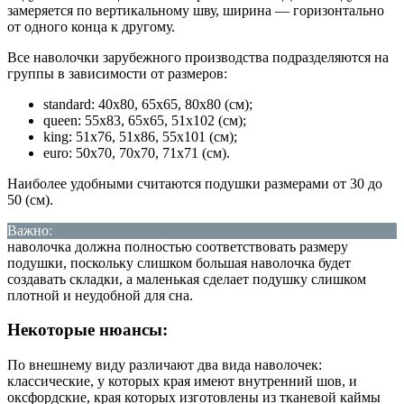
замеряется по вертикальному шву, ширина — горизонтально
от одного конца к другому.
Все наволочки зарубежного производства подразделяются на
группы в зависимости от размеров:
standard: 40х80, 65х65, 80х80 (см);
queen: 55х83, 65х65, 51х102 (см);
king: 51х76, 51х86, 55х101 (см);
euro: 50х70, 70х70, 71х71 (см).
Наиболее удобными считаются подушки размерами от 30 до
50 (см).
Важно:
наволочка должна полностью соответствовать размеру
подушки, поскольку слишком большая наволочка будет
создавать складки, а маленькая сделает подушку слишком
плотной и неудобной для сна.
Некоторые нюансы:
По внешнему виду различают два вида наволочек:
классические, у которых края имеют внутренний шов, и
оксфордские, края которых изготовлены из тканевой каймы