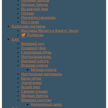
Обувные бренды
Модные тренды
На каждый день
Обзоры
Предметы гардероба
Все о коже
Календарь выставок
Выставка Мосшуз в Крокус Экспо
Подписка
Блог
Внешний вид
Головной убор
Спортивная обувь
Натуральная кожа
Высокий каблук
Верхняя одежда
Модная одежда
Натуральные материалы
Виды обуви
Для мужчин
Белый цвет
Своими руками
Модные бренды
Моющие средства
Неприятный запах