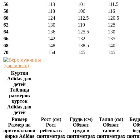
56
113
101
111.5
58
118
106
116
60
124
112.5
120.5
62
130
119
125
64
136
125.5
130
66
142
132
135
68
148
138.5
140
70
154
145
145
(увеличить)
Куртки
Adidas для
детей
Таблица
размеров
курток
Adidas для
детей
Размер
Рост (см)
Грудь (см)
Талия (см)
Бедр
Размер на
Рост
Обхват
Обхват
Об
оригинальной
ребенка в
груди в
талии в
бед
бирке Adidas
сантиметрах
сантиметрах
сантиметрах
санти