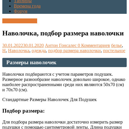
Таблицы
Времена года
Форум
Каталог размеров
Наволочка, подбор размера наволочки
30.01.2022
30.01.2020
Антон Гонсалес
0 Комментариев
белье
,
Н
,
Наволочка
,
одежда
,
подбор размера наволочки
,
постельное
Размеры наволочек
Наволочки подбираются с учетом параметров подушек.
Размерное разнообразие наволочек довольно широкое, однако
наиболее распространенными среди них являются 50х70 (см)
и 70х70 (см).
Стандартные Размеры Наволочек Для Подушек
Подбор размера:
Для подбора размера наволочки достаточно измерить размер
подушки с помощью сантиметровой ленты. Длина подушки