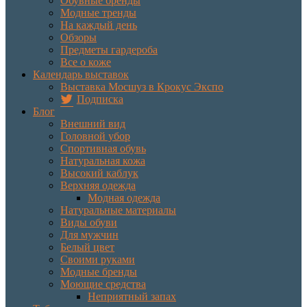
Обувные бренды
Модные тренды
На каждый день
Обзоры
Предметы гардероба
Все о коже
Календарь выставок
Выставка Мосшуз в Крокус Экспо
Подписка
Блог
Внешний вид
Головной убор
Спортивная обувь
Натуральная кожа
Высокий каблук
Верхняя одежда
Модная одежда
Натуральные материалы
Виды обуви
Для мужчин
Белый цвет
Своими руками
Модные бренды
Моющие средства
Неприятный запах