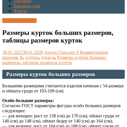
Таблицы
Времена года
Форум
Каталог размеров
Размеры курток больших размеров,
таблицы размеров курток
30.01.2022
30.01.2020
Антон Гонсалес
0 Комментариев
верхняя
,
К
,
куртки
,
одежда
,
Размеры курток больших
размеров
,
таблицы размеров курток
Размеры курток больших размеров
Большими размерами считаются изделия начиная с 54 размера
и обхвата груди от 103‑109 (см).
Особо большие размеры:
Согласно ГОСТ параметры фигуры особо больших размеров
следующие:
— для женщин: рост от 158 (см) до 170 (см), обхват груди от
140 (см) до 148 (см), обхват бедер от 140 (см) до 164 (см);
— для мужчин: рост от 164 (см) до 188 (см), обхват груди от