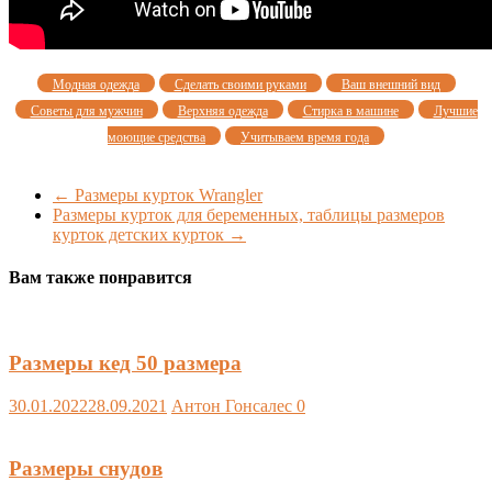
Модная одежда
Сделать своими руками
Ваш внешний вид
Советы для мужчин
Верхняя одежда
Стирка в машине
Лучшие
моющие средства
Учитываем время года
←
Размеры курток Wrangler
Размеры курток для беременных, таблицы размеров
курток детских курток
→
Вам также понравится
Размеры кед 50 размера
30.01.2022
28.09.2021
Антон Гонсалес
0
Размеры снудов