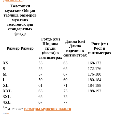
Толстовки
мужские Общая
таблица размеров
мужских
толстовок для
стандартных
фигур
Грудь (см)
Длина (см)
Ширина
Рост (см)
Длина
Размер Размер
груди
Рост в
изделия в
(бюста) в
сантиметрах
сантиметрах
сантиметрах
XS
53
63
168-172
S
55
65
172-176
M
57
67
176-180
L
59
69
180-184
XL
61
71
184-188
XXL
63
73
188-192
3XL
65
75
4XL
67
77
*
См. также:
размеры мужских пальто