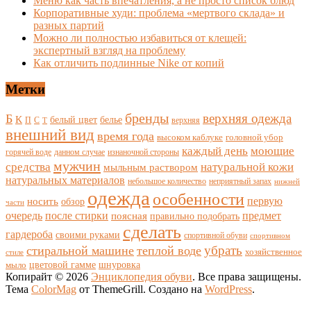
Меню как часть впечатления, а не просто список блюд
Корпоративные худи: проблема «мертвого склада» и
разных партий
Можно ли полностью избавиться от клещей:
экспертный взгляд на проблему
Как отличить подлинные Nike от копий
Метки
бренды
верхняя одежда
Б
К
белый цвет
белье
П
С
верхняя
Т
внешний вид
время года
высоком каблуке
головной убор
каждый день
моющие
горячей воде
данном случае
изнаночной стороны
мужчин
средства
натуральной кожи
мыльным раствором
натуральных материалов
небольшое количество
неприятный запах
нижней
одежда
особенности
носить
первую
обзор
части
очередь
после стирки
поясная
предмет
правильно подобрать
сделать
гардероба
своими руками
спортивной обуви
спортивном
убрать
стиральной машине
теплой воде
хозяйственное
стиле
цветовой гамме
мыло
шнуровка
Копирайт © 2026
Энциклопедия обуви
. Все права защищены.
Тема
ColorMag
от ThemeGrill. Создано на
WordPress
.