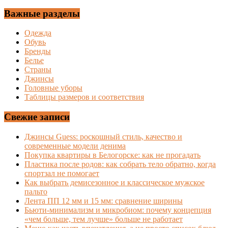
Важные разделы
Одежда
Обувь
Бренды
Белье
Страны
Джинсы
Головные уборы
Таблицы размеров и соответствия
Свежие записи
Джинсы Guess: роскошный стиль, качество и
современные модели денима
Покупка квартиры в Белогорске: как не прогадать
Пластика после родов: как собрать тело обратно, когда
спортзал не помогает
Как выбрать демисезонное и классическое мужское
пальто
Лента ПП 12 мм и 15 мм: сравнение ширины
Бьюти-минимализм и микробиом: почему концепция
«чем больше, тем лучше» больше не работает