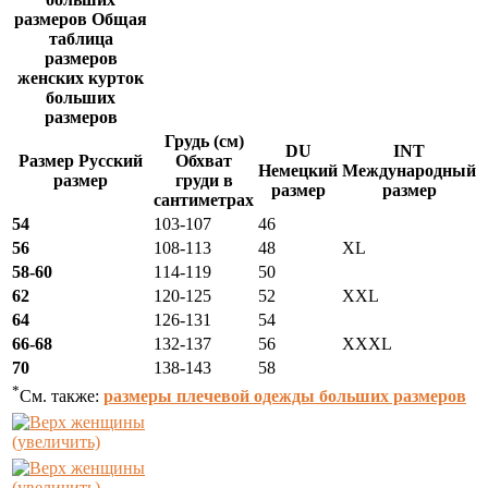
размеров Общая
таблица
размеров
женских курток
больших
размеров
Грудь (см)
DU
INT
Размер Русский
Обхват
Немецкий
Международный
размер
груди в
размер
размер
сантиметрах
54
103‑107
46
56
108‑113
48
XL
58-60
114‑119
50
62
120‑125
52
XXL
64
126‑131
54
66-68
132‑137
56
XXXL
70
138‑143
58
*
См. также:
размеры плечевой одежды больших размеров
(увеличить)
(увеличить)