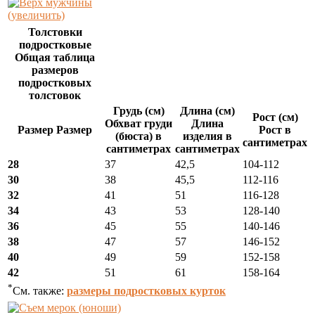
(увеличить)
Толстовки
подростковые
Общая таблица
размеров
подростковых
толстовок
Грудь (см)
Длина (см)
Рост (см)
Обхват груди
Длина
Размер Размер
Рост в
(бюста) в
изделия в
сантиметрах
сантиметрах
сантиметрах
28
37
42,5
104-112
30
38
45,5
112-116
32
41
51
116-128
34
43
53
128-140
36
45
55
140-146
38
47
57
146-152
40
49
59
152-158
42
51
61
158-164
*
См. также:
размеры подростковых курток