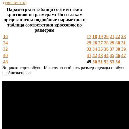
(увеличить)
Параметры и таблица соответствия
кроссовок по размерам: По ссылкам
представлены подробные параметры и
таблица соответствия кроссовок по
размерам
16
17
18
19
20
21
22
23
24
25
26
27
28
29
30
31
32
33
34
35
36
37
38
39
40
41
42
43
44
45
46
47
48
49
50
51
52
53
54
Энциклопедия обуви: Как точно выбрать размер одежды и обуви
на Алиэкспресс