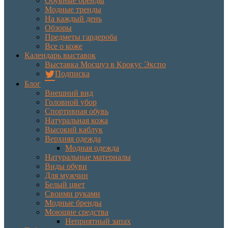
Обувные бренды
Модные тренды
На каждый день
Обзоры
Предметы гардероба
Все о коже
Календарь выставок
Выставка Мосшуз в Крокус Экспо
Подписка
Блог
Внешний вид
Головной убор
Спортивная обувь
Натуральная кожа
Высокий каблук
Верхняя одежда
Модная одежда
Натуральные материалы
Виды обуви
Для мужчин
Белый цвет
Своими руками
Модные бренды
Моющие средства
Неприятный запах