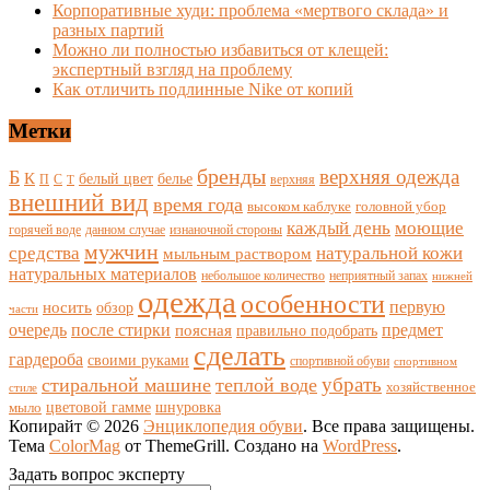
Корпоративные худи: проблема «мертвого склада» и
разных партий
Можно ли полностью избавиться от клещей:
экспертный взгляд на проблему
Как отличить подлинные Nike от копий
Метки
бренды
верхняя одежда
Б
К
белый цвет
белье
П
С
верхняя
Т
внешний вид
время года
высоком каблуке
головной убор
каждый день
моющие
горячей воде
данном случае
изнаночной стороны
мужчин
средства
натуральной кожи
мыльным раствором
натуральных материалов
небольшое количество
неприятный запах
нижней
одежда
особенности
носить
первую
обзор
части
очередь
после стирки
поясная
предмет
правильно подобрать
сделать
гардероба
своими руками
спортивной обуви
спортивном
убрать
стиральной машине
теплой воде
хозяйственное
стиле
цветовой гамме
мыло
шнуровка
Копирайт © 2026
Энциклопедия обуви
. Все права защищены.
Тема
ColorMag
от ThemeGrill. Создано на
WordPress
.
Задать вопрос эксперту