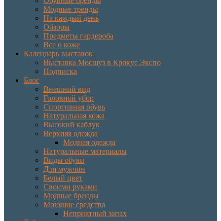
Обувные бренды
Модные тренды
На каждый день
Обзоры
Предметы гардероба
Все о коже
Календарь выставок
Выставка Мосшуз в Крокус Экспо
Подписка
Блог
Внешний вид
Головной убор
Спортивная обувь
Натуральная кожа
Высокий каблук
Верхняя одежда
Модная одежда
Натуральные материалы
Виды обуви
Для мужчин
Белый цвет
Своими руками
Модные бренды
Моющие средства
Неприятный запах