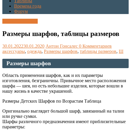
Таблицы
Времена года
Форум
Каталог размеров
Размеры шарфов, таблицы размеров
30.01.2022
30.01.2020
Антон Гонсалес
0 Комментариев
аксессуары
,
одежда
,
Размеры шарфов
,
таблицы размеров
,
Ш
Размеры шарфов
Область применения шарфов, как и их параметры
изготовления, безграничны. Привычное место расположения
шарфа — шея, но есть небольшие изделия, которые вошли в
нашу жизнь в качестве украшений.
Размеры Детских Шарфов по Возрастам Таблица
Оригинально выглядит большой шарф, завязанный на талии
или ручке сумки.
Шарфы различного предназначения имеют приблизительные
параметры: