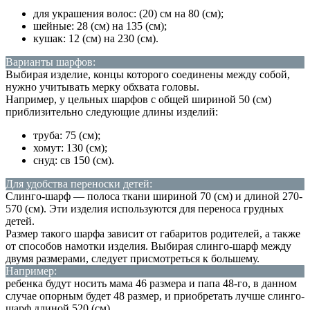
для украшения волос: (20) см на 80 (см);
шейные: 28 (см) на 135 (см);
кушак: 12 (см) на 230 (см).
Варианты шарфов:
Выбирая изделие, концы которого соединены между собой,
нужно учитывать мерку обхвата головы.
Например, у цельных шарфов с общей шириной 50 (см)
приблизительно следующие длины изделий:
труба: 75 (см);
хомут: 130 (см);
снуд: св 150 (см).
Для удобства переноски детей:
Слинго-шарф — полоса ткани шириной 70 (см) и длиной 270-
570 (см). Эти изделия используются для переноса грудных
детей.
Размер такого шарфа зависит от габаритов родителей, а также
от способов намотки изделия. Выбирая слинго-шарф между
двумя размерами, следует присмотреться к большему.
Например:
ребенка будут носить мама 46 размера и папа 48-го, в данном
случае опорным будет 48 размер, и приобретать лучше слинго-
шарф длиной 520 (см).