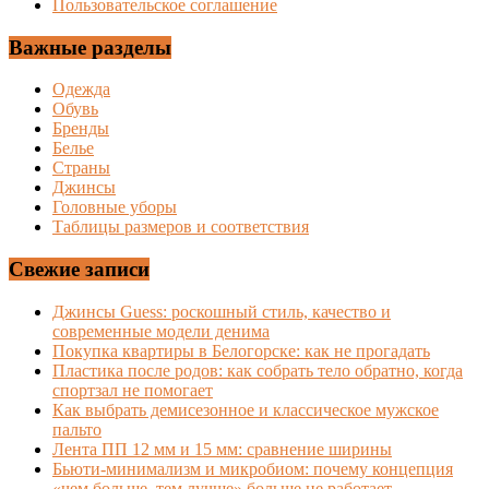
Пользовательское соглашение
Важные разделы
Одежда
Обувь
Бренды
Белье
Страны
Джинсы
Головные уборы
Таблицы размеров и соответствия
Свежие записи
Джинсы Guess: роскошный стиль, качество и
современные модели денима
Покупка квартиры в Белогорске: как не прогадать
Пластика после родов: как собрать тело обратно, когда
спортзал не помогает
Как выбрать демисезонное и классическое мужское
пальто
Лента ПП 12 мм и 15 мм: сравнение ширины
Бьюти-минимализм и микробиом: почему концепция
«чем больше, тем лучше» больше не работает