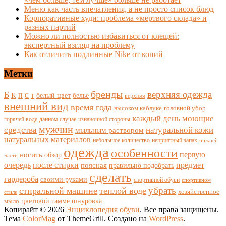
Меню как часть впечатления, а не просто список блюд
Корпоративные худи: проблема «мертвого склада» и
разных партий
Можно ли полностью избавиться от клещей:
экспертный взгляд на проблему
Как отличить подлинные Nike от копий
Метки
бренды
верхняя одежда
Б
К
белый цвет
белье
П
С
верхняя
Т
внешний вид
время года
высоком каблуке
головной убор
каждый день
моющие
горячей воде
данном случае
изнаночной стороны
мужчин
средства
натуральной кожи
мыльным раствором
натуральных материалов
небольшое количество
неприятный запах
нижней
одежда
особенности
носить
первую
обзор
части
очередь
после стирки
поясная
предмет
правильно подобрать
сделать
гардероба
своими руками
спортивной обуви
спортивном
убрать
стиральной машине
теплой воде
хозяйственное
стиле
цветовой гамме
мыло
шнуровка
Копирайт © 2026
Энциклопедия обуви
. Все права защищены.
Тема
ColorMag
от ThemeGrill. Создано на
WordPress
.