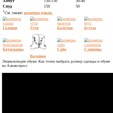
Хомут
130-150
30-40
Снуд
150
50
*
См. также:
размеры очков.
Галоши
Угги
Балетки
Бутсы
Ботильоны
Сабо
Слипоны
Валенки
Энциклопедия обуви: Как точно выбрать размер одежды и обуви
на Алиэкспресс