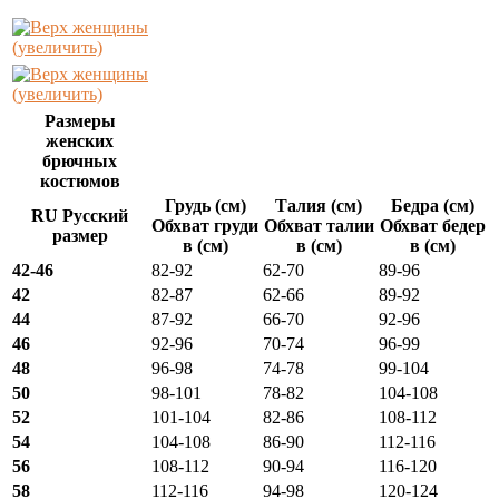
(увеличить)
(увеличить)
Размеры
женских
брючных
костюмов
Грудь (см)
Талия (см)
Бедра (см)
RU Русский
Обхват груди
Обхват талии
Обхват бедер
размер
в (см)
в (см)
в (см)
42-46
82-92
62-70
89-96
42
82-87
62-66
89-92
44
87-92
66-70
92-96
46
92-96
70-74
96-99
48
96-98
74-78
99-104
50
98-101
78-82
104-108
52
101-104
82-86
108-112
54
104-108
86-90
112-116
56
108-112
90-94
116-120
58
112-116
94-98
120-124