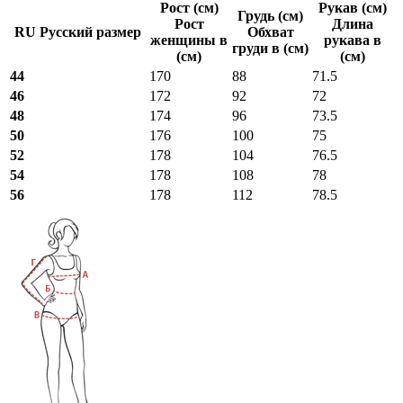
Рост (см)
Рукав (см)
Грудь (см)
Рост
Длина
RU Русский размер
Обхват
женщины в
рукава в
груди в (см)
(см)
(см)
44
170
88
71.5
46
172
92
72
48
174
96
73.5
50
176
100
75
52
178
104
76.5
54
178
108
78
56
178
112
78.5