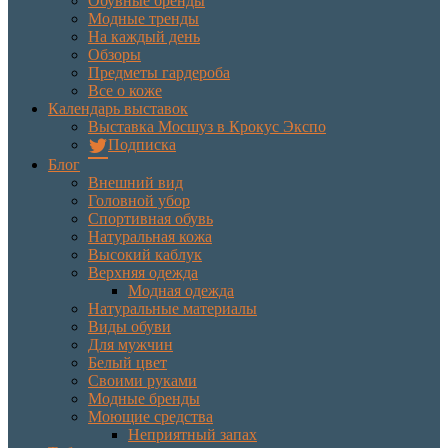
Обувные бренды
Модные тренды
На каждый день
Обзоры
Предметы гардероба
Все о коже
Календарь выставок
Выставка Мосшуз в Крокус Экспо
Подписка
Блог
Внешний вид
Головной убор
Спортивная обувь
Натуральная кожа
Высокий каблук
Верхняя одежда
Модная одежда
Натуральные материалы
Виды обуви
Для мужчин
Белый цвет
Своими руками
Модные бренды
Моющие средства
Неприятный запах