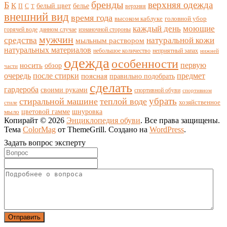
бренды
верхняя одежда
Б
К
белый цвет
белье
П
С
верхняя
Т
внешний вид
время года
высоком каблуке
головной убор
каждый день
моющие
горячей воде
данном случае
изнаночной стороны
мужчин
средства
натуральной кожи
мыльным раствором
натуральных материалов
небольшое количество
неприятный запах
нижней
одежда
особенности
носить
первую
обзор
части
очередь
после стирки
поясная
предмет
правильно подобрать
сделать
гардероба
своими руками
спортивной обуви
спортивном
убрать
стиральной машине
теплой воде
хозяйственное
стиле
цветовой гамме
мыло
шнуровка
Копирайт © 2026
Энциклопедия обуви
. Все права защищены.
Тема
ColorMag
от ThemeGrill. Создано на
WordPress
.
Задать вопрос эксперту