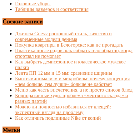
Головные уборы
Таблицы размеров и соответствия
Свежие записи
Джинсы Guess: роскошный стиль, качество и
современные модели денима
Покупка квартиры в Белогорске: как не прогадать
Пластика после родов: как собрать тело обратно, когда
спортзал не помогает
Как выбрать демисезонное и классическое мужское
пальто
Лента ПП 12 мм и 15 мм: сравнение ширины
Бьюти-минимализм и микробиом: почему концепция
«чем больше, тем лучше» больше не работает
Меню как часть впечатления, а не просто список блюд
Корпоративные худи: проблема «мертвого склада» и
разных партий
Можно ли полностью избавиться от клещей:
экспертный взгляд на проблему
Как отличить подлинные Nike от копий
Метки