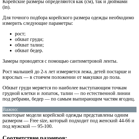
Корейские размеры определяются как (см), так и дюймами
(in).
Для точного подбора корейского размера одежды необходимо
измерить следующие параметры:
рост;
обхват груди;
обхват талии;
обхват бедер.
Замеры проводятся с помощью сантиметровой ленты.
Рост малышей до 2-х лет измеряется лежа, детей постарше и
взрослых — в стоячем положении от макушки до пола.
Обхват груди меряется по наиболее выступающим точкам
грудной клетки и лопаток, талии — по естественной линии
под ребрами, бедер — по самым выпирающим частям ягодиц.
Важно:
некоторые модели корейской одежды представлены одним
размером — Free size, который подходит под женский 44-66 и
под мужской — 95-100.
Соответствие размеров: