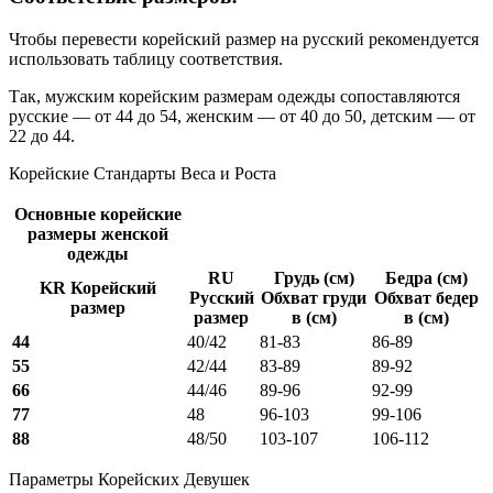
Чтобы перевести корейский размер на русский рекомендуется
использовать таблицу соответствия.
Так, мужским корейским размерам одежды сопоставляются
русские — от 44 до 54, женским — от 40 до 50, детским — от
22 до 44.
Корейские Стандарты Веса и Роста
Основные корейские
размеры женской
одежды
RU
Грудь (см)
Бедра (см)
KR Корейский
Русский
Обхват груди
Обхват бедер
размер
размер
в (см)
в (см)
44
40/42
81-83
86-89
55
42/44
83-89
89-92
66
44/46
89-96
92-99
77
48
96-103
99-106
88
48/50
103-107
106-112
Параметры Корейских Девушек