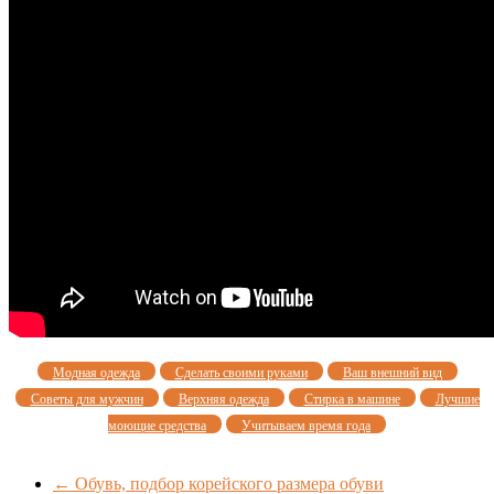
Модная одежда
Сделать своими руками
Ваш внешний вид
Советы для мужчин
Верхняя одежда
Стирка в машине
Лучшие
моющие средства
Учитываем время года
←
Обувь, подбор корейского размера обуви