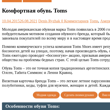
Каталог » T
Обувные бренды
Комфортная обувь Toms
10.04.2015
26.08.2021
Denis Ryzhak
0 Комментариев
Toms
,
Амер
Молодая американская обувная марка Toms появилась в 2006 го
побудительным мотивом создания обувного бренда, который бы
завоевала покупателей по всему миру и в настоящее время прод
Помимо коммерческого успеха компания Toms Shoes имеет реп
босоногих детей на улицах, поэтому, начав производить обувь
Toms ежегодно проводит «босоногую» акцию, призывая америк
общества на проблемы бедных стран. С этой целью Toms сотру
Обувь Toms – это не точная копия традиционных аргентинских 
Олсен, Табита Симмонс и Ленни Кравиц.
Визитная карточка бренда Toms – это легкие летние парусинов
полуботинки, кеды, туфли для мужчин, женщин и детей. Кажда
Модная одежда
Сделать своими руками
Ваш в
Особенности обуви Toms: