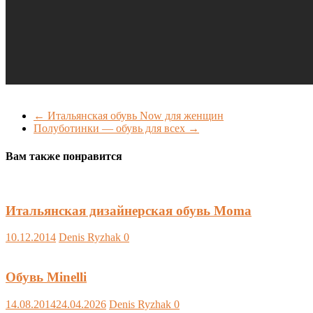
←
Итальянская обувь Now для женщин
Полуботинки — обувь для всех
→
Вам также понравится
Итальянская дизайнерская обувь Moma
10.12.2014
Denis Ryzhak
0
Обувь Minelli
14.08.2014
24.04.2026
Denis Ryzhak
0