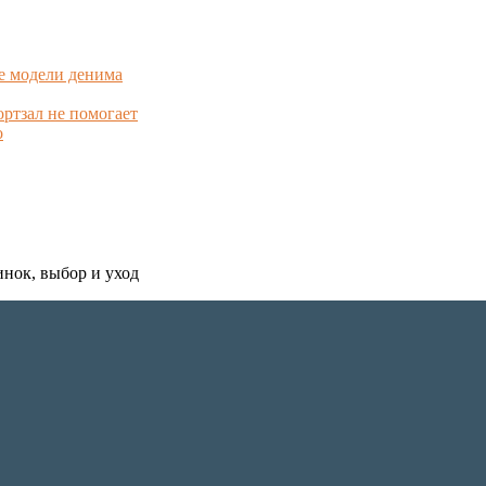
е модели денима
ортзал не помогает
о
инок, выбор и уход