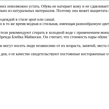
 них невозможно устать. Обувь не натирает кожу и не сдавливае
ьно из натуральных материалов. Поэтому она может выцветать на
одеждой в стиле sport или casual.
но в то же время модная и стильная, имеющая разнообразную цв
ители рекомендуют стирать в холодной воде с применением моющ
ренда Блейка Майкоски. Он считает, что стоимость пары обуви T
s могут носить люди независимо от их возраста, занятий, места
о дня, о ее качестве свидетельствуют постоянные восторженные