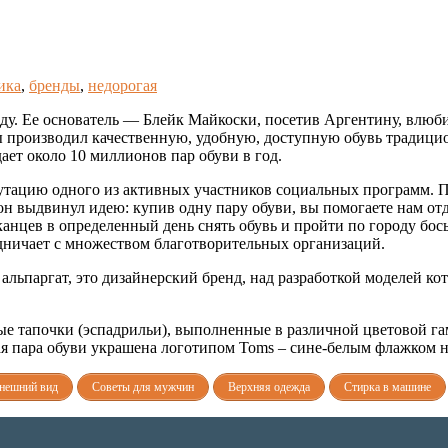
ика
,
бренды
,
недорогая
ду. Ее основатель — Блейк Майкоски, посетив Аргентину, влюби
 производил качественную, удобную, доступную обувь традицио
ает около 10 миллионов пар обуви в год.
утацию одного из активных участников социальных программ. 
, он выдвинул идею: купив одну пару обуви, вы помогаете нам о
анцев в определенный день снять обувь и пройти по городу бо
дничает с множеством благотворительных организаций.
альпаргат, это дизайнерский бренд, над разработкой моделей к
ые тапочки (эспадрильи), выполненные в различной цветовой га
я пара обуви украшена логотипом Toms – сине-белым флажком н
нешний вид
Советы для мужчин
Верхняя одежда
Стирка в машине