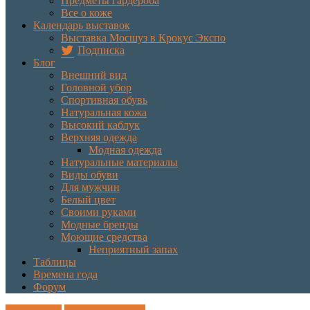
Предметы гардероба
Все о коже
Календарь выставок
Выставка Мосшуз в Крокус Экспо
Подписка
Блог
Внешний вид
Головной убор
Спортивная обувь
Натуральная кожа
Высокий каблук
Верхняя одежда
Модная одежда
Натуральные материалы
Виды обуви
Для мужчин
Белый цвет
Своими руками
Модные бренды
Моющие средства
Неприятный запах
Таблицы
Времена года
Форум