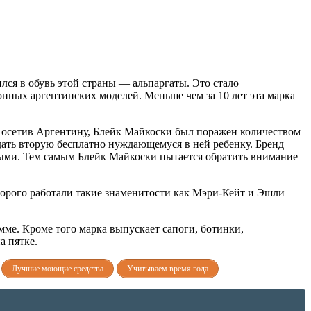
лся в обувь этой страны — альпаргаты. Это стало
нных аргентинских моделей. Меньше чем за 10 лет эта марка
Посетив Аргентину, Блейк Майкоски был поражен количеством
тдать вторую бесплатно нуждающемуся в ней ребенку. Бренд
сыми. Тем самым Блейк Майкоски пытается обратить внимание
оторого работали такие знаменитости как Мэри-Кейт и Эшли
мме. Кроме того марка выпускает сапоги, ботинки,
а пятке.
Лучшие моющие средства
Учитываем время года