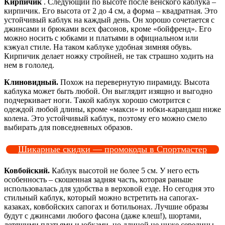
Кирпичик
. Следующий по высоте после венского каблука –
кирпичик. Его высота от 2 до 4 см, а форма – квадратная. Это
устойчивый каблук на каждый день. Он хорошо сочетается с
джинсами и брюками всех фасонов, кроме «бойфренд». Его
можно носить с юбками и платьями в официальном или
кэжуал стиле. На таком каблуке удобная зимняя обувь.
Кирпичик делает ножку стройней, не так страшно ходить на
нем в гололед.
Клиновидный.
Похож на перевернутую пирамиду. Высота
каблука может быть любой. Он выглядит изящно и выгодно
подчеркивает ноги. Такой каблук хорошо смотрится с
одеждой любой длины, кроме «макси» и юбки-карандаш ниже
колена. Это устойчивый каблук, поэтому его можно смело
выбирать для повседневных образов.
Шикарные скидки — промокоды в Спортмастер
Ковбойский.
Каблук высотой не более 5 см. У него есть
особенность – скошенная задняя часть, которая раньше
использовалась для удобства в верховой езде. Но сегодня это
стильный каблук, который можно встретить на сапогах-
казаках, ковбойских сапогах и ботильонах. Лучшие образы
будут с джинсами любого фасона (даже клеш!), шортами,
летящими платьями и юбками, но длиной не ниже середины