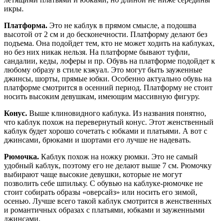
икры.
Платформа.
Это не каблук в прямом смысле, а подошва
высотой от 2 см и до бесконечности. Платформу делают без
подъема. Она подойдет тем, кто не может ходить на каблуках,
но без них никак нельзя. На платформе бывают туфли,
сандалии, кеды, лоферы и пр. Обувь на платформе подойдет к
любому образу в стиле кэжуал. Это могут быть зауженные
джинсы, шорты, прямые юбки. Особенно актуально обувь на
платформе смотрится в осенний период. Платформу не стоит
носить высоким девушкам, имеющим массивную фигуру.
Конус.
Выше клиновидного каблука. Из названия понятно,
что каблук похож на перевернутый конус. Этот женственный
каблук будет хорошо сочетать с юбками и платьями. А вот с
джинсами, брюками и шортами его лучше не надевать.
Рюмочка.
Каблук похож на ножку рюмки. Это не самый
удобный каблук, поэтому его не делают выше 7 см. Рюмочку
выбирают чаще высокие девушки, которые не могут
позволить себе шпильку. С обувью на каблуке-рюмочке не
стоит собирать образы «оверсайз» или носить его зимой,
осенью. Лучше всего такой каблук смотрится в женственных
и романтичных образах с платьями, юбками и зауженными
джинсами.