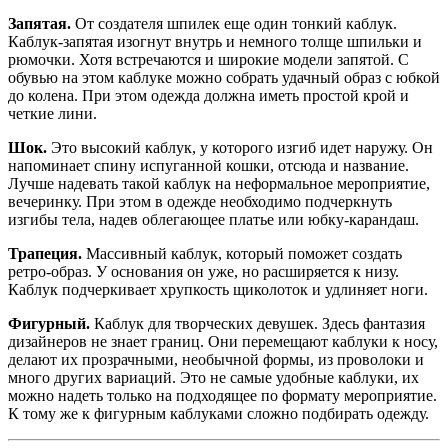
Запятая.
От создателя шпилек еще один тонкий каблук.
Каблук-запятая изогнут внутрь и немного толще шпильки и
рюмочки. Хотя встречаются и широкие модели запятой. С
обувью на этом каблуке можно собрать удачный образ с юбкой
до колена. При этом одежда должна иметь простой крой и
четкие лини.
Шок.
Это высокий каблук, у которого изгиб идет наружу. Он
напоминает спину испуганной кошки, отсюда и название.
Лучше надевать такой каблук на неформальное мероприятие,
вечеринку. При этом в одежде необходимо подчеркнуть
изгибы тела, надев облегающее платье или юбку-карандаш.
Трапеция.
Массивный каблук, который поможет создать
ретро-образ. У основания он уже, но расширяется к низу.
Каблук подчеркивает хрупкость щиколоток и удлиняет ноги.
Фигурный.
Каблук для творческих девушек. Здесь фантазия
дизайнеров не знает границ. Они перемещают каблуки к носу,
делают их прозрачными, необычной формы, из проволоки и
много других вариаций. Это не самые удобные каблуки, их
можно надеть только на подходящее по формату мероприятие.
К тому же к фигурным каблуками сложно подбирать одежду.