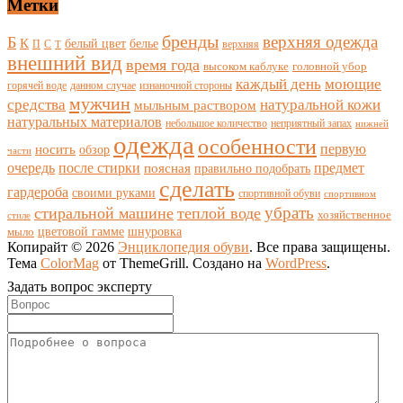
Метки
бренды
верхняя одежда
Б
К
белый цвет
белье
П
С
верхняя
Т
внешний вид
время года
высоком каблуке
головной убор
каждый день
моющие
горячей воде
данном случае
изнаночной стороны
мужчин
средства
натуральной кожи
мыльным раствором
натуральных материалов
небольшое количество
неприятный запах
нижней
одежда
особенности
носить
первую
обзор
части
очередь
после стирки
поясная
предмет
правильно подобрать
сделать
гардероба
своими руками
спортивной обуви
спортивном
убрать
стиральной машине
теплой воде
хозяйственное
стиле
цветовой гамме
мыло
шнуровка
Копирайт © 2026
Энциклопедия обуви
. Все права защищены.
Тема
ColorMag
от ThemeGrill. Создано на
WordPress
.
Задать вопрос эксперту