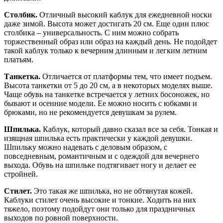
Столбик.
Отличный высокий каблук для ежедневной носки
даже зимой. Высота может достигать 20 см. Еще один плюс
столбика – универсальность. С ним можно собрать
торжественный образ или образ на каждый день. Не подойдет
такой каблук только к вечерним длинным и легким летним
платьям.
Танкетка.
Отличается от платформы тем, что имеет подъем.
Высота танкетки от 5 до 20 см, а в некоторых моделях выше.
Чаще обувь на танкетке встречается у летних босоножек, но
бывают и осенние модели. Ее можно носить с юбками и
брюками, но не рекомендуется девушкам за рулем.
Шпилька.
Каблук, который давно сказал все за себя. Тонкая и
изящная шпилька есть практически у каждой девушки.
Шпильку можно надевать с деловым образом, с
повседневным, романтичным и с одеждой для вечернего
выхода. Обувь на шпильке подтягивает ногу и делает ее
стройней.
Стилет.
Это такая же шпилька, но не обтянутая кожей.
Каблуки стилет очень высокие и тонкие. Ходить на них
тяжело, поэтому подойдут они только для праздничных
выходов по ровной поверхности.