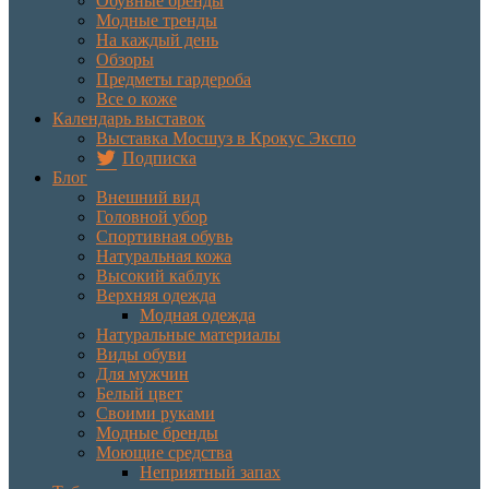
Обувные бренды
Модные тренды
На каждый день
Обзоры
Предметы гардероба
Все о коже
Календарь выставок
Выставка Мосшуз в Крокус Экспо
Подписка
Блог
Внешний вид
Головной убор
Спортивная обувь
Натуральная кожа
Высокий каблук
Верхняя одежда
Модная одежда
Натуральные материалы
Виды обуви
Для мужчин
Белый цвет
Своими руками
Модные бренды
Моющие средства
Неприятный запах