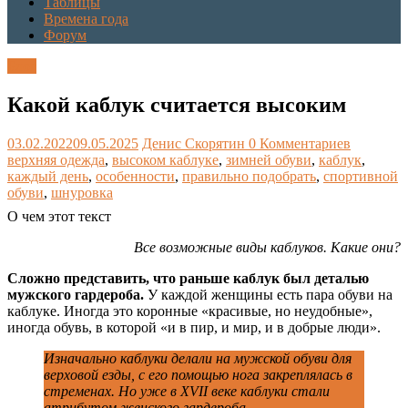
Таблицы
Времена года
Форум
Блог
Какой каблук считается высоким
03.02.2022
09.05.2025
Денис Скорятин
0 Комментариев
верхняя одежда
,
высоком каблуке
,
зимней обуви
,
каблук
,
каждый день
,
особенности
,
правильно подобрать
,
спортивной
обуви
,
шнуровка
О чем этот текст
Все возможные виды каблуков. Какие они?
Сложно представить, что раньше каблук был деталью
мужского гардероба.
У каждой женщины есть пара обуви на
каблуке. Иногда это коронные «красивые, но неудобные»,
иногда обувь, в которой «и в пир, и мир, и в добрые люди».
Изначально каблуки делали на мужской обуви для
верховой езды, с его помощью нога закреплялась в
стременах. Но уже в XVII веке каблуки стали
атрибутом женского гардероба.