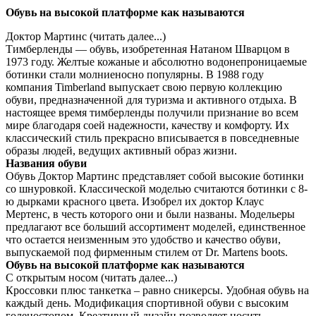
Обувь на высокой платформе как называются
Доктор Мартинс (читать далее...)
Тимберленды — обувь, изобретенная Натаном Шварцом в
1973 году. Желтые кожаные и абсолютно водонепроницаемые
ботинки стали молниеносно популярны. В 1988 году
компания Timberland выпускает свою первую коллекцию
обуви, предназначенной для туризма и активного отдыха. В
настоящее время тимберленды получили признание во всем
мире благодаря соей надежности, качеству и комфорту. Их
классический стиль прекрасно вписывается в повседневные
образы людей, ведущих активный образ жизни.
Названия обуви
Обувь Доктор Мартинс представляет собой высокие ботинки
со шнуровкой. Классической моделью считаются ботинки с 8-
ю дырками красного цвета. Изобрел их доктор Клаус
Мертенс, в честь которого они и были названы. Модельеры
предлагают все больший ассортимент моделей, единственное
что остается неизменным это удобство и качество обуви,
выпускаемой под фирменным стилем от Dr. Martens boots.
Обувь на высокой платформе как называются
С открытым носом (читать далее...)
Кроссовки плюс танкетка – равно сникерсы. Удобная обувь на
каждый день. Модификация спортивной обуви с высоким
голеностопом. Креативный дизайн позволяет носить