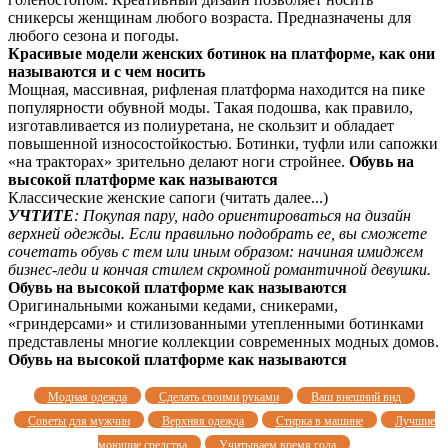
сникерсы женщинам любого возраста. Предназначены для
любого сезона и погоды.
Красивые модели женских ботинок на платформе, как они
называются и с чем носить
Мощная, массивная, рифленая платформа находится на пике
популярности обувной моды. Такая подошва, как правило,
изготавливается из полиуретана, не скользит и обладает
повышенной износостойкостью. Ботинки, туфли или сапожки
«на тракторах» зрительно делают ноги стройнее.
Обувь на
высокой платформе как называются
Классические женские сапоги (читать далее...)
УЧТИТЕ
: Покупая пару, надо ориентироваться на дизайн
верхней одежды. Если правильно подобрать ее, вы сможете
сочетать обувь с тем или иным образом: начиная имиджем
бизнес-леди и кончая стилем скромной романтичной девушки.
Обувь на высокой платформе как называются
Оригинальными кожаными кедами, сникерами,
«гриндерсами» и стилизованными утепленными ботинками
представлены многие коллекции современных модных домов.
Обувь на высокой платформе как называются
Модная одежда
Сделать своими руками
Ваш внешний вид
Советы для мужчин
Верхняя одежда
Стирка в машине
Лучшие
моющие средства
Учитываем время года