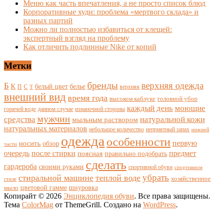
Меню как часть впечатления, а не просто список блюд
Корпоративные худи: проблема «мертвого склада» и
разных партий
Можно ли полностью избавиться от клещей:
экспертный взгляд на проблему
Как отличить подлинные Nike от копий
Метки
бренды
верхняя одежда
Б
К
белый цвет
белье
П
С
верхняя
Т
внешний вид
время года
высоком каблуке
головной убор
каждый день
моющие
горячей воде
данном случае
изнаночной стороны
мужчин
средства
натуральной кожи
мыльным раствором
натуральных материалов
небольшое количество
неприятный запах
нижней
одежда
особенности
носить
первую
обзор
части
очередь
после стирки
поясная
предмет
правильно подобрать
сделать
гардероба
своими руками
спортивной обуви
спортивном
убрать
стиральной машине
теплой воде
хозяйственное
стиле
цветовой гамме
мыло
шнуровка
Копирайт © 2026
Энциклопедия обуви
. Все права защищены.
Тема
ColorMag
от ThemeGrill. Создано на
WordPress
.