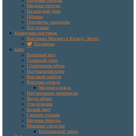
Обувные бренды
Модные тренды
На каждый день
Обзоры
Предметы гардероба
Все о коже
Календарь выставок
Выставка Мосшуз в Крокус Экспо
Подписка
Блог
Внешний вид
Головной убор
Спортивная обувь
Натуральная кожа
Высокий каблук
Верхняя одежда
Модная одежда
Натуральные материалы
Виды обуви
Для мужчин
Белый цвет
Своими руками
Модные бренды
Моющие средства
Неприятный запах