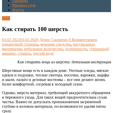
Таблицы
Времена года
Форум
Блог
Как стирать 100 шерсть
03.02.2022
03.02.2020
Денис Скорятин
0 Комментариев
изнаночной стороны
,
моющие средства
,
натуральных
материалов
,
небольшое количество
,
особенности
,
стиральной
машине
,
стирать
,
теплой воде
Как стирать вещи из шерсти: детальная инструкция
Шерстяные вещи есть в каждом доме. Уютные пледы, мягкие
одеяла и подушки, теплые свитера, носочки, варежки, шарфы
и шали, пальто и деловые костюмы – все они делают жизнь
более комфортной, согревая в холодный сезон.
Однако, шерсть материал, требующий аккуратного обращения
и бережного ухода. Для таких вещей предпочтительна сухая
чистка. Важно не допускать проникновения загрязнений
глубоко в волокна материала, по-возможности удаляя пятна
сразу.