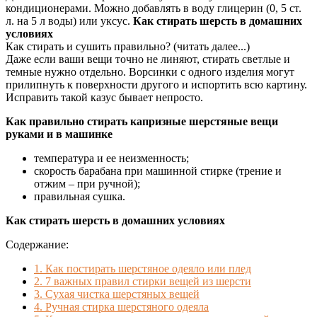
кондиционерами. Можно добавлять в воду глицерин (0, 5 ст.
л. на 5 л воды) или уксус.
Как стирать шерсть в домашних
условиях
Как стирать и сушить правильно? (читать далее...)
Даже если ваши вещи точно не линяют, стирать светлые и
темные нужно отдельно. Ворсинки с одного изделия могут
прилипнуть к поверхности другого и испортить всю картину.
Исправить такой казус бывает непросто.
Как правильно стирать капризные шерстяные вещи
руками и в машинке
температура и ее неизменность;
скорость барабана при машинной стирке (трение и
отжим – при ручной);
правильная сушка.
Как стирать шерсть в домашних условиях
Содержание:
1.
Как постирать шерстяное одеяло или плед
2.
7 важных правил стирки вещей из шерсти
3.
Сухая чистка шерстяных вещей
4.
Ручная стирка шерстяного одеяла