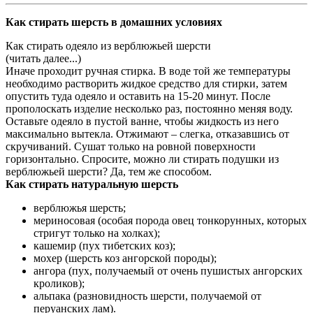
Как стирать шерсть в домашних условиях
Как стирать одеяло из верблюжьей шерсти
(читать далее...)
Иначе проходит ручная стирка. В воде той же температуры
необходимо растворить жидкое средство для стирки, затем
опустить туда одеяло и оставить на 15-20 минут. После
прополоскать изделие несколько раз, постоянно меняя воду.
Оставьте одеяло в пустой ванне, чтобы жидкость из него
максимально вытекла. Отжимают – слегка, отказавшись от
скручиваний. Сушат только на ровной поверхности
горизонтально. Спросите, можно ли стирать подушки из
верблюжьей шерсти? Да, тем же способом.
Как стирать натуральную шерсть
верблюжья шерсть;
мериносовая (особая порода овец тонкорунных, которых
стригут только на холках);
кашемир (пух тибетских коз);
мохер (шерсть коз ангорской породы);
ангора (пух, получаемый от очень пушистых ангорских
кроликов);
альпака (разновидность шерсти, получаемой от
перуанских лам).