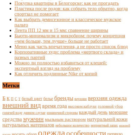
Покупка квартиры в Белогорске: как не прогадать
Пластика после родов: как собрать тело обратно, когда
спортзал не помогает
Как выбрать демисезонное и классическое мужское
пальто
Лента ПП 12 мм и 15 мм: сравнение ширины
Бьюти-минимализм и микробиом: почему концепция
«чем больше, тем лучше» больше не работает
Меню как часть впечатления, а не просто список блюд
Корпоративные худи: проблема «мертвого склада» и
разных партий
Можно ли полностью избавиться от клещей:
экспертный взгляд на проблему
Как отличить подлинные Nike от копий
Метки
бренды
верхняя одежда
Б
К
белый цвет
белье
П
С
верхняя
Т
внешний вид
время года
высоком каблуке
головной убор
каждый день
моющие
горячей воде
данном случае
изнаночной стороны
мужчин
средства
натуральной кожи
мыльным раствором
натуральных материалов
небольшое количество
неприятный запах
нижней
одежда
особенности
носить
первую
обзор
части