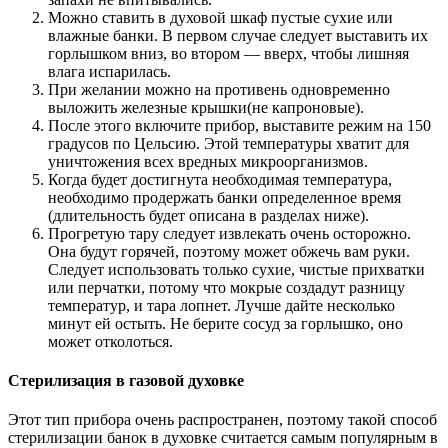
Можно ставить в духовой шкаф пустые сухие или
влажные банки. В первом случае следует выставить их
горлышком вниз, во втором — вверх, чтобы лишняя
влага испарилась.
При желании можно на противень одновременно
выложить железные крышки(не капроновые).
После этого включите прибор, выставите режим на 150
градусов по Цельсию. Этой температуры хватит для
уничтожения всех вредных микроорганизмов.
Когда будет достигнута необходимая температура,
необходимо продержать банки определенное время
(длительность будет описана в разделах ниже).
Прогретую тару следует извлекать очень осторожно.
Она будут горячей, поэтому может обжечь вам руки.
Следует использовать только сухие, чистые прихватки
или перчатки, потому что мокрые создадут разницу
температур, и тара лопнет. Лучше дайте несколько
минут ей остыть. Не берите сосуд за горлышко, оно
может отколоться.
Стерилизация в газовой духовке
Этот тип прибора очень распространен, поэтому такой способ
стерилизации банок в духовке считается самым популярным в