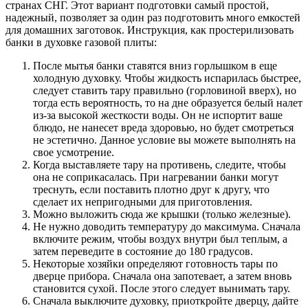
странах СНГ. Этот вариант подготовки самый простой,
надежный, позволяет за один раз подготовить много емкостей
для домашних заготовок. Инструкция, как простерилизовать
банки в духовке газовой плиты:
После мытья банки ставятся вниз горлышком в еще
холодную духовку. Чтобы жидкость испарилась быстрее,
следует ставить тару правильно (горловиной вверх), но
тогда есть вероятность, то на дне образуется белый налет
из-за высокой жесткости воды. Он не испортит ваше
блюдо, не нанесет вреда здоровью, но будет смотреться
не эстетично. Данное условие вы можете выполнять на
свое усмотрение.
Когда выставляете тару на противень, следите, чтобы
она не соприкасалась. При нагревании банки могут
треснуть, если поставить плотно друг к другу, что
сделает их непригодными для приготовления.
Можно выложить сюда же крышки (только железные).
Не нужно доводить температуру до максимума. Сначала
включите режим, чтобы воздух внутри был теплым, а
затем переведите в состояние до 180 градусов.
Некоторые хозяйки определяют готовность тары по
дверце прибора. Сначала она запотевает, а затем вновь
становится сухой. После этого следует вынимать тару.
Сначала выключите духовку, приоткройте дверцу, дайте