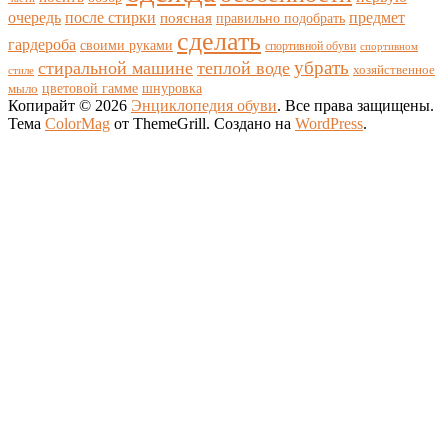
очередь
после стирки
поясная
предмет
правильно подобрать
сделать
гардероба
своими руками
спортивной обуви
спортивном
убрать
стиральной машине
теплой воде
хозяйственное
стиле
цветовой гамме
мыло
шнуровка
Копирайт © 2026
Энциклопедия обуви
. Все права защищены.
Тема
ColorMag
от ThemeGrill. Создано на
WordPress
.