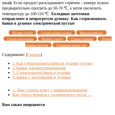
шкаф. Если продукт раскладывают горячим – камеру нужно
предварительно прогреть до 50-70 ℃, а затем увеличить
температуру до 100-110 ℃.
Холодные заготовки
отправляют в непрогретую духовку
.
Как стерилизовать
банки в духовке электрической пустые
Модная одежда
Сделать своими руками
Ваш внешний вид
Советы для мужчин
Верхняя одежда
Стирка в машине
Лучшие
моющие средства
Учитываем время года
Содержание:
[
Скрыть
]
1.
Как стерилизовать банки в духовке пустые
2.
Банки для консервирования
3.
Стерилизация банок в духовке
4.
Банки с заготовками в духовке
←
Как стирать кепку с прямым козырьком
Как убрать чернила с силиконового чехла
→
Вам также понравится