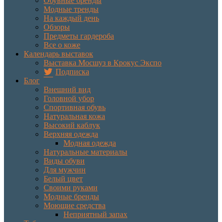
Обувные бренды
Модные тренды
На каждый день
Обзоры
Предметы гардероба
Все о коже
Календарь выставок
Выставка Мосшуз в Крокус Экспо
Подписка
Блог
Внешний вид
Головной убор
Спортивная обувь
Натуральная кожа
Высокий каблук
Верхняя одежда
Модная одежда
Натуральные материалы
Виды обуви
Для мужчин
Белый цвет
Своими руками
Модные бренды
Моющие средства
Неприятный запах