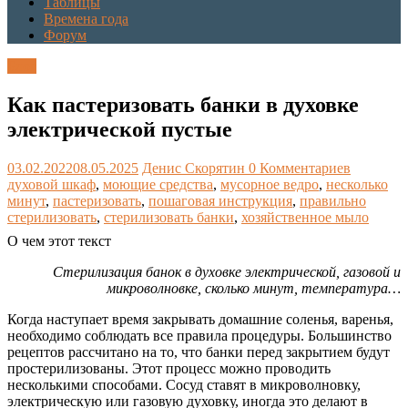
Таблицы
Времена года
Форум
Блог
Как пастеризовать банки в духовке
электрической пустые
03.02.2022
08.05.2025
Денис Скорятин
0 Комментариев
духовой шкаф
,
моющие средства
,
мусорное ведро
,
несколько
минут
,
пастеризовать
,
пошаговая инструкция
,
правильно
стерилизовать
,
стерилизовать банки
,
хозяйственное мыло
О чем этот текст
Стерилизация банок в духовке электрической, газовой и
микроволновке, сколько минут, температура…
Когда наступает время закрывать домашние соленья, варенья,
необходимо соблюдать все правила процедуры. Большинство
рецептов рассчитано на то, что банки перед закрытием будут
простерилизованы. Этот процесс можно проводить
несколькими способами. Сосуд ставят в микроволновку,
электрическую или газовую духовку, иногда это делают в