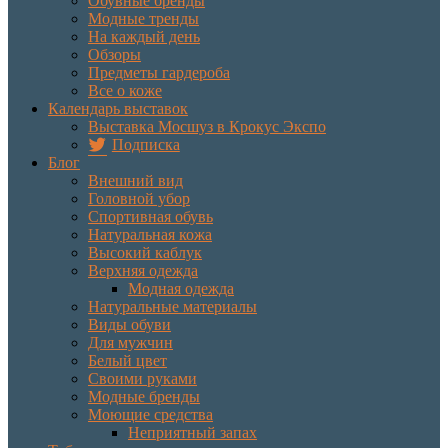
Обувные бренды
Модные тренды
На каждый день
Обзоры
Предметы гардероба
Все о коже
Календарь выставок
Выставка Мосшуз в Крокус Экспо
Подписка
Блог
Внешний вид
Головной убор
Спортивная обувь
Натуральная кожа
Высокий каблук
Верхняя одежда
Модная одежда
Натуральные материалы
Виды обуви
Для мужчин
Белый цвет
Своими руками
Модные бренды
Моющие средства
Неприятный запах