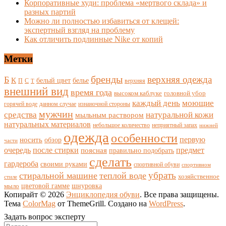
Корпоративные худи: проблема «мертвого склада» и
разных партий
Можно ли полностью избавиться от клещей:
экспертный взгляд на проблему
Как отличить подлинные Nike от копий
Метки
бренды
верхняя одежда
Б
К
белый цвет
белье
П
С
верхняя
Т
внешний вид
время года
высоком каблуке
головной убор
каждый день
моющие
горячей воде
данном случае
изнаночной стороны
мужчин
средства
натуральной кожи
мыльным раствором
натуральных материалов
небольшое количество
неприятный запах
нижней
одежда
особенности
носить
первую
обзор
части
очередь
после стирки
поясная
предмет
правильно подобрать
сделать
гардероба
своими руками
спортивной обуви
спортивном
убрать
стиральной машине
теплой воде
хозяйственное
стиле
цветовой гамме
мыло
шнуровка
Копирайт © 2026
Энциклопедия обуви
. Все права защищены.
Тема
ColorMag
от ThemeGrill. Создано на
WordPress
.
Задать вопрос эксперту