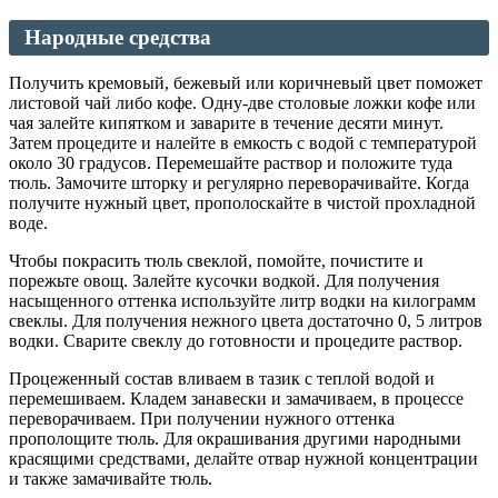
Народные средства
Получить кремовый, бежевый или коричневый цвет поможет
листовой чай либо кофе. Одну-две столовые ложки кофе или
чая залейте кипятком и заварите в течение десяти минут.
Затем процедите и налейте в емкость с водой с температурой
около 30 градусов. Перемешайте раствор и положите туда
тюль. Замочите шторку и регулярно переворачивайте. Когда
получите нужный цвет, прополоскайте в чистой прохладной
воде.
Чтобы покрасить тюль свеклой, помойте, почистите и
порежьте овощ. Залейте кусочки водкой. Для получения
насыщенного оттенка используйте литр водки на килограмм
свеклы. Для получения нежного цвета достаточно 0, 5 литров
водки. Сварите свеклу до готовности и процедите раствор.
Процеженный состав вливаем в тазик с теплой водой и
перемешиваем. Кладем занавески и замачиваем, в процессе
переворачиваем. При получении нужного оттенка
прополощите тюль. Для окрашивания другими народными
красящими средствами, делайте отвар нужной концентрации
и также замачивайте тюль.