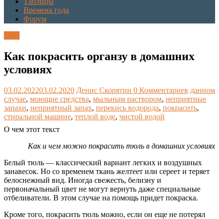
Таблицы
Времена года
Форум
Блог
Как покрасить органзу в домашних
условиях
03.02.2022
03.02.2020
Денис Скорятин
0 Комментариев
данном
случае
,
моющие средства
,
мыльным раствором
,
неприятные
запахи
,
неприятный запах
,
перекись водорода
,
покрасить
,
стиральной машине
,
теплой воде
,
чистой водой
О чем этот текст
Как и чем можно покрасить тюль в домашних условиях
Белый тюль — классический вариант легких и воздушных
занавесок. Но со временем ткань желтеет или сереет и теряет
белоснежный вид. Иногда свежесть, белизну и
первоначальный цвет не могут вернуть даже специальные
отбеливатели. В этом случае на помощь придет покраска.
Кроме того, покрасить тюль можно, если он еще не потерял