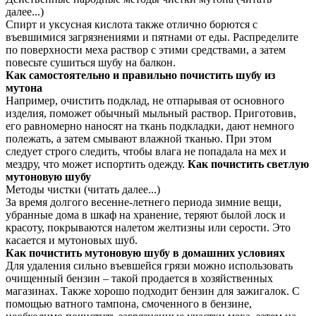
далее...)
Спирт и уксусная кислота также отлично борются с
въевшимися загрязнениями и пятнами от еды. Распределите
по поверхности меха раствор с этими средствами, а затем
повесьте сушиться шубу на балкон.
Как самостоятельно и правильно почистить шубу из
мутона
Например, очистить подклад, не отпарывая от основного
изделия, поможет обычный мыльный раствор. Приготовив,
его равномерно наносят на ткань подкладки, дают немного
полежать, а затем смывают влажной тканью. При этом
следует строго следить, чтобы влага не попадала на мех и
мездру, что может испортить одежду.
Как почистить светлую
мутоновую шубу
Методы чистки (читать далее...)
За время долгого весенне-летнего периода зимние вещи,
убранные дома в шкаф на хранение, теряют былой лоск и
красоту, покрываются налетом желтизны или серости. Это
касается и мутоновых шуб.
Как почистить мутоновую шубу в домашних условиях
Для удаления сильно въевшейся грязи можно использовать
очищенный бензин – такой продается в хозяйственных
магазинах. Также хорошо подходит бензин для зажигалок. С
помощью ватного тампона, смоченного в бензине,