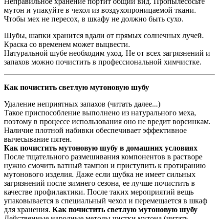
Неправильное хранение портит общий вид. Пропылесосьте
мутон и упакуйте в чехол из воздухопроницаемой ткани.
Чтобы мех не пересох, в шкафу не должно быть сухо.
Шубы, шапки хранится вдали от прямых солнечных лучей.
Краска со временем может выцвести.
Натуральной шубе необходим уход. Не от всех загрязнений и
запахов можно почистить в профессиональной химчистке.
Как почистить светлую мутоновую шубу
Удаление неприятных запахов (читать далее...)
Такое приспособление выполнено из натурального меха,
поэтому в процессе использования оно не вредит ворсинкам.
Наличие плотной набивки обеспечивает эффективное
вычесывание пятен.
Как почистить мутоновую шубу в домашних условиях
После тщательного размешивания компонентов в растворе
нужно смочить ватный тампон и приступить к протиранию
мутонового изделия. Даже если шубка не имеет сильных
загрязнений после зимнего сезона, ее лучше почистить в
качестве профилактики. После таких мероприятий вещь
упаковывается в специальный чехол и перемещается в шкаф
для хранения.
Как почистить светлую мутоновую шубу
Действенные народные методы чистки мутона (читать