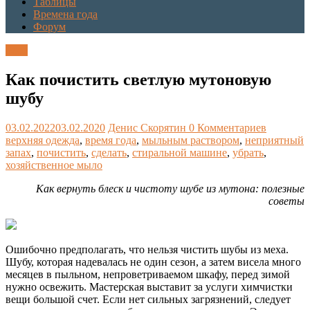
Таблицы
Времена года
Форум
Блог
Как почистить светлую мутоновую
шубу
03.02.2022
03.02.2020
Денис Скорятин
0 Комментариев
верхняя одежда
,
время года
,
мыльным раствором
,
неприятный
запах
,
почистить
,
сделать
,
стиральной машине
,
убрать
,
хозяйственное мыло
Как вернуть блеск и чистоту шубе из мутона: полезные
советы
Ошибочно предполагать, что нельзя чистить шубы из меха.
Шубу, которая надевалась не один сезон, а затем висела много
месяцев в пыльном, непроветриваемом шкафу, перед зимой
нужно освежить. Мастерская выставит за услуги химчистки
вещи большой счет. Если нет сильных загрязнений, следует