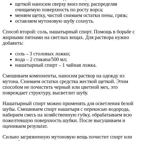
щеткой наносим сверху вниз пену, распределяя
очищаемую поверхность по росту ворса;
меняем щетку, чистой снимаем остатки пены, грязь;
оставляем мутоновую шубу сохнуть.
Способ второй: соль, нашатырный спирт. Помощь в борьбе с
жирными пятнами на светлых вещах. Для раствора нужно
добавить:
соль – 3 столовых ложки;
вода – 2 стакана/500 мл;
нашатырный спирт – 1 чайная ложка.
Смешиваем компоненты, наносим раствор на одежду из
мутона. Снимаем остатки средства жесткой щеткой. Этим
способом не почистить черный или цветной мех, это
повреждает структуру, высветлит шубу.
Нашатырный спирт можно применять для осветления белой
шубы. Смешиваем спирт нашатыря с перекисью водорода,
набираем смесь на хозяйственную губку, обрабатываем всю
пожелтевшую поверхность шубки. После высушиваем и
оцениваем результат.
Сильно загрязненную мутоновую вещь почистит спирт или