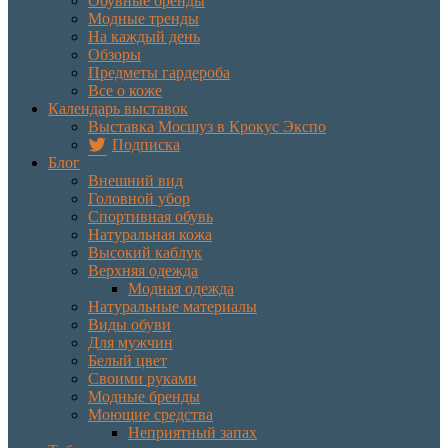
Обувные бренды
Модные тренды
На каждый день
Обзоры
Предметы гардероба
Все о коже
Календарь выставок
Выставка Мосшуз в Крокус Экспо
Подписка
Блог
Внешний вид
Головной убор
Спортивная обувь
Натуральная кожа
Высокий каблук
Верхняя одежда
Модная одежда
Натуральные материалы
Виды обуви
Для мужчин
Белый цвет
Своими руками
Модные бренды
Моющие средства
Неприятный запах