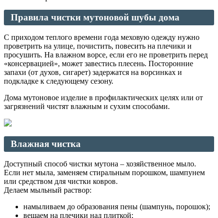
Правила чистки мутоновой шубы дома
С приходом теплого времени года меховую одежду нужно
проветрить на улице, почистить, повесить на плечики и
просушить. На влажном ворсе, если его не проветрить перед
«консервацией», может завестись плесень. Посторонние
запахи (от духов, сигарет) задержатся на ворсинках и
подкладке к следующему сезону.
Дома мутоновое изделие в профилактических целях или от
загрязнений чистят влажным и сухим способами.
Влажная чистка
Доступный способ чистки мутона – хозяйственное мыло.
Если нет мыла, заменяем стиральным порошком, шампунем
или средством для чистки ковров.
Делаем мыльный раствор:
намыливаем до образования пены (шампунь, порошок);
вешаем на плечики над плиткой;