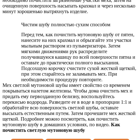
необходимо почистить загрязненные участки меха, затем на
очищенную поверхность насыпать крахмал и через несколько
минут хорошенько вытряхнуть изделие.
Чистим шубу полностью сухим способом
Перед тем, как почистить мутоновую шубу от пятен,
нанесите на них крахмал и обрызгайте эти участки
мыльным раствором из пульверизатора. Затем
мягкими движениями рук распределите
получившуюся кашицу по всей поверхности пятна и
оставьте до практически полного высыхания.
Подсохшую корочку счистите сухой жесткой щеткой,
при этом старайтесь не заламывать мех. При
необходимости процедуру повторите.
Мех светлой мутоновой шубы имеет свойство со временем
покрываться налетом желтизны. Чтобы дома очистить мех и
придать ему первозданную белизну, воспользуйтесь
перекисью водорода. Разведите ее в воде в пропорции 1:1 и
обработайте всю поверхность светлой шубы, оставьте
высыхать естественным путем. Затем прочешите мех жесткой
щеткой. Подробнее можно посмотреть, как почистить
мутоновую шубу в домашних условиях, по видео.
Как
почистить светлую мутоновую шубу