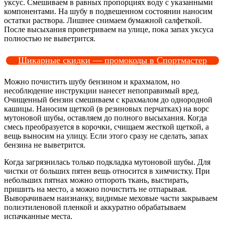
уксус. Смешиваем в равных пропорциях воду с указанными
компонентами. На шубу в подвешенном состоянии наносим
остатки раствора. Лишнее снимаем бумажной салфеткой.
После высыхания проветриваем на улице, пока запах уксуса
полностью не выветрится.
Шикарные скидки — промокоды в Спортмастер
Можно почистить шубу бензином и крахмалом, но
несоблюдение инструкции нанесет непоправимый вред.
Очищенный бензин смешиваем с крахмалом до однородной
кашицы. Наносим щеткой (в резиновых перчатках) на ворс
мутоновой шубы, оставляем до полного высыхания. Когда
смесь преобразуется в корочки, счищаем жесткой щеткой, а
вещь выносим на улицу. Если этого сразу не сделать, запах
бензина не выветрится.
Когда загрязнилась только подкладка мутоновой шубы. Для
чистки от больших пятен вещь относится в химчистку. При
небольших пятнах можно отпороть ткань, выстирать,
пришить на место, а можно почистить не отпарывая.
Выворачиваем наизнанку, видимые меховые части закрываем
полиэтиленовой пленкой и аккуратно обрабатываем
испачканные места.