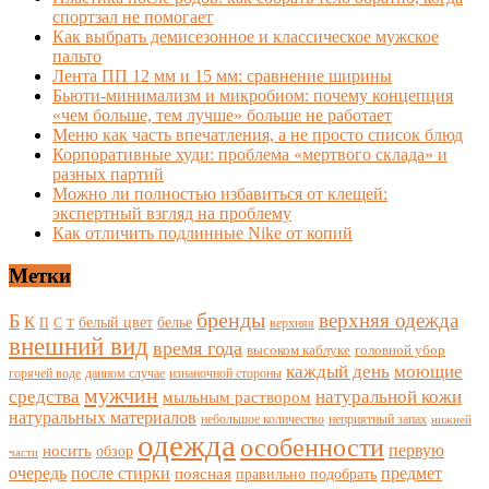
спортзал не помогает
Как выбрать демисезонное и классическое мужское
пальто
Лента ПП 12 мм и 15 мм: сравнение ширины
Бьюти-минимализм и микробиом: почему концепция
«чем больше, тем лучше» больше не работает
Меню как часть впечатления, а не просто список блюд
Корпоративные худи: проблема «мертвого склада» и
разных партий
Можно ли полностью избавиться от клещей:
экспертный взгляд на проблему
Как отличить подлинные Nike от копий
Метки
бренды
верхняя одежда
Б
К
белый цвет
белье
П
С
верхняя
Т
внешний вид
время года
высоком каблуке
головной убор
каждый день
моющие
горячей воде
данном случае
изнаночной стороны
мужчин
средства
натуральной кожи
мыльным раствором
натуральных материалов
небольшое количество
неприятный запах
нижней
одежда
особенности
носить
первую
обзор
части
очередь
после стирки
поясная
предмет
правильно подобрать