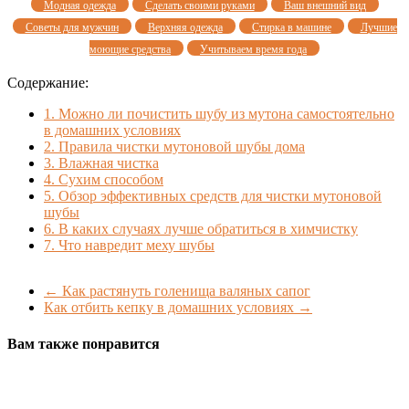
Модная одежда
Сделать своими руками
Ваш внешний вид
Советы для мужчин
Верхняя одежда
Стирка в машине
Лучшие
моющие средства
Учитываем время года
Содержание:
1.
Можно ли почистить шубу из мутона самостоятельно
в домашних условиях
2.
Правила чистки мутоновой шубы дома
3.
Влажная чистка
4.
Сухим способом
5.
Обзор эффективных средств для чистки мутоновой
шубы
6.
В каких случаях лучше обратиться в химчистку
7.
Что навредит меху шубы
←
Как растянуть голенища валяных сапог
Как отбить кепку в домашних условиях
→
Вам также понравится