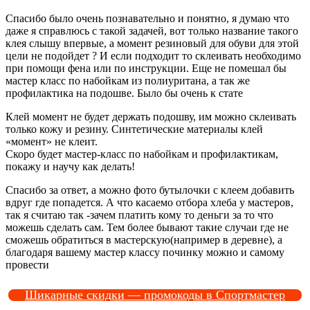
Спасибо было очень познавательно и понятно, я думаю что
даже я справлюсь с такой задачей, вот только название такого
клея слышу впервые, а момент резиновый для обуви для этой
цели не подойдет ? И если подходит то склеивать необходимо
при помощи фена или по инструкции. Еще не помешал бы
мастер класс по набойкам из полиуритана, а так же
профилактика на подошве. Было бы очень к стате
Клей момент не будет держать подошву, им можно склеивать
только кожу и резину. Синтетические материалы клей
«момент» не клеит.
Скоро будет мастер-класс по набойкам и профилактикам,
покажу и научу как делать!
Спасибо за ответ, а можно фото бутылочки с клеем добавить
вдруг где попадется. А что касаемо отбора хлеба у мастеров,
так я считаю так -зачем платить кому то деньги за то что
можешь сделать сам. Тем более бывают такие случаи где не
сможешь обратиться в мастерскую(например в деревне), а
благодаря вашему мастер классу починку можно и самому
провести
Шикарные скидки — промокоды в Спортмастер