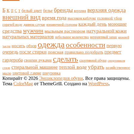
бренды
верхняя одежда
Б
К
белый цвет
белье
П
С
верхняя
Т
внешний вид
время года
высоком каблуке
головной убор
каждый день
моющие
горячей воде
данном случае
изнаночной стороны
мужчин
средства
натуральной кожи
мыльным раствором
натуральных материалов
небольшое количество
неприятный запах
нижней
одежда
особенности
носить
первую
обзор
части
очередь
после стирки
поясная
предмет
правильно подобрать
сделать
гардероба
своими руками
спортивной обуви
спортивном
убрать
стиральной машине
теплой воде
хозяйственное
стиле
цветовой гамме
мыло
шнуровка
Копирайт © 2026
Энциклопедия обуви
. Все права защищены.
Тема
ColorMag
от ThemeGrill. Создано на
WordPress
.