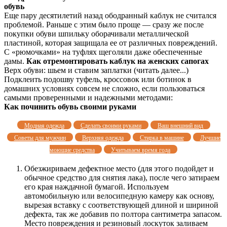
обувь
Еще пару десятилетий назад ободранный каблук не считался
проблемой. Раньше с этим было проще — сразу же после
покупки обуви шпильку оборачивали металлической
пластиной, которая защищала ее от различных повреждений.
С «рюмочками» на туфлях щеголяли даже обеспеченные
дамы.
Как отремонтировать каблук на женских сапогах
Верх обуви: шьем и ставим заплатки (читать далее...)
Подклеить подошву туфель, кроссовок или ботинок в
домашних условиях совсем не сложно, если пользоваться
самыми проверенными и надежными методами:
Как починить обувь своими руками
Модная одежда
Сделать своими руками
Ваш внешний вид
Советы для мужчин
Верхняя одежда
Стирка в машине
Лучшие
моющие средства
Учитываем время года
Обезжириваем дефектное место (для этого подойдет и
обычное средство для снятия лака), после чего затираем
его края наждачной бумагой. Используем
автомобильную или велосипедную камеру как основу,
вырезая вставку с соответствующей длиной и шириной
дефекта, так же добавив по полтора сантиметра запасом.
Место повреждения и резиновый лоскуток заливаем