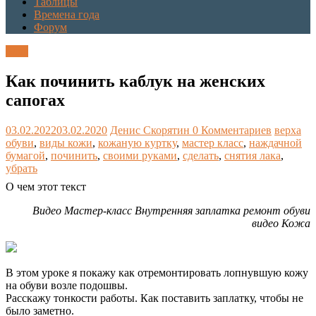
Таблицы
Времена года
Форум
Блог
Как починить каблук на женских
сапогах
03.02.2022
03.02.2020
Денис Скорятин
0 Комментариев
верха
обуви
,
виды кожи
,
кожаную куртку
,
мастер класс
,
наждачной
бумагой
,
починить
,
своими руками
,
сделать
,
снятия лака
,
убрать
О чем этот текст
Видео Мастер-класс Внутренняя заплатка ремонт обуви
видео Кожа
В этом уроке я покажу как отремонтировать лопнувшую кожу
на обуви возле подошвы.
Расскажу тонкости работы. Как поставить заплатку, чтобы не
было заметно.