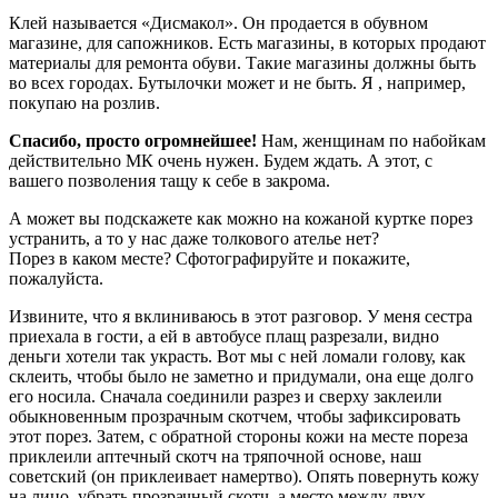
Клей называется «Дисмакол». Он продается в обувном
магазине, для сапожников. Есть магазины, в которых продают
материалы для ремонта обуви. Такие магазины должны быть
во всех городах. Бутылочки может и не быть. Я , например,
покупаю на розлив.
Спасибо, просто огромнейшее!
Нам, женщинам по набойкам
действительно МК очень нужен. Будем ждать. А этот, с
вашего позволения тащу к себе в закрома.
А может вы подскажете как можно на кожаной куртке порез
устранить, а то у нас даже толкового ателье нет?
Порез в каком месте? Сфотографируйте и покажите,
пожалуйста.
Извините, что я вклиниваюсь в этот разговор. У меня сестра
приехала в гости, а ей в автобусе плащ разрезали, видно
деньги хотели так украсть. Вот мы с ней ломали голову, как
склеить, чтобы было не заметно и придумали, она еще долго
его носила. Сначала соединили разрез и сверху заклеили
обыкновенным прозрачным скотчем, чтобы зафиксировать
этот порез. Затем, с обратной стороны кожи на месте пореза
приклеили аптечный скотч на тряпочной основе, наш
советский (он приклеивает намертво). Опять повернуть кожу
на лицо, убрать прозрачный скотч, а место между двух