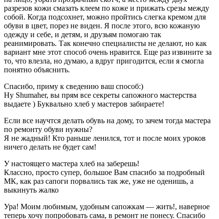
разрезов кожи смазать клеем по коже и прижать срезы между
собой. Когда подсохнет, можно пройтись слегка кремом для
обуви в цвет, порез не виден. Я после этого, всю кожаную
одежду и себе, и детям, и друзьям помогаю так
реанимировать. Так конечно специалисты не делают, но как
вариант мне этот способ очень нравится. Еще раз извините за
то, что влезла, но думаю, а вдруг пригодится, если я смогла
понятно объяснить.
Спасибо, приму к сведению ваш способ:)
Ну Shumaher, вы прям все секреты сапожного мастерства
выдаете ) Буквально хлеб у мастеров забираете!
Если все научтся делать обувь на дому, то зачем тогда мастера
по ремонту обуви нужны?
Я не жадный! Кто раньше ленился, тот и после моих уроков
ничего делать не будет сам!
У настоящего мастера хлеб на заберешь!
Классно, просто супер, большое Вам спасибо за подробный
МК, как раз сапоги порвались так же, уже не оденишь, а
выкинуть жалко
Ура! Моим любимым, удобным сапожкам — жить!, наверное
теперь хочу попробовать сама, в ремонт не понесу. Спасибо