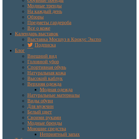
Обувные бренды
Модные тренды
На каждый день
Обзоры
Предметы гардероба
Все о коже
Календарь выставок
Выставка Мосшуз в Крокус Экспо
Подписка
Блог
Внешний вид
Головной убор
Спортивная обувь
Натуральная кожа
Высокий каблук
Верхняя одежда
Модная одежда
Натуральные материалы
Виды обуви
Для мужчин
Белый цвет
Своими руками
Модные бренды
Моющие средства
Неприятный запах