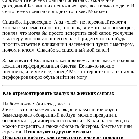
Спасибо! Все очень понятно пошагово, лаконично и
доходчиво! Без лишних ненужных фраз, все только по делу. И
снято очень понятно и видно что и как. Молодец.
Спасибо. Превосходно! А за «хлеб» не переживайте-вот я
хотела сама ремонтировать, а теперь, внимательно посмотрев,
поняла, что могла бы просто испортить свой сапог, уж лучше
к мастеру, вот только нет его у нас. Придется кого-нибудь
просить отвезти в ближайший населенный пункт с мастером,
ножом и клеем. Спасибо за спасенный мой сапог!
Здравствуйте! Возникла такая проблема: порвалась у подошвы
кожаная перфорированная балетка. Ее как-то можно
починить, или уже все, конец? Мк в интернете по заплатам на
перфорированную обувь найти не могу
Как отремонтировать каблук на женских сапогах
На босоножках (читать далее...)
Лето — это пора смелых нарядов и креативной обуви.
Замаскировав ободранный каблук, можно превратить
босоножки в дизайнерский эксклюзив. Как и на туфлях, их
можно покрасить, а также обновить бисером, блестками или
стразами.
Используют и другие методы:
Ободрался каблук: как самостоятельно восстановить