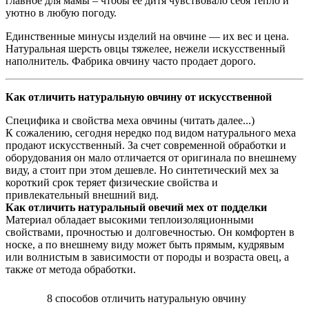
главное для мамы – чтобы ее дитя чувствовало себя тепло и
уютно в любую погоду.
Единственные минусы изделий на овчине — их вес и цена.
Натуральная шерсть овцы тяжелее, нежели искусственный
наполнитель. Фабрика овчину часто продает дорого.
Как отличить натуральную овчину от искусственной
Специфика и свойства меха овчины (читать далее...)
К сожалению, сегодня нередко под видом натурального меха
продают искусственный. За счет современной обработки и
оборудования он мало отличается от оригинала по внешнему
виду, а стоит при этом дешевле. Но синтетический мех за
короткий срок теряет физические свойства и
привлекательный внешний вид.
Как отличить натуральный овечий мех от подделки
Материал обладает высокими теплоизоляционными
свойствами, прочностью и долговечностью. Он комфортен в
носке, а по внешнему виду может быть прямым, кудрявым
или волнистым в зависимости от породы и возраста овец, а
также от метода обработки.
8 способов отличить натуральную овчину