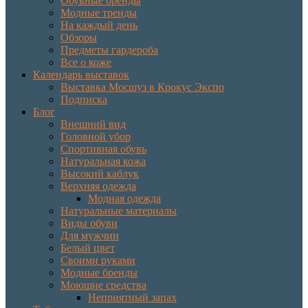
Обувные бренды
Модные тренды
На каждый день
Обзоры
Предметы гардероба
Все о коже
Календарь выставок
Выставка Мосшуз в Крокус Экспо
Подписка
Блог
Внешний вид
Головной убор
Спортивная обувь
Натуральная кожа
Высокий каблук
Верхняя одежда
Модная одежда
Натуральные материалы
Виды обуви
Для мужчин
Белый цвет
Своими руками
Модные бренды
Моющие средства
Неприятный запах