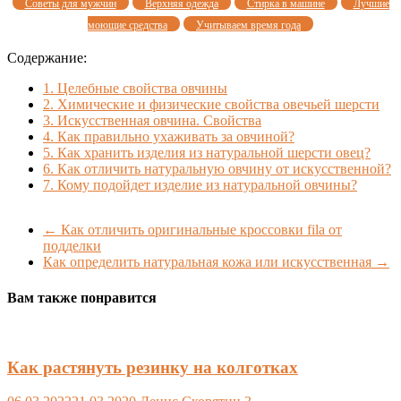
Советы для мужчин
Верхняя одежда
Стирка в машине
Лучшие
моющие средства
Учитываем время года
Содержание:
1.
Целебные свойства овчины
2.
Химические и физические свойства овечьей шерсти
3.
Искусственная овчина. Свойства
4.
Как правильно ухаживать за овчиной?
5.
Как хранить изделия из натуральной шерсти овец?
6.
Как отличить натуральную овчину от искусственной?
7.
Кому подойдет изделие из натуральной овчины?
←
Как отличить оригинальные кроссовки fila от
подделки
Как определить натуральная кожа или искусственная
→
Вам также понравится
Как растянуть резинку на колготках