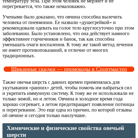
температуру тела. При этом человек не мерзнет и не
перегревается, что также немаловажно.
Учеными было доказано, что овчина способна вылечить
человека от пневмонии. Ее назвали «душегрейкой» и
рекомендовали одевать на голое тело круглосуточно при этом
заболевании. Было установлено, что она действует намного
эффективнее горчичников и банок, так как способна
уменьшать очаги воспаления. К тому же такой метод лечения
не имеет противопоказаний, в отличие от многих
традиционных.
Шикарные скидки — промокоды в Спортмастер
Также овечья шерсть с давних времен применялась для
укутывания «ранних» детей, чтобы помочь им набраться сил
и укрепить иммунную систему. К тому же ее использовали не
только зимой, но и летом. Овчина в холодное время года
хорошо согревает, а летом предотвращает появление потницы
и перегревание. Это еще одна из причин, по которой отзывы
об овчине и сегодня только наилучшие.
Химические и физические свойства овечьей
шерсти