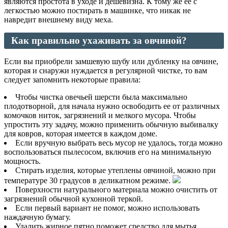
являются простота в уходе и дешевизна. К тому же ее с
легкостью можно постирать в машинке, что никак не
навредит внешнему виду меха.
Как правильно ухаживать за овчиной?
Если вы приобрели замшевую шубу или дубленку на овчине,
которая и снаружи нуждается в регулярной чистке, то вам
следует запомнить некоторые правила:
Чтобы чистка овечьей шерсти была максимально
плодотворной, для начала нужно освободить ее от различных
комочков ниток, загрязнений и мелкого мусора. Чтобы
упростить эту задачу, можно применить обычную выбивалку
для ковров, которая имеется в каждом доме.
Если вручную выбрать весь мусор не удалось, тогда можно
воспользоваться пылесосом, включив его на минимальную
мощность.
Стирать изделия, которые утеплены овчиной, можно при
температуре 30 градусов в деликатном режиме.
Поверхности натурального материала можно очистить от
загрязнений обычной кухонной теркой.
Если первый вариант не помог, можно использовать
наждачную бумагу.
Удалить жирное пятно поможет средство для мытья