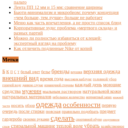
пальто
Лента ПП 12 мм и 15 мм: сравнение ширины
Бьюти-минимализм и микробиом: почему концепция
«чем больше, тем лучше» больше не работает
Меню как часть впечатления, а не просто список блюд
Корпоративные худи: проблема «мертвого склада» и
разных партий
Можно ли полностью избавиться от клещей:
экспертный взгляд на проблему
Как отличить подлинные Nike от копий
Метки
бренды
верхняя одежда
Б
К
белый цвет
белье
П
С
верхняя
Т
внешний вид
время года
высоком каблуке
головной убор
каждый день
моющие
горячей воде
данном случае
изнаночной стороны
мужчин
средства
натуральной кожи
мыльным раствором
натуральных материалов
небольшое количество
неприятный запах
нижней
одежда
особенности
носить
первую
обзор
части
очередь
после стирки
поясная
предмет
правильно подобрать
сделать
гардероба
своими руками
спортивной обуви
спортивном
убрать
стиральной машине
теплой воде
хозяйственное
стиле