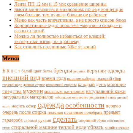
Лента ПП 12 мм и 15 мм: сравнение ширины
Бьюти-минимализм и микробиом: почему концепция
«чем больше, тем лучше» больше не работает
Меню как часть впечатления, а не просто список блюд
Корпоративные худи: проблема «мертвого склада» и
разных партий
Можно ли полностью избавиться от клещей:
экспертный взгляд на проблему
Как отличить подлинные Nike от копий
Метки
бренды
верхняя одежда
Б
К
белый цвет
белье
П
С
верхняя
Т
внешний вид
время года
высоком каблуке
головной убор
каждый день
моющие
горячей воде
данном случае
изнаночной стороны
мужчин
средства
натуральной кожи
мыльным раствором
натуральных материалов
небольшое количество
неприятный запах
нижней
одежда
особенности
носить
первую
обзор
части
очередь
после стирки
поясная
предмет
правильно подобрать
сделать
гардероба
своими руками
спортивной обуви
спортивном
убрать
стиральной машине
теплой воде
хозяйственное
стиле