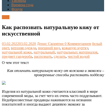
Таблицы
Времена года
Форум
Блог
Как распознать натуральную кожу от
искусственной
03.02.2022
03.02.2020
Денис Скорятин
0 Комментариев
белый
цвет
,
верхняя одежда
,
внешний вид
,
кожаную куртку
,
натуральной кожи
,
натуральный
,
натуральных материалов
,
предмет гардероба
,
распознать
,
сделать
,
чистой водой
О чем этот текст
Как отличить натуральную кожу от кожзама и экокожи –
проверенные способы распознать подделку
Изделия из натуральной кожи считаются классикой в мире
современной моды, за счет чего их очень часто подделывают.
Недобросовестные продавцы наживаются на незнании
покупателей и иногда выдают дешевую экокожу за