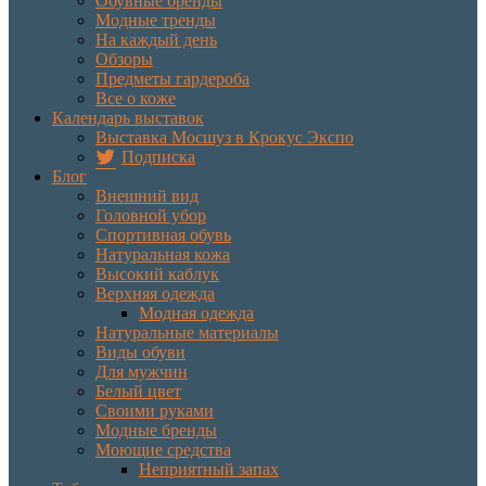
Обувные бренды
Модные тренды
На каждый день
Обзоры
Предметы гардероба
Все о коже
Календарь выставок
Выставка Мосшуз в Крокус Экспо
Подписка
Блог
Внешний вид
Головной убор
Спортивная обувь
Натуральная кожа
Высокий каблук
Верхняя одежда
Модная одежда
Натуральные материалы
Виды обуви
Для мужчин
Белый цвет
Своими руками
Модные бренды
Моющие средства
Неприятный запах