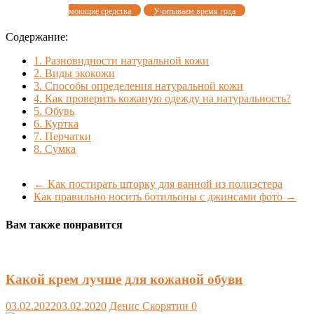
моющие средства
Учитываем время года
Содержание:
1.
Разновидности натуральной кожи
2.
Виды экокожи
3.
Способы определения натуральной кожи
4.
Как проверить кожаную одежду на натуральность?
5.
Обувь
6.
Куртка
7.
Перчатки
8.
Сумка
←
Как постирать шторку для ванной из полиэстера
Как правильно носить ботильоны с джинсами фото
→
Вам также понравится
Какой крем лучше для кожаной обуви
03.02.2022
03.02.2020
Денис Скорятин
0