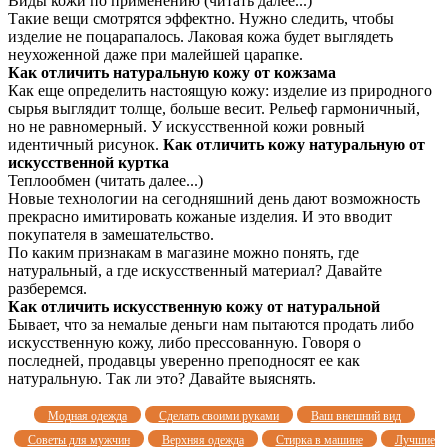
Виды кожи по применению (читать далее...)
Такие вещи смотрятся эффектно. Нужно следить, чтобы
изделие не поцарапалось. Лаковая кожа будет выглядеть
неухоженной даже при малейшей царапке.
Как отличить натуральную кожу от кожзама
Как еще определить настоящую кожу: изделие из природного
сырья выглядит толще, больше весит. Рельеф гармоничный,
но не равномерный. У искусственной кожи ровный
идентичный рисунок.
Как отличить кожу натуральную от
искусственной куртка
Теплообмен (читать далее...)
Новые технологии на сегодняшний день дают возможность
прекрасно имитировать кожаные изделия. И это вводит
покупателя в замешательство.
По каким признакам в магазине можно понять, где
натуральный, а где искусственный материал? Давайте
разберемся.
Как отличить искусственную кожу от натуральной
Бывает, что за немалые деньги нам пытаются продать либо
искусственную кожу, либо прессованную. Говоря о
последней, продавцы уверенно преподносят ее как
натуральную. Так ли это? Давайте выяснять.
Модная одежда
Сделать своими руками
Ваш внешний вид
Советы для мужчин
Верхняя одежда
Стирка в машине
Лучшие