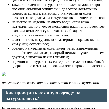
цвет в месте сгиба, то перед вами искусственная кожа;
также определить натуральность изделия можно при
помощи обычной зажигалки, для этого достаточно
поднести пламя к материалу: натуральная кожа
останется невредима, а искусственная начнет плавится;
нанесите на изделие немного воды, если кожа
натуральная, то в месте скопления влаги она потемнеет,
экокожа останется сухой, так как обладает
водоотталкивающими эффектами;
эластичность натурального материала гораздо выше,
чем у искусственного;
обычно натуральная кожа имеет четко выраженный
специфический запах, который нельзя спутать ни с чем
другим, а экокожа пахнет химией;
изделия из натуральных материалов имеют спокойный
сдержанные оттенка, а экокожа очень яркая и красочная.
искусственная кожа внешне отличается от натуральной
Как проверить кожаную одежду на
натуральность?
Если вы решили приобрести себе какую-либо кожаную