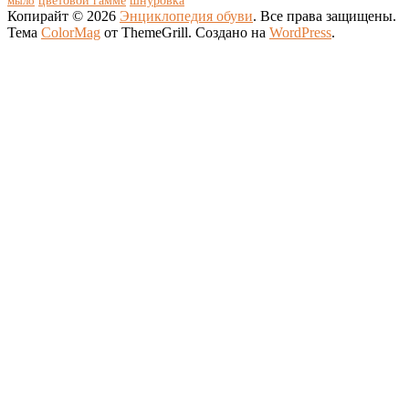
цветовой гамме
мыло
шнуровка
Копирайт © 2026
Энциклопедия обуви
. Все права защищены.
Тема
ColorMag
от ThemeGrill. Создано на
WordPress
.