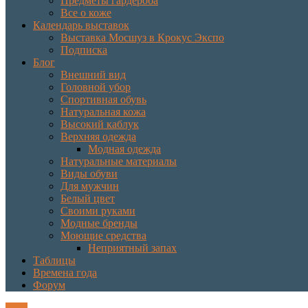
Предметы гардероба
Все о коже
Календарь выставок
Выставка Мосшуз в Крокус Экспо
Подписка
Блог
Внешний вид
Головной убор
Спортивная обувь
Натуральная кожа
Высокий каблук
Верхняя одежда
Модная одежда
Натуральные материалы
Виды обуви
Для мужчин
Белый цвет
Своими руками
Модные бренды
Моющие средства
Неприятный запах
Таблицы
Времена года
Форум