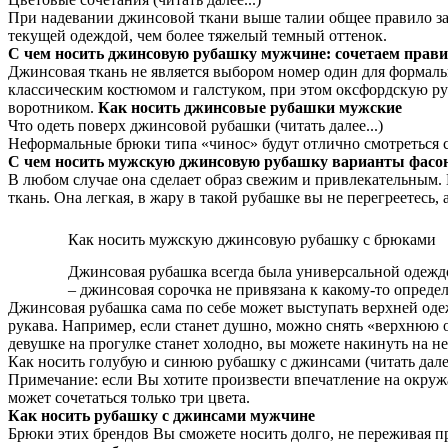
При надевании джинсовой ткани выше талии общее правило зак
текущей одеждой, чем более тяжелый темный оттенок.
С чем носить джинсовую рубашку мужчине: сочетаем прав
Джинсовая ткань не является выбором номер один для формаль
классическим костюмом и галстуком, при этом оксфордскую р
воротником.
Как носить джинсовые рубашки мужские
Что одеть поверх джинсовой рубашки (читать далее...)
Неформальные брюки типа «чинос» будут отлично смотреться 
С чем носить мужскую джинсовую рубашку варианты фасо
В любом случае она сделает образ свежим и привлекательным.
ткань. Она легкая, в жару в такой рубашке вы не перегреетесь,
Как носить мужскую джинсовую рубашку с брюками
Джинсовая рубашка всегда была универсальной одеждой
– джинсовая сорочка не привязана к какому-то опреде
Джинсовая рубашка сама по себе может выступать верхней одеж
рукава. Например, если станет душно, можно снять «верхнюю о
девушке на прогулке станет холодно, вы можете накинуть на н
Как носить голубую и синюю рубашку с джинсами (читать далее
Примечание: если Вы хотите произвести впечатление на окружа
может сочетаться только три цвета.
Как носить рубашку с джинсами мужчине
Брюки этих брендов Вы сможете носить долго, не переживая п