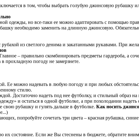
лючается в том, чтобы выбрать голубую джинсовую рубашку или 
ильно
ной одежды, но все-таки ее можно адаптировать с помощью пра
убашку необходимо заменить на длинную джинсовую. Обязательн
с рубахой из светлого денима и закатанными рукавами. При же
нов
 Главное – правильно скомбинировать предметы гардероба, а соч
 а в прохладную погоду не замерзнете.
. Ее можно надевать в любую погоду и при любых обстоятельств
ленному стилю.
дой. Достаточно надеть под нее футболку, и стильный образ на
дежду» и остаться в одной футболке, а при похолодании надеть 
ее свою рубашку и гулять дальше в футболке.
Как носить джинс
...)
ющих, попробуйте сочетать три цвета – красная рубашка, синие
ро их состояние. Если же Вы стеснены в бюджете, обратите вн