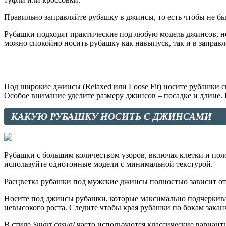
Правильно заправляйте рубашку в джинсы, то есть чтобы не бы
Рубашки подходят практические под любую модель джинсов, но
можно спокойно носить рубашку как навыпуск, так и в заправл
Под широкие джинсы (Relaxed или Loose Fit) носите рубашки св
Особое внимание уделите размеру джинсов – посадке и длине. 
КАКУЮ РУБАШКУ НОСИТЬ С ДЖИНСАМИ
Рубашки с большим количеством узоров, включая клетки и по
используйте однотонные модели с минимальной текстурой.
Расцветка рубашки под мужские джинсы полностью зависит от 
Носите под джинсы рубашки, которые максимально подчеркива
невысокого роста. Следите чтобы края рубашки по бокам заканч
В стиле
Smart casual
часто используются классические вариант