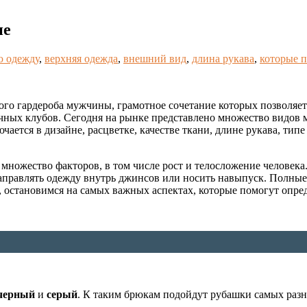
не
 одежду
,
верхняя одежда
,
внешний вид
,
длина рукава
,
которые 
ого гардероба мужчины, грамотное сочетание которых позволяет
чных клубов. Сегодня на рынке представлено множество видов 
ается в дизайне, расцветке, качестве ткани, длине рукава, типе
 множество факторов, в том числе рост и телосложение человек
заправлять одежду внутрь джинсов или носить навыпуск. Полны
, остановимся на самых важных аспектах, которые помогут опре
черный
и
серый
. К таким брюкам подойдут рубашки самых разн