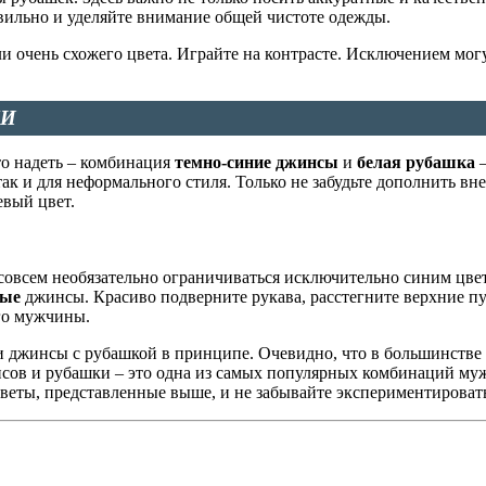
вильно и уделяйте внимание общей чистоте одежды.
и очень схожего цвета. Играйте на контрасте. Исключением мог
МИ
то надеть – комбинация
темно-синие джинсы
и
белая рубашка
–
так и для неформального стиля. Только не забудьте дополнить 
евый цвет.
совсем необязательно ограничиваться исключительно синим цвет
ные
джинсы. Красиво подверните рукава, расстегните верхние пу
го мужчины.
ли джинсы с рубашкой в принципе. Очевидно, что в большинстве
инсов и рубашки – это одна из самых популярных комбинаций му
оветы, представленные выше, и не забывайте экспериментироват