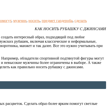
помогут
,
мужчин
,
носить
,
предмет гардероба
,
сделать
КАК НОСИТЬ РУБАШКУ С ДЖИНСАМИ
 создать интересный образ, подходящий под любое
мужских рубашек, включая классические и неформальные,
 воротника, манжет и так далее. Все это нужно учитывать при
а. Например, обладатели спортивной подтянутой фигуры могут
е и невысокие мужчины более ограничены в выборе. А также
делить как правильно носить рубашку с джинсами.
ых расцветок. Сделать образ более ярким помогут светлые