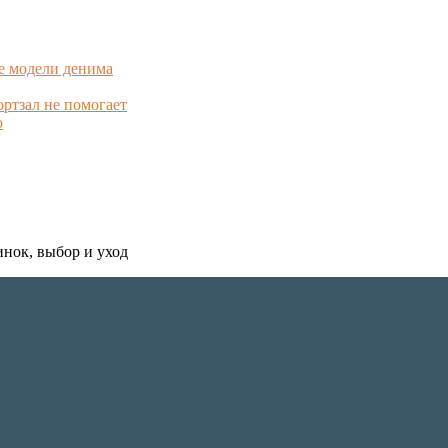
е модели денима
ортзал не помогает
о
инок, выбор и уход