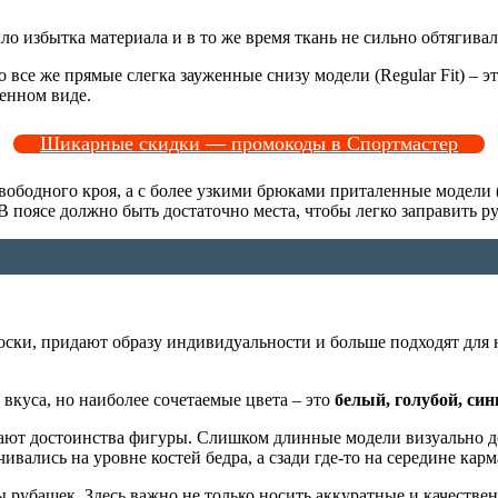
ло избытка материала и в то же время ткань не сильно обтягива
 все же прямые слегка зауженные снизу модели (Regular Fit) –
енном виде.
Шикарные скидки — промокоды в Спортмастер
ободного кроя, а с более узкими брюками приталенные модели (S
В поясе должно быть достаточно места, чтобы легко заправить р
лоски, придают образу индивидуальности и больше подходят дл
вкуса, но наиболее сочетаемые цвета – это
белый, голубой, син
ют достоинства фигуры. Слишком длинные модели визуально де
ивались на уровне костей бедра, а сзади где-то на середине кар
ы рубашек. Здесь важно не только носить аккуратные и качеств