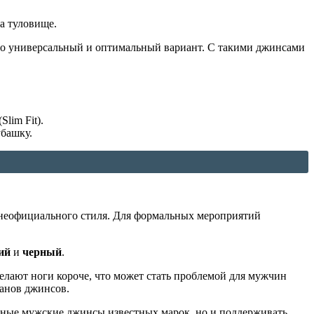
ла туловище.
 это универсальный и оптимальный вариант. С такими джинсами
lim Fit).
убашку.
я неофициального стиля. Для формальных мероприятий
ий
и
черный
.
лают ноги короче, что может стать проблемой для мужчин
манов джинсов.
енные мужские джинсы известных марок, но и поддерживать