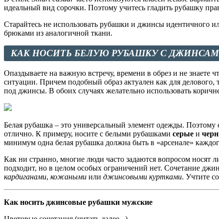
идеальный вид сорочки. Поэтому учитесь гладить рубашку пра
Старайтесь не использовать рубашки и джинсы идентичного ил
брюками из аналогичной ткани.
КАК НОСИТЬ БЕЛУЮ РУБАШКУ С ДЖИНСА
Опаздываете на важную встречу, времени в обрез и не знаете ч
ситуации. Причем подобный образ актуален как для делового, 
под джинсы. В обоих случаях желательно использовать коричн
Белая рубашка – это универсальный элемент одежды. Поэтому 
отлично. К примеру, носите с белыми рубашками
серые
и
чер
минимум одна белая рубашка должна быть в «арсенале» каждо
Как ни странно, многие люди часто задаются вопросом носят 
подходит, но в целом особых ограничений нет. Сочетание дж
кардиганами
,
кожаными
или
джинсовыми куртками
. Учтите с
Как носить джинсовые рубашки мужские
Цветовые сочетания (читать далее...)