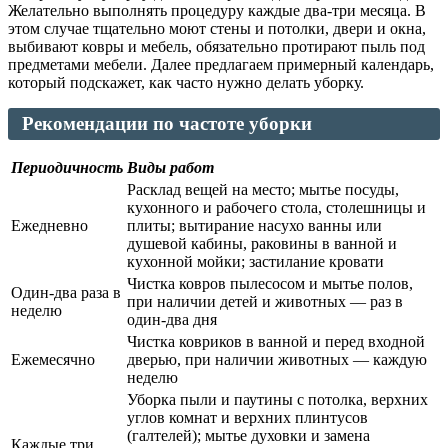
Желательно выполнять процедуру каждые два-три месяца. В
этом случае тщательно моют стены и потолки, двери и окна,
выбивают ковры и мебель, обязательно протирают пыль под
предметами мебели. Далее предлагаем примерный календарь,
который подскажет, как часто нужно делать уборку.
Рекомендации по частоте уборки
Периодичность
Виды работ
Расклад вещей на место; мытье посуды,
кухонного и рабочего стола, столешницы и
Ежедневно
плиты; вытирание насухо ванны или
душевой кабины, раковины в ванной и
кухонной мойки; застилание кровати
Чистка ковров пылесосом и мытье полов,
Один-два раза в
при наличии детей и животных — раз в
неделю
один-два дня
Чистка ковриков в ванной и перед входной
Ежемесячно
дверью, при наличии животных — каждую
неделю
Уборка пыли и паутины с потолка, верхних
углов комнат и верхних плинтусов
(галтелей); мытье духовки и замена
Каждые три