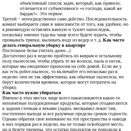
объективный список задач, который, как правило,
отличается от субъективного «о господи, какой же
бардак!». Это первое.
Третий − непосредственно само действо. Последовательность
комнат выбираете сами в зависимости от того, как удобнее, но
я рекомендую оставлять ванную и туалет напоследок,
поскольку именно туда вы чаще всего будете ходить, чтобы
промывать тряпки, выливать воду из ведер и т. д.
Как часто
делать генеральную уборку в квартире
Постельное белье (читать далее...)
Достаточно раз в неделю пройтись по коврам и остальному
полу пылесосом, чтобы убрать те же волосы, пыль и песок,
которые мы ежедневно приносим на себе домой. Если же у
вас есть робот-пылесос, то включайте его несколько раз в
неделю: они не так эффективны, как обычные пылесосы, но
берут количеством времени, которое могут потратить на
уборку.
Как часто нужно убираться
Именно в этих местах чаще всего накапливаются какие-то
непонятные полудоеденные продукты, которые отодвигаются
к задним стенкам и веками (ладно, месяцами) лежат там,
постепенно выходя за все разумные пределы сроков годности.
Однако обратив свое внимание на эти пространства и наводя
в них порядок раз в неделю, вы не только освободите место,
но и будете уверены, что остатки продуктов не породили в