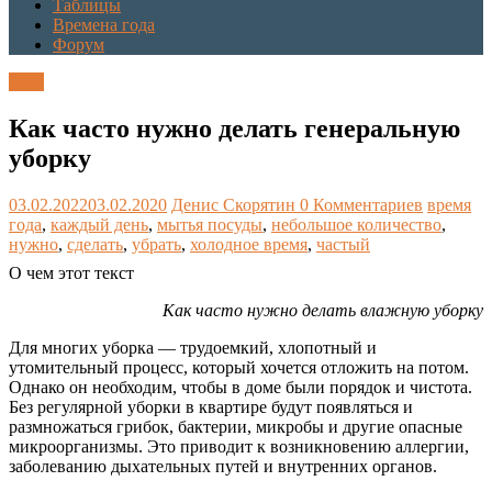
Таблицы
Времена года
Форум
Блог
Как часто нужно делать генеральную
уборку
03.02.2022
03.02.2020
Денис Скорятин
0 Комментариев
время
года
,
каждый день
,
мытья посуды
,
небольшое количество
,
нужно
,
сделать
,
убрать
,
холодное время
,
частый
О чем этот текст
Как часто нужно делать влажную уборку
Для многих уборка — трудоемкий, хлопотный и
утомительный процесс, который хочется отложить на потом.
Однако он необходим, чтобы в доме были порядок и чистота.
Без регулярной уборки в квартире будут появляться и
размножаться грибок, бактерии, микробы и другие опасные
микроорганизмы. Это приводит к возникновению аллергии,
заболеванию дыхательных путей и внутренних органов.