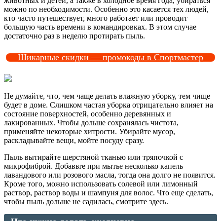
животных и детей, а также в холодное время года, убираться
можно по необходимости. Особенно это касается тех людей,
кто часто путешествует, много работает или проводит
большую часть времени в командировках. В этом случае
достаточно раз в неделю протирать пыль.
Шикарные скидки — промокоды в Спортмастер
Не думайте, что, чем чаще делать влажную уборку, тем чище
будет в доме. Слишком частая уборка отрицательно влияет на
состояние поверхностей, особенно деревянных и
лакированных. Чтобы дольше сохранялась чистота,
применяйте некоторые хитрости. Убирайте мусор,
раскладывайте вещи, мойте посуду сразу.
Пыль вытирайте шерстяной тканью или тряпочкой с
микрофиброй. Добавьте при мытье несколько капель
лавандового или розового масла, тогда она долго не появится.
Кроме того, можно использовать солевой или лимонный
раствор, раствор воды и шампуня для волос. Что еще сделать,
чтобы пыль дольше не садилась, смотрите здесь.