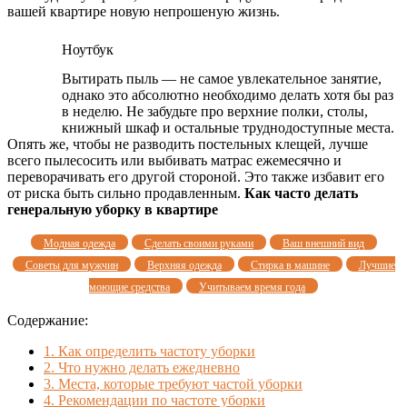
вашей квартире новую непрошеную жизнь.
Ноутбук
Вытирать пыль — не самое увлекательное занятие,
однако это абсолютно необходимо делать хотя бы раз
в неделю. Не забудьте про верхние полки, столы,
книжный шкаф и остальные труднодоступные места.
Опять же, чтобы не разводить постельных клещей, лучше
всего пылесосить или выбивать матрас ежемесячно и
переворачивать его другой стороной. Это также избавит его
от риска быть сильно продавленным.
Как часто делать
генеральную уборку в квартире
Модная одежда
Сделать своими руками
Ваш внешний вид
Советы для мужчин
Верхняя одежда
Стирка в машине
Лучшие
моющие средства
Учитываем время года
Содержание:
1.
Как определить частоту уборки
2.
Что нужно делать ежедневно
3.
Места, которые требуют частой уборки
4.
Рекомендации по частоте уборки