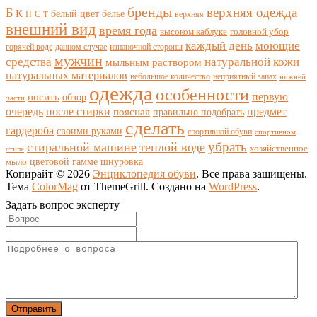
бренды
верхняя одежда
Б
К
белый цвет
белье
П
С
верхняя
Т
внешний вид
время года
высоком каблуке
головной убор
каждый день
моющие
горячей воде
данном случае
изнаночной стороны
мужчин
средства
натуральной кожи
мыльным раствором
натуральных материалов
небольшое количество
неприятный запах
нижней
одежда
особенности
носить
первую
обзор
части
очередь
после стирки
поясная
предмет
правильно подобрать
сделать
гардероба
своими руками
спортивной обуви
спортивном
убрать
стиральной машине
теплой воде
хозяйственное
стиле
цветовой гамме
мыло
шнуровка
Копирайт © 2026
Энциклопедия обуви
. Все права защищены.
Тема
ColorMag
от ThemeGrill. Создано на
WordPress
.
Задать вопрос эксперту