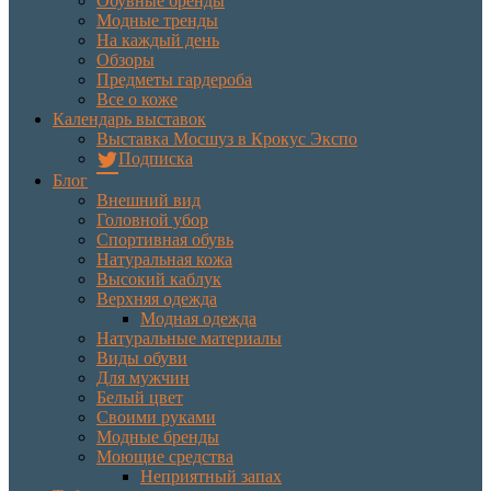
Обувные бренды
Модные тренды
На каждый день
Обзоры
Предметы гардероба
Все о коже
Календарь выставок
Выставка Мосшуз в Крокус Экспо
Подписка
Блог
Внешний вид
Головной убор
Спортивная обувь
Натуральная кожа
Высокий каблук
Верхняя одежда
Модная одежда
Натуральные материалы
Виды обуви
Для мужчин
Белый цвет
Своими руками
Модные бренды
Моющие средства
Неприятный запах