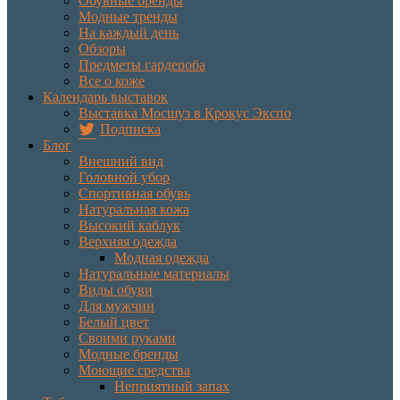
Обувные бренды
Модные тренды
На каждый день
Обзоры
Предметы гардероба
Все о коже
Календарь выставок
Выставка Мосшуз в Крокус Экспо
Подписка
Блог
Внешний вид
Головной убор
Спортивная обувь
Натуральная кожа
Высокий каблук
Верхняя одежда
Модная одежда
Натуральные материалы
Виды обуви
Для мужчин
Белый цвет
Своими руками
Модные бренды
Моющие средства
Неприятный запах