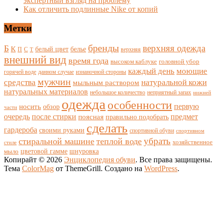
экспертный взгляд на проблему
Как отличить подлинные Nike от копий
Метки
бренды
верхняя одежда
Б
К
белый цвет
белье
П
С
верхняя
Т
внешний вид
время года
высоком каблуке
головной убор
каждый день
моющие
горячей воде
данном случае
изнаночной стороны
мужчин
средства
натуральной кожи
мыльным раствором
натуральных материалов
небольшое количество
неприятный запах
нижней
одежда
особенности
носить
первую
обзор
части
очередь
после стирки
поясная
предмет
правильно подобрать
сделать
гардероба
своими руками
спортивной обуви
спортивном
убрать
стиральной машине
теплой воде
хозяйственное
стиле
цветовой гамме
мыло
шнуровка
Копирайт © 2026
Энциклопедия обуви
. Все права защищены.
Тема
ColorMag
от ThemeGrill. Создано на
WordPress
.