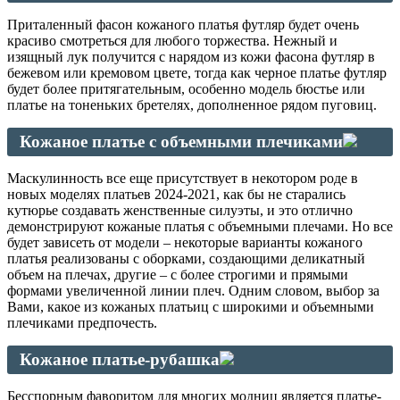
Приталенный фасон кожаного платья футляр будет очень
красиво смотреться для любого торжества. Нежный и
изящный лук получится с нарядом из кожи фасона футляр в
бежевом или кремовом цвете, тогда как черное платье футляр
будет более притягательным, особенно модель бюстье или
платье на тоненьких бретелях, дополненное рядом пуговиц.
Кожаное платье с объемными плечиками
Маскулинность все еще присутствует в некотором роде в
новых моделях платьев 2024-2021, как бы не старались
кутюрье создавать женственные силуэты, и это отлично
демонстрируют кожаные платья с объемными плечами. Но все
будет зависеть от модели – некоторые варианты кожаного
платья реализованы с оборками, создающими деликатный
объем на плечах, другие – с более строгими и прямыми
формами увеличенной линии плеч. Одним словом, выбор за
Вами, какое из кожаных платьиц с широкими и объемными
плечиками предпочесть.
Кожаное платье-рубашка
Бесспорным фаворитом для многих модниц является платье-