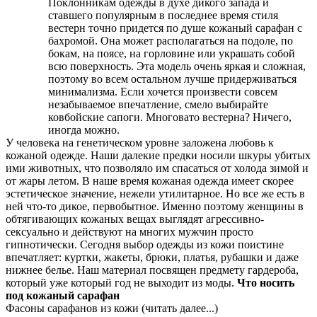
Поклонникам одежды в духе дикого запада и
ставшего популярным в последнее время стиля
вестерн точно придется по душе кожаный сарафан с
бахромой. Она может располагаться на подоле, по
бокам, на поясе, на горловине или украшать собой
всю поверхность. Эта модель очень яркая и сложная,
поэтому во всем остальном лучше придерживаться
минимализма. Если хочется произвести совсем
незабываемое впечатление, смело выбирайте
ковбойские сапоги. Многовато вестерна? Ничего,
иногда можно.
У человека на генетическом уровне заложена любовь к
кожаной одежде. Наши далекие предки носили шкуры убитых
ими животных, что позволяло им спасаться от холода зимой и
от жары летом. В наше время кожаная одежда имеет скорее
эстетическое значение, нежели утилитарное. Но все же есть в
ней что-то дикое, первобытное. Именно поэтому женщины в
обтягивающих кожаных вещах выглядят агрессивно-
сексуально и действуют на многих мужчин просто
гипнотически. Сегодня выбор одежды из кожи поистине
впечатляет: куртки, жакеты, брюки, платья, рубашки и даже
нижнее белье. Наш материал посвящен предмету гардероба,
который уже который год не выходит из моды.
Что носить
под кожаный сарафан
Фасоны сарафанов из кожи (читать далее...)