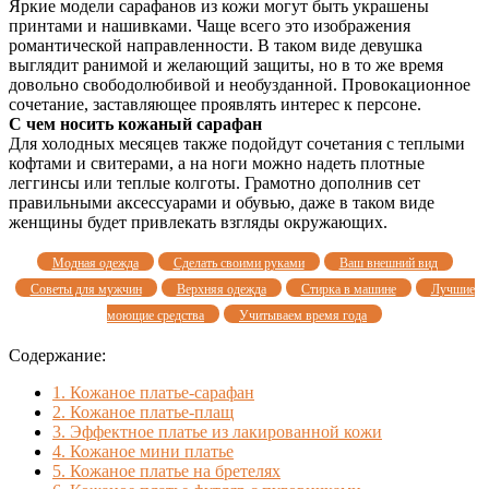
Яркие модели сарафанов из кожи могут быть украшены
принтами и нашивками. Чаще всего это изображения
романтической направленности. В таком виде девушка
выглядит ранимой и желающий защиты, но в то же время
довольно свободолюбивой и необузданной. Провокационное
сочетание, заставляющее проявлять интерес к персоне.
C чем носить кожаный сарафан
Для холодных месяцев также подойдут сочетания с теплыми
кофтами и свитерами, а на ноги можно надеть плотные
леггинсы или теплые колготы. Грамотно дополнив сет
правильными аксессуарами и обувью, даже в таком виде
женщины будет привлекать взгляды окружающих.
Модная одежда
Сделать своими руками
Ваш внешний вид
Советы для мужчин
Верхняя одежда
Стирка в машине
Лучшие
моющие средства
Учитываем время года
Содержание:
1.
Кожаное платье-сарафан
2.
Кожаное платье-плащ
3.
Эффектное платье из лакированной кожи
4.
Кожаное мини платье
5.
Кожаное платье на бретелях