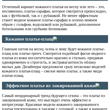
Отличный вариант кожаного платья на весну или лето – это,
несомненно, платье-сарафан, которое смотрится превосходно,
как с футболкой, так и с рубашкой. Не менее эффектным
станет модное кожаное платье-сарафан в осенне-зимнем
образе с гольфом, водолазкой или рубашкой, дополненное
ботильонами или грубыми ботинками.
Кожаное платье-плащ
Главным хитом на весну, осень и зиму будет кожаное платье-
плащ или платье-тренч. Смотрится подобный фасон модного
платья из кожи восхитительно красиво и стильно, придавая
одновременно и строгость, и экстравагантность облику
милых дам. Дизайнеры предложили сразу несколько моделей
кожаного платья-плащ – смелое мини платье, а также миди
платье-плащ.
Эффектное платье из лакированной кожи
Самый неординарный тренд будущего сезона – это платье из
лакированной кожи, что выглядит очень эффектно и
интригующе. Красивые модели кожаного лакированного
платья презентованы в тандеме с сеточкой, а также в варианте