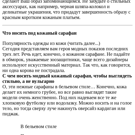
сделают Ваш образ запоминающимся. Не забудьте о стильных
аксессуарах, как например, черная шляпа-колокол и
деликатные украшения, что придадут завершенность образу с
красным коротким кожаным платьем.
Что носить под кожаный сарафан
Популярность одежды из кожи (читать далее...)
Сегодня представляем вам героя модных показов последних
трех лет. Речь идет, конечно, о кожаном сарафане. Не падайте
в обморок, уважаемые зоозащитники, чаще всего дизайнеры
используют искусственный материал. Так что, как говорится,
ни одна корова не пострадала.
С чем носить модный кожаный сарафан, чтобы выглядеть
стильно, а не вульгарно
О, эти нежные сарафаны в бельевом стиле… Конечно, кожа
делает их немного грубее, но все равно выглядят такие
модели очень женственно. Под них надеваем все те же
хлопковую футболку или водолазку. Можно носить и на голое
тело, но тогда сверху луче накинуть оверсайз кардиган или
пиджак.
В бельевом стиле