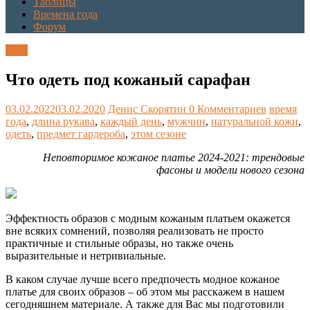
Таблицы
Времена года
Форум
Блог
Что одеть под кожаный сарафан
03.02.2022
03.02.2020
Денис Скорятин
0 Комментариев
время
года
,
длина рукава
,
каждый день
,
мужчин
,
натуральной кожи
,
одеть
,
предмет гардероба
,
этом сезоне
Неповторимое кожаное платье 2024-2021: трендовые
фасоны и модели нового сезона
Эффектность образов с модным кожаным платьем окажется
вне всяких сомнений, позволяя реализовать не просто
практичные и стильные образы, но также очень
выразительные и нетривиальные.
В каком случае лучше всего предпочесть модное кожаное
платье для своих образов – об этом мы расскажем в нашем
сегодняшнем материале. А также для Вас мы подготовили