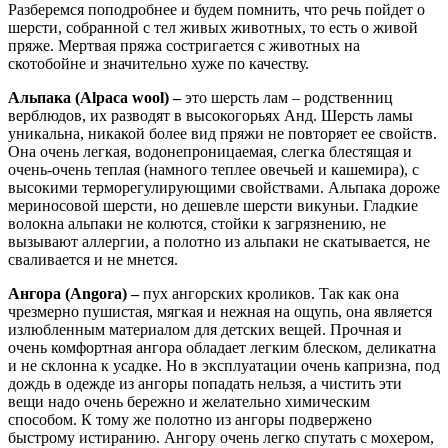
Разберемся поподробнее и будем помнить, что речь пойдет о
шерсти, собранной с тел живых животных, то есть о живой
пряже. Мертвая пряжа состригается с животных на
скотобойне и значительно хуже по качеству.
Альпака (Alpaca wool) –
это шерсть лам – родственниц
верблюдов, их разводят в высокогорьях Анд. Шерсть ламы
уникальна, никакой более вид пряжи не повторяет ее свойств.
Она очень легкая, водонепроницаемая, слегка блестящая и
очень-очень теплая (намного теплее овечьей и кашемира), с
высокими терморегулирующими свойствами. Альпака дороже
мериносовой шерсти, но дешевле шерсти викуньи. Гладкие
волокна альпаки не колются, стойки к загрязнению, не
вызывают аллергии, а полотно из альпаки не скатывается, не
сваливается и не мнется.
Ангора (Angora) –
пух ангорских кроликов. Так как она
чрезмерно пушистая, мягкая и нежная на ощупь, она является
излюбленным материалом для детских вещей. Прочная и
очень комфортная ангора обладает легким блеском, деликатна
и не склонна к усадке. Но в эксплуатации очень капризна, под
дождь в одежде из ангоры попадать нельзя, а чистить эти
вещи надо очень бережно и желательно химическим
способом. К тому же полотно из ангоры подвержено
быстрому истиранию. Ангору очень легко спутать с мохером,