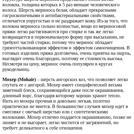
волокна, толщина которых в 5 раз меньше человеческого
волоса. Шерсть мериноса белая, обладает прекрасными
гигроскопичными и антибактериальными свойствами,
отличается упругостью и не раздражает кожу. Из-за того, что
волокна мериноса сильно волнистые, вещи из мериносовой
пряжи легко растягиваются при стирке и так же легко
возвращается в первоначальную форму при высыхании, не
требуют частой стирки, потому что меринос обладает
грязеотталкивающим эффектом и эффектом самоочищения. В
готовых изделиях пряжа долговечна, очень приятна на ощупь,
выглядит очень благородно, поэтому ее стоимость высока.
Несмотря на цену, меринос очень популярен в кругах
рукодельниц.
Мохер (Mohair)
– шерсть ангорских коз, что позволяет легко
спутать ее с ангорой. Мохер имеет специфический весьма
заметный блеск, сохраняющийся даже после окрашивания,
длинный ворс, благодаря которому хорошо хранит тепло.
Нить из мохера прочная и довольно легкая, полотно
практически не мнется. В большинстве случаев мохер идет в
смесовке с овечьей шерстью или с синтетическими
волокнами. Мохер отлично поддается окрашиванию, позже не
линяет и не выгорает, легко чистится от загрязнений, но
требует деликатного к себе отношения.