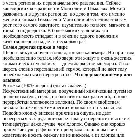
в честь региона их первоначального разведения. Сейчас
кашмирских коз разводят в Монголии и Гималаях. Можно
разводить и в других регионах, но дело в том, что именно
жесткий климат Гималаев и Монголии обеспечивает козам
рост того самого заветного, изумительно теплого, мягкого и
тонкого подшерстка. В более мягких условиях эта
необходимость отпадает и в течение одного поколения
качество шерсти падает в несколько раз.
Самая дорогая пряжа в мире
Шерсть викуньи очень тонкая, тоньше кашемира. Но при этом
необыкновенно теплая, ибо звери эти живут в очень жестких
климатических условиях — днем жарко, ночью мороз. И их
шерсть словно персональный термос, который не дает телу
переохлаждаться и перегреваться.
Что дороже кашемир или
альпака
Рогожка (100%-шерсть) (читать далее...)
Искусственный материал, полученный химическим путем из
целлюлозы (ель, сосна, стебли некоторых растений, отходы
переработки хлопкового волокна). По своим свойствам
вискоза ближе всех химических волокон к натуральным.
Подобно хлопку вискоза приятна на ощупь, не дает
перегреться в жару, а впитывает влагу и переносит высокие
температуры даже лучше, чем хлопок. Однако она хорошо
пропускает ультрафиолет и при ярком солнечном свете
желательно носить одежду не из вискозы, а из хлопка или