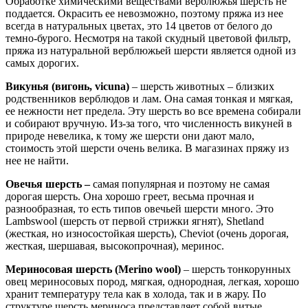
Обработке химическими веществами верблюжья шерсть не
поддается. Окрасить ее невозможно, поэтому пряжа из нее
всегда в натуральных цветах, это 14 цветов от белого до
темно-бурого. Несмотря на такой скудный цветовой фильтр,
пряжа из натуральной верблюжьей шерсти является одной из
самых дорогих.
Викунья (вигонь, vicuna)
– шерсть животных – близких
родственников верблюдов и лам. Она самая тонкая и мягкая,
ее нежности нет предела. Эту шерсть во все времена собирали
и собирают вручную. Из-за того, что численность викуней в
природе невелика, к тому же шерсти они дают мало,
стоимость этой шерсти очень велика. В магазинах пряжу из
нее не найти.
Овечья шерсть –
самая популярная и поэтому не самая
дорогая шерсть. Она хорошо греет, весьма прочная и
разнообразная, то есть типов овечьей шерсти много. Это
Lambswool (шерсть от первой стрижки ягнят), Shetland
(жесткая, но износостойкая шерсть), Cheviot (очень дорогая,
жесткая, шершавая, высокопрочная), меринос.
Мериносовая шерсть (Merino wool)
– шерсть тонкорунных
овец мериносовых пород, мягкая, однородная, легкая, хорошо
хранит температуру тела как в холода, так и в жару. По
структуре шерсть мериноса представляет собой витые