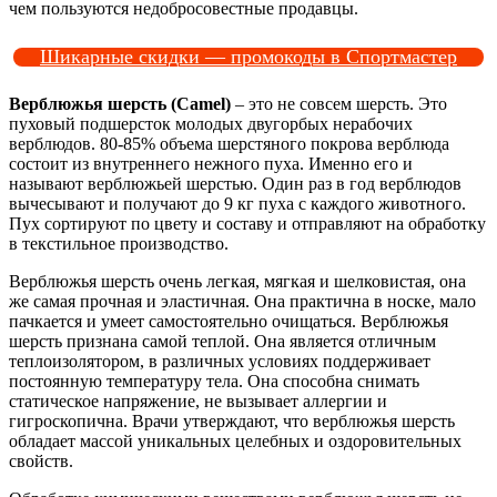
чем пользуются недобросовестные продавцы.
Шикарные скидки — промокоды в Спортмастер
Верблюжья шерсть (Camel)
– это не совсем шерсть. Это
пуховый подшерсток молодых двугорбых нерабочих
верблюдов. 80-85% объема шерстяного покрова верблюда
состоит из внутреннего нежного пуха. Именно его и
называют верблюжьей шерстью. Один раз в год верблюдов
вычесывают и получают до 9 кг пуха с каждого животного.
Пух сортируют по цвету и составу и отправляют на обработку
в текстильное производство.
Верблюжья шерсть очень легкая, мягкая и шелковистая, она
же самая прочная и эластичная. Она практична в носке, мало
пачкается и умеет самостоятельно очищаться. Верблюжья
шерсть признана самой теплой. Она является отличным
теплоизолятором, в различных условиях поддерживает
постоянную температуру тела. Она способна снимать
статическое напряжение, не вызывает аллергии и
гигроскопична. Врачи утверждают, что верблюжья шерсть
обладает массой уникальных целебных и оздоровительных
свойств.