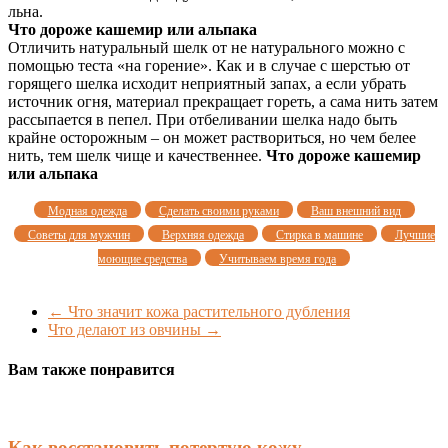
льна.
Что дороже кашемир или альпака
Отличить натуральный шелк от не натурального можно с
помощью теста «на горение». Как и в случае с шерстью от
горящего шелка исходит неприятный запах, а если убрать
источник огня, материал прекращает гореть, а сама нить затем
рассыпается в пепел. При отбеливании шелка надо быть
крайне осторожным – он может раствориться, но чем белее
нить, тем шелк чище и качественнее.
Что дороже кашемир
или альпака
Модная одежда
Сделать своими руками
Ваш внешний вид
Советы для мужчин
Верхняя одежда
Стирка в машине
Лучшие
моющие средства
Учитываем время года
←
Что значит кожа растительного дубления
Что делают из овчины
→
Вам также понравится
Как восстановить потертую кожу