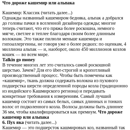
Что дороже кашемир или альпака
Кашемир: Классик (читать далее...)
Однажды названный кашемиром бедняка, альпак а добрался
до головы пачки в вселенной дизайнера одежды; многие
теперь считают, что его пряжа более роскошна, немного
мягче, светлее и теплее благодаря своим более длинным
волокнам. Это также пилюли меньше кашемира и
гипоаллергенны, не говоря уже о более редких: по оценкам, 4
миллиона альпак — и, наоборот, около 450 миллионов козлов
кошек — во всем мире.
Talkin go money
В течение многих лет это считалось самой роскошной
шерстью. Зачем? Для его über-строгий и кропотливый
производственный процесс. Чтобы быть помечены как
«кашемир», ткань должна содержать волокна из пухового
подшерстка шерсти определенной породы козла (традиционно
из индийского Кашмирского региона) и передавать
конкретные требования к измерениям. Самый лучший
кашемир состоит из самых белых, самых длинных и тонких
волос от подколенного козла. Волосы должны быть длиннее
36 мм, чтобы квалифицироваться как премиум.
Что дороже
кашемир или альпака
6. Пух яка
(читать далее...)
Кашемир — это подшерсток кашмировых коз, названный так