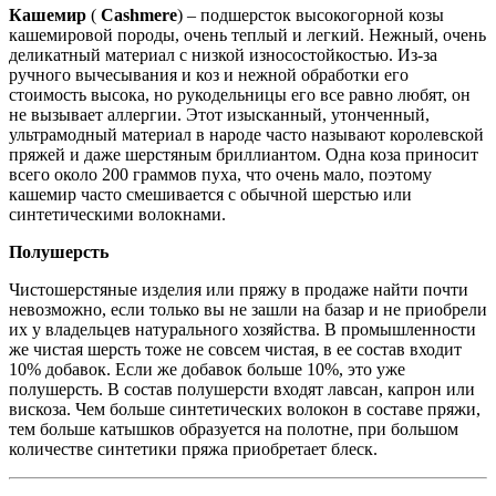
Кашемир
(
Cashmere
) – подшерсток высокогорной козы
кашемировой породы, очень теплый и легкий. Нежный, очень
деликатный материал с низкой износостойкостью. Из-за
ручного вычесывания и коз и нежной обработки его
стоимость высока, но рукодельницы его все равно любят, он
не вызывает аллергии. Этот изысканный, утонченный,
ультрамодный материал в народе часто называют королевской
пряжей и даже шерстяным бриллиантом. Одна коза приносит
всего около 200 граммов пуха, что очень мало, поэтому
кашемир часто смешивается с обычной шерстью или
синтетическими волокнами.
Полушерсть
Чистошерстяные изделия или пряжу в продаже найти почти
невозможно, если только вы не зашли на базар и не приобрели
их у владельцев натурального хозяйства. В промышленности
же чистая шерсть тоже не совсем чистая, в ее состав входит
10% добавок. Если же добавок больше 10%, это уже
полушерсть. В состав полушерсти входят лавсан, капрон или
вискоза. Чем больше синтетических волокон в составе пряжи,
тем больше катышков образуется на полотне, при большом
количестве синтетики пряжа приобретает блеск.