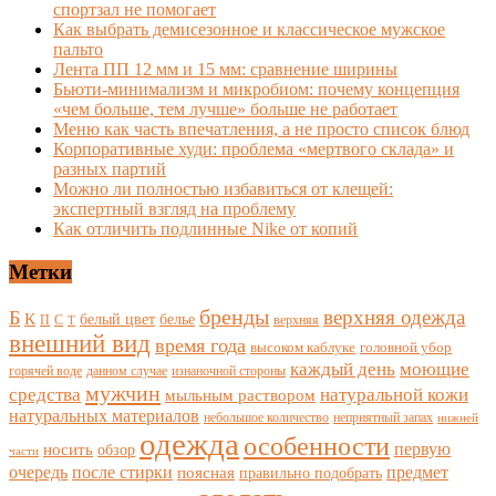
спортзал не помогает
Как выбрать демисезонное и классическое мужское
пальто
Лента ПП 12 мм и 15 мм: сравнение ширины
Бьюти-минимализм и микробиом: почему концепция
«чем больше, тем лучше» больше не работает
Меню как часть впечатления, а не просто список блюд
Корпоративные худи: проблема «мертвого склада» и
разных партий
Можно ли полностью избавиться от клещей:
экспертный взгляд на проблему
Как отличить подлинные Nike от копий
Метки
бренды
верхняя одежда
Б
К
белый цвет
белье
П
С
верхняя
Т
внешний вид
время года
высоком каблуке
головной убор
каждый день
моющие
горячей воде
данном случае
изнаночной стороны
мужчин
средства
натуральной кожи
мыльным раствором
натуральных материалов
небольшое количество
неприятный запах
нижней
одежда
особенности
носить
первую
обзор
части
очередь
после стирки
поясная
предмет
правильно подобрать