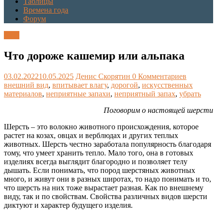
Таблицы
Времена года
Форум
Блог
Что дороже кашемир или альпака
03.02.2022
10.05.2025
Денис Скорятин
0 Комментариев
внешний вид
,
впитывает влагу
,
дорогой
,
искусственных
материалов
,
неприятные запахи
,
неприятный запах
,
убрать
Поговорим о настоящей шерсти
Шерсть – это волокно животного происхождения, которое
растет на козах, овцах и верблюдах и других теплых
животных. Шерсть честно заработала популярность благодаря
тому, что умеет хранить тепло. Мало того, она в готовых
изделиях всегда выглядит благородно и позволяет телу
дышать. Если понимать, что пород шерстяных животных
много, и живут они в разных широтах, то надо понимать и то,
что шерсть на них тоже вырастает разная. Как по внешнему
виду, так и по свойствам. Свойства различных видов шерсти
диктуют и характер будущего изделия.