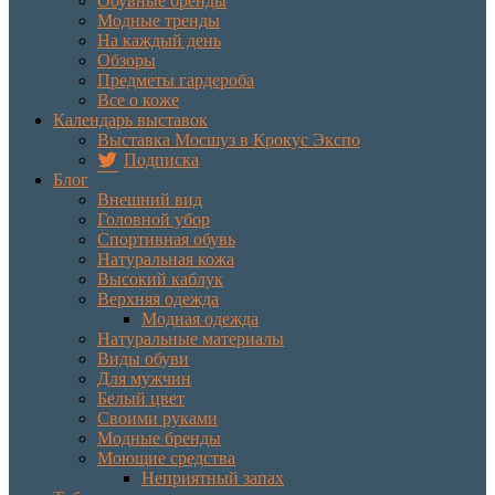
Обувные бренды
Модные тренды
На каждый день
Обзоры
Предметы гардероба
Все о коже
Календарь выставок
Выставка Мосшуз в Крокус Экспо
Подписка
Блог
Внешний вид
Головной убор
Спортивная обувь
Натуральная кожа
Высокий каблук
Верхняя одежда
Модная одежда
Натуральные материалы
Виды обуви
Для мужчин
Белый цвет
Своими руками
Модные бренды
Моющие средства
Неприятный запах