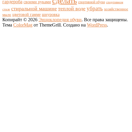
сделать
гардероба
своими руками
спортивной обуви
спортивном
убрать
стиральной машине
теплой воде
хозяйственное
стиле
цветовой гамме
мыло
шнуровка
Копирайт © 2026
Энциклопедия обуви
. Все права защищены.
Тема
ColorMag
от ThemeGrill. Создано на
WordPress
.