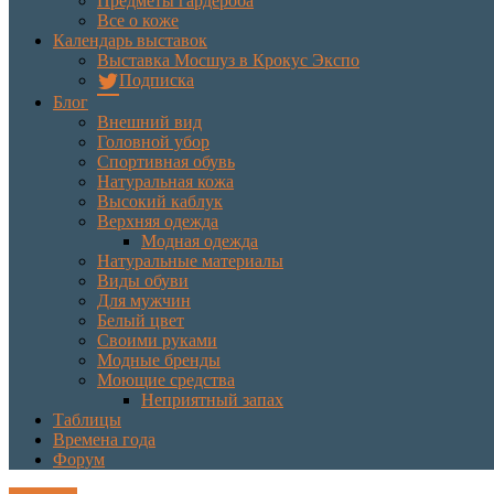
Предметы гардероба
Все о коже
Календарь выставок
Выставка Мосшуз в Крокус Экспо
Подписка
Блог
Внешний вид
Головной убор
Спортивная обувь
Натуральная кожа
Высокий каблук
Верхняя одежда
Модная одежда
Натуральные материалы
Виды обуви
Для мужчин
Белый цвет
Своими руками
Модные бренды
Моющие средства
Неприятный запах
Таблицы
Времена года
Форум