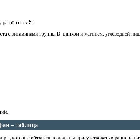
у разобраться 🦉
та с витаминами группы В, цинком и магнием, углеводной пищей
ний.
фан – таблица
иры, которые обязательно должны присутствовать в рационе пит