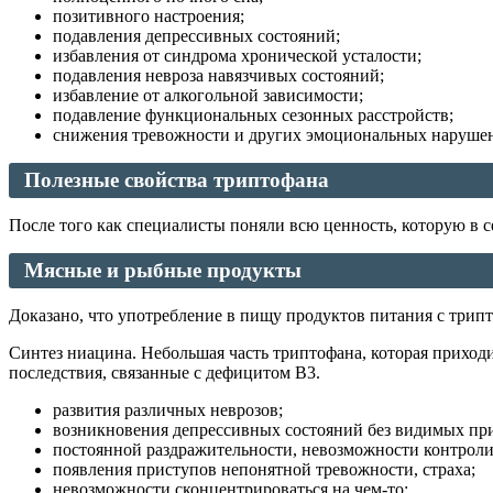
позитивного настроения;
подавления депрессивных состояний;
избавления от синдрома хронической усталости;
подавления невроза навязчивых состояний;
избавление от алкогольной зависимости;
подавление функциональных сезонных расстройств;
снижения тревожности и других эмоциональных наруше
Полезные свойства триптофана
После того как специалисты поняли всю ценность, которую в се
Мясные и рыбные продукты
Доказано, что употребление в пищу продуктов питания с трип
Синтез ниацина. Небольшая часть триптофана, которая приход
последствия, связанные с дефицитом В3.
развития различных неврозов;
возникновения депрессивных состояний без видимых пр
постоянной раздражительности, невозможности контроли
появления приступов непонятной тревожности, страха;
невозможности сконцентрироваться на чем-то;