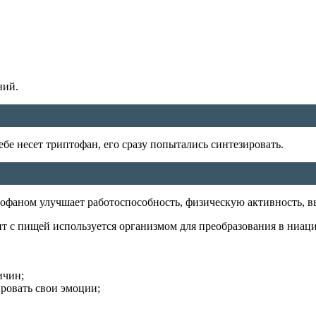
ний.
бе несет триптофан, его сразу попытались синтезировать.
тофаном улучшает работоспособность, физическую активность, 
ит с пищей используется организмом для преобразования в ниац
ичин;
ровать свои эмоции;