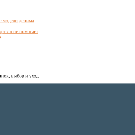
е модели денима
ортзал не помогает
о
инок, выбор и уход