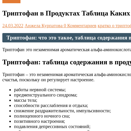
Таблицы
Триптофан в Продуктах Таблица Каких
24.03.2022
Анжела Курпатова
0 Комментариев
кратко о трипто
Триптофан: что это такое, таблица содержания 
Триптофан это незаменимая ароматическая альфа-аминокислота
Триптофан: таблица содержания в проду
Триптофан – это незаменимая ароматическая альфа-аминокисло
счастья, поскольку он регулирует настроение.
работы нервной системы;
предменструального синдрома;
массы тела;
способности расслабления и отдыха;
снижение раздражительности, импульсивности;
полноценного ночного сна;
позитивного настроения;
подавления депрессивных состояний;