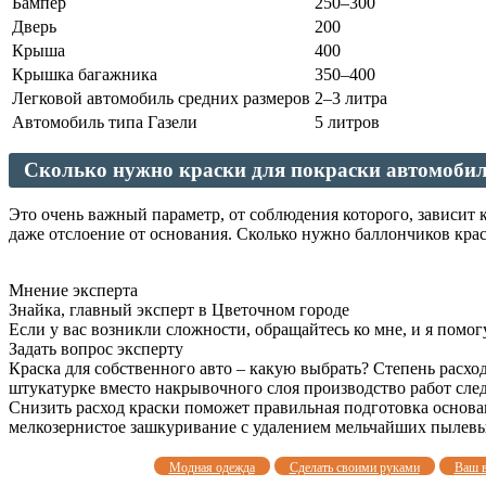
Бампер
250–300
Дверь
200
Крыша
400
Крышка багажника
350–400
Легковой автомобиль средних размеров
2–3 литра
Автомобиль типа Газели
5 литров
Сколько нужно краски для покраски автомоби
Это очень важный параметр, от соблюдения которого, зависит
даже отслоение от основания. Сколько нужно баллончиков крас
Мнение эксперта
Знайка, главный эксперт в Цветочном городе
Если у вас возникли сложности, обращайтесь ко мне, и я помог
Задать вопрос эксперту
Краска для собственного авто – какую выбрать? Степень расхо
штукатурке вместо накрывочного слоя производство работ сле
Снизить расход краски поможет правильная подготовка основа
мелкозернистое зашкуривание с удалением мельчайших пылевы
Модная одежда
Сделать своими руками
Ваш 