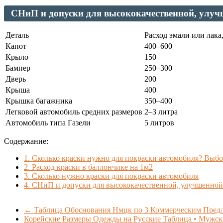
СНиП и допуски для высококачественной, улуч
Деталь
Расход эмали или лака
Капот
400–600
Крыло
150
Бампер
250–300
Дверь
200
Крыша
400
Крышка багажника
350–400
Легковой автомобиль средних размеров
2–3 литра
Автомобиль типа Газели
5 литров
Содержание:
1.
Сколько краски нужно для покраски автомобиля? Выбор
2.
Расход краски в баллончике на 1м2
3.
Сколько нужно краски для покраски автомобиля
4.
СНиП и допуски для высококачественной, улучшенной
←
Таблица Обоснования Нмцк по 3 Коммерческим Предл
Корейские Размеры Одежды на Русские Таблица • Мужск