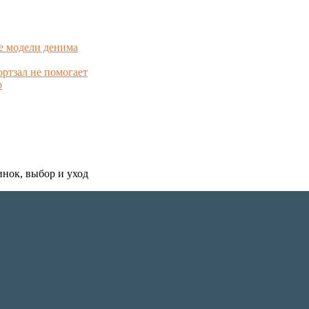
е модели денима
ортзал не помогает
о
инок, выбор и уход