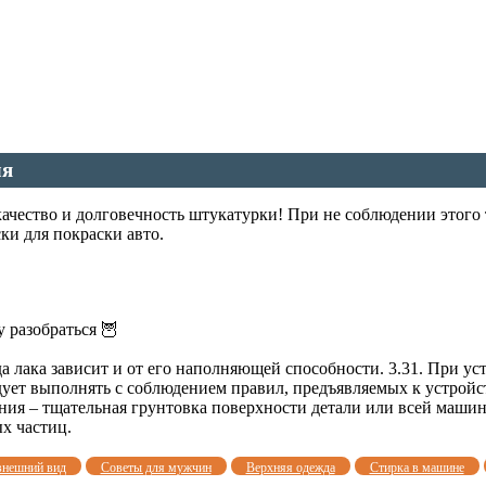
ля
 качество и долговечность штукатурки! При не соблюдении этог
ки для покраски авто.
у разобраться 🦉
да лака зависит и от его наполняющей способности. 3.31. При у
дует выполнять с соблюдением правил, предъявляемых к устрой
ния – тщательная грунтовка поверхности детали или всей машин
х частиц.
внешний вид
Советы для мужчин
Верхняя одежда
Стирка в машине