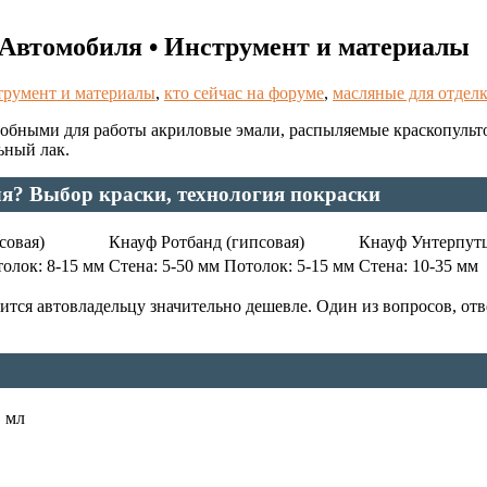
 Автомобиля • Инструмент и материалы
трумент и материалы
,
кто сейчас на форуме
,
масляные для отдел
удобными для работы акриловые эмали, распыляемые краскопуль
ьный лак.
я? Выбор краски, технология покраски
совая)
Кнауф Ротбанд (гипсовая)
Кнауф Унтерпутц
толок: 8-15 мм
Стена: 5-50 мм Потолок: 5-15 мм
Стена: 10-35 мм
ся автовладельцу значительно дешевле. Один из вопросов, отве
, мл