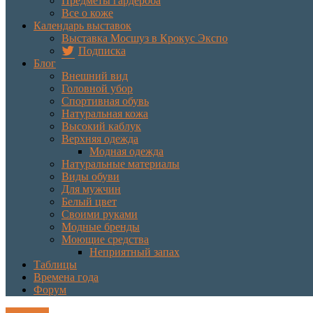
Предметы гардероба
Все о коже
Календарь выставок
Выставка Мосшуз в Крокус Экспо
Подписка
Блог
Внешний вид
Головной убор
Спортивная обувь
Натуральная кожа
Высокий каблук
Верхняя одежда
Модная одежда
Натуральные материалы
Виды обуви
Для мужчин
Белый цвет
Своими руками
Модные бренды
Моющие средства
Неприятный запах
Таблицы
Времена года
Форум