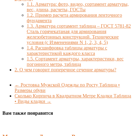
1.1.
Арматура: фото, видео, сортамент арматуры,
вес, длина, расчеты, ГОСТы
1.2.
Пример расчета армирования ленточного
фундамента
1.3.
Арматура сортамент таблица – ГОСТ 5781-82
Сталь горячекатаная для армирования
железобетонных конструкций. Технические
условия (с Изменениями N 1, 2, 3, 4, 5)
1.4.
Расшифровка таблицы арматуры с
характеристикой каждого класса
1.5.
Сортамент арматуры, характеристики, вес
погонного метра, таблица
2.
О чем говорит поперечное сечение арматуры?
←
Ростовка Мужской Одежды по Росту Таблица •
Размеры обуви
Сколько Кирпича в Квадратном Метре Кладки Таблица
• Виды кладки
→
Вам также понравится