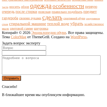
одежда
особенности
носить
первую
обзор
части
очередь
после стирки
поясная
предмет
правильно подобрать
сделать
гардероба
своими руками
спортивной обуви
спортивном
убрать
стиральной машине
теплой воде
хозяйственное
стиле
цветовой гамме
мыло
шнуровка
Копирайт © 2026
Энциклопедия обуви
. Все права защищены.
Тема
ColorMag
от ThemeGrill. Создано на
WordPress
.
Задать вопрос эксперту
Спасибо!
В ближайшее время мы опубликуем информацию.