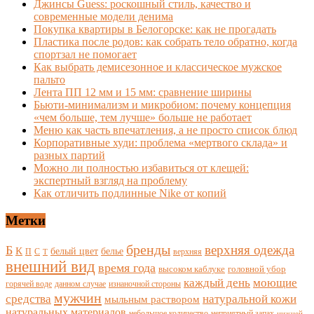
Джинсы Guess: роскошный стиль, качество и
современные модели денима
Покупка квартиры в Белогорске: как не прогадать
Пластика после родов: как собрать тело обратно, когда
спортзал не помогает
Как выбрать демисезонное и классическое мужское
пальто
Лента ПП 12 мм и 15 мм: сравнение ширины
Бьюти-минимализм и микробиом: почему концепция
«чем больше, тем лучше» больше не работает
Меню как часть впечатления, а не просто список блюд
Корпоративные худи: проблема «мертвого склада» и
разных партий
Можно ли полностью избавиться от клещей:
экспертный взгляд на проблему
Как отличить подлинные Nike от копий
Метки
бренды
верхняя одежда
Б
К
белый цвет
белье
П
С
верхняя
Т
внешний вид
время года
высоком каблуке
головной убор
каждый день
моющие
горячей воде
данном случае
изнаночной стороны
мужчин
средства
натуральной кожи
мыльным раствором
натуральных материалов
небольшое количество
неприятный запах
нижней