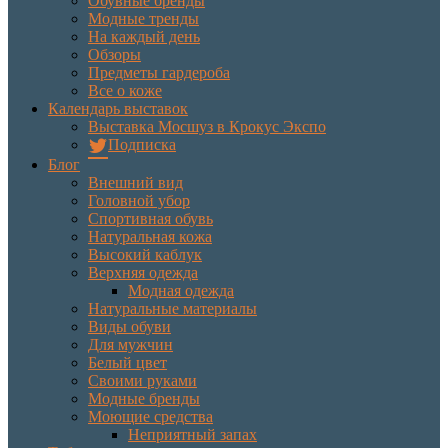
Обувные бренды
Модные тренды
На каждый день
Обзоры
Предметы гардероба
Все о коже
Календарь выставок
Выставка Мосшуз в Крокус Экспо
Подписка
Блог
Внешний вид
Головной убор
Спортивная обувь
Натуральная кожа
Высокий каблук
Верхняя одежда
Модная одежда
Натуральные материалы
Виды обуви
Для мужчин
Белый цвет
Своими руками
Модные бренды
Моющие средства
Неприятный запах