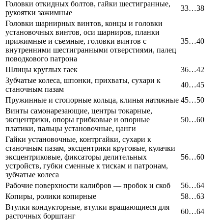
Головки откидных болтов, гайки шестигранные,
33…38
рукоятки зажимные
Головки шарнирных винтов, концы и головки
установочных винтов, оси шарниров, планки
прижимные и съемные, головки винтов с
35…40
внутренними шестигранными отверстиями, палец
поводкового патрона
Шлицы круглых гаек
36…42
Зубчатые колеса, шпонки, прихваты, сухари к
40…45
станочным пазам
Пружинные и стопорные кольца, клинья натяжные
45…50
Винты самонарезающие, центры токарные,
эксцентрики, опоры грибковые и опорные
50…60
платики, пальцы установочные, цанги
Гайки установочные, контргайки, сухари к
станочным пазам, эксцентрики круговые, кулачки
эксцентриковые, фиксаторы делительных
56…60
устройств, губки сменные к тискам и патронам,
зубчатые колеса
Рабочие поверхности калибров — пробок и скоб
56…64
Копиры, ролики копирные
58…63
Втулки кондукторные, втулки вращающиеся для
60…64
расточных борштанг