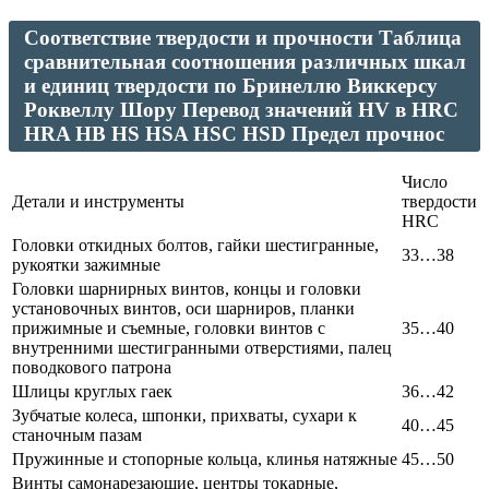
Соответствие твердости и прочности Таблица
сравнительная соотношения различных шкал
и единиц твердости по Бринеллю Виккерсу
Роквеллу Шору Перевод значений HV в HRC
HRA HB HS HSA HSC HSD Предел прочнос
Число
Детали и инструменты
твердости
HRC
Головки откидных болтов, гайки шестигранные,
33…38
рукоятки зажимные
Головки шарнирных винтов, концы и головки
установочных винтов, оси шарниров, планки
прижимные и съемные, головки винтов с
35…40
внутренними шестигранными отверстиями, палец
поводкового патрона
Шлицы круглых гаек
36…42
Зубчатые колеса, шпонки, прихваты, сухари к
40…45
станочным пазам
Пружинные и стопорные кольца, клинья натяжные
45…50
Винты самонарезающие, центры токарные,