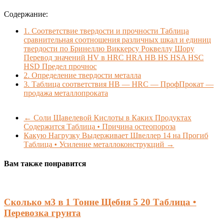
Содержание:
1.
Соответствие твердости и прочности Таблица
сравнительная соотношения различных шкал и единиц
твердости по Бринеллю Виккерсу Роквеллу Шору
Перевод значений HV в HRC HRA HB HS HSA HSC
HSD Предел прочнос
2.
Определение твердости металла
3.
Таблица соответствия HB — HRC — ПрофПрокат —
продажа металлопроката
←
Соли Щавелевой Кислоты в Каких Продуктах
Содержится Таблица • Причина остеопороза
Какую Нагрузку Выдерживает Швеллер 14 на Прогиб
Таблица • Усиление металлоконструкций
→
Вам также понравится
Сколько м3 в 1 Тонне Щебня 5 20 Таблица •
Перевозка грунта