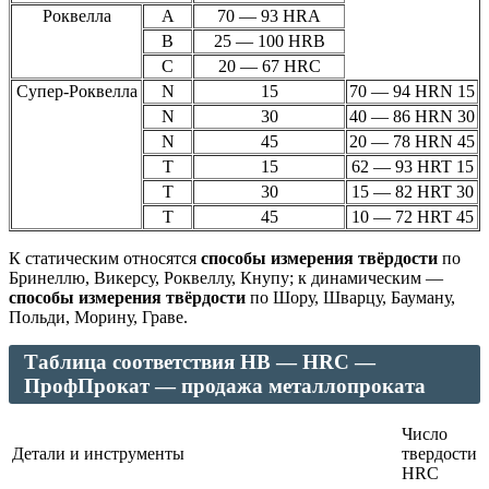
Роквелла
А
70 — 93 HRA
В
25 — 100 HRB
С
20 — 67 HRC
Супер-Роквелла
N
15
70 — 94 HRN 15
N
30
40 — 86 HRN 30
N
45
20 — 78 HRN 45
Т
15
62 — 93 HRT 15
Т
30
15 — 82 HRT 30
T
45
10 — 72 HRT 45
К статическим относятся
способы измерения твёрдости
по
Бринеллю, Викерсу, Роквеллу, Кнупу; к динамическим —
способы измерения твёрдости
по Шору, Шварцу, Бауману,
Польди, Морину, Граве.
Таблица соответствия HB — HRC —
ПрофПрокат — продажа металлопроката
Число
Детали и инструменты
твердости
HRC