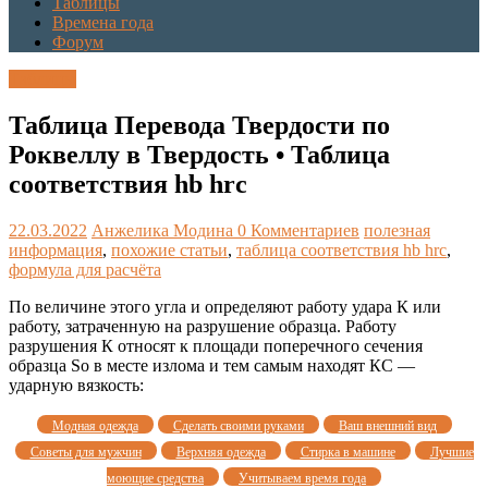
Таблицы
Времена года
Форум
Таблицы
Таблица Перевода Твердости по
Роквеллу в Твердость • Таблица
соответствия hb hrc
22.03.2022
Анжелика Модина
0 Комментариев
полезная
информация
,
похожие статьи
,
таблица соответствия hb hrc
,
формула для расчёта
По величине этого угла и определяют работу удара К или
работу, затраченную на разрушение образца. Работу
разрушения К относят к площади поперечного сечения
образца So в месте излома и тем самым находят КС —
ударную вязкость:
Модная одежда
Сделать своими руками
Ваш внешний вид
Советы для мужчин
Верхняя одежда
Стирка в машине
Лучшие
моющие средства
Учитываем время года