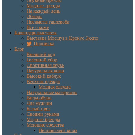
Обувные бренды
Модные тренды
На каждый день
Обзоры
Предметы гардероба
Все о коже
Календарь выставок
Выставка Мосшуз в Крокус Экспо
Подписка
Блог
Внешний вид
Головной убор
Спортивная обувь
Натуральная кожа
Высокий каблук
Верхняя одежда
Модная одежда
Натуральные материалы
Виды обуви
Для мужчин
Белый цвет
Своими руками
Модные бренды
Моющие средства
Неприятный запах