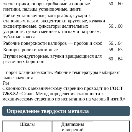
эксцентрики, опоры грибковые и опорные
50…60
платики, пальцы установочные, цанги
Гайки установочные, контргайки, сухари к
станочным пазам, эксцентрики круговые, кулачки
эксцентриковые, фиксаторы делительных
56…60
устройств, губки сменные к тискам и патронам,
зубчатые колеса
Рабочие поверхности калибров — пробок и скоб
56…64
Копиры, ролики копирные
58…63
Втулки кондукторные, втулки вращающиеся для
60…64
расточных борштанг
– порог хладноломкости. Рабочие температуры выбирают
выше значения
Tхл
Склонность к механическому старению проводят по
ГОСТ
7268-82
«Сталь. Метод определения склонности к
механическому старению по испытанию на ударный изгиб.»
Определение твердости металла
Шкалы
Диапазоны
измерений