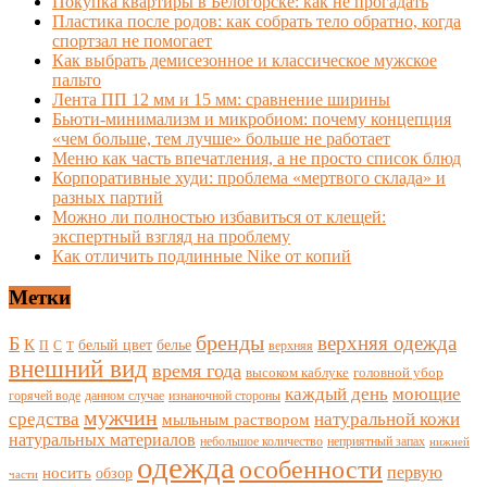
Покупка квартиры в Белогорске: как не прогадать
Пластика после родов: как собрать тело обратно, когда
спортзал не помогает
Как выбрать демисезонное и классическое мужское
пальто
Лента ПП 12 мм и 15 мм: сравнение ширины
Бьюти-минимализм и микробиом: почему концепция
«чем больше, тем лучше» больше не работает
Меню как часть впечатления, а не просто список блюд
Корпоративные худи: проблема «мертвого склада» и
разных партий
Можно ли полностью избавиться от клещей:
экспертный взгляд на проблему
Как отличить подлинные Nike от копий
Метки
бренды
верхняя одежда
Б
К
белый цвет
белье
П
С
верхняя
Т
внешний вид
время года
высоком каблуке
головной убор
каждый день
моющие
горячей воде
данном случае
изнаночной стороны
мужчин
средства
натуральной кожи
мыльным раствором
натуральных материалов
небольшое количество
неприятный запах
нижней
одежда
особенности
носить
первую
обзор
части