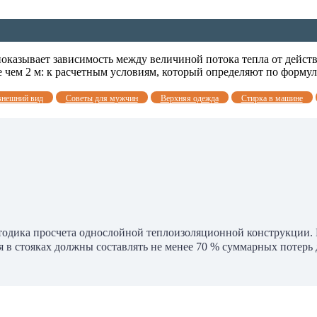
оказывает зависимость между величиной потока тепла от дейст
 чем 2 м: к расчетным условиям, который определяют по формул
внешний вид
Советы для мужчин
Верхняя одежда
Стирка в машине
тодика просчета однослойной теплоизоляционной конструкции. Пр
 в стояках должны составлять не менее 70 % суммарных потерь 