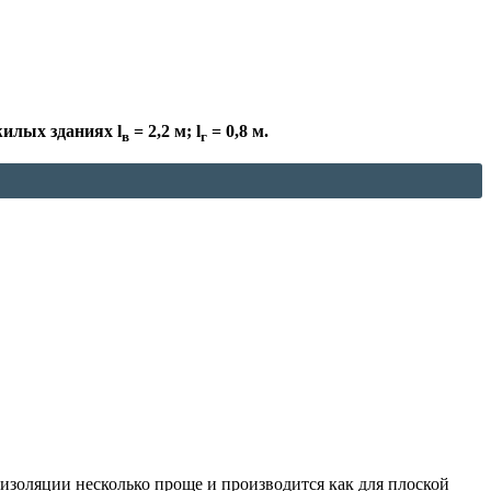
илых зданиях l
= 2,2 м; l
= 0,8 м.
в
г
изоляции несколько проще и производится как для плоской