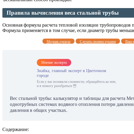
Правила вычисления веса стальной трубы
Основная формула расчета тепловой изоляции трубопроводов п
Формула применяется в том случае, если диаметр трубы меньше
Модная одежда
Сделать своими руками
Ваш 
Мнение эксперта
Знайка, главный эксперт в Цветочном
городе
Если у вас возникли сложности, обращайтесь ко мне,
и я помогу разобраться 🦉
Вес стальной трубы: калькулятор и таблицы для расчета Ме
однотрубных системах водяного отопления потери давления
давления в общих участках.
Содержание: