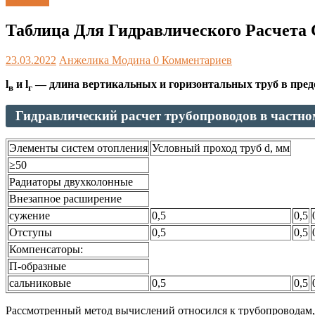
Таблицы
Таблица Для Гидравлического Расчета 
23.03.2022
Анжелика Модина
0 Комментариев
l
и l
— длина вертикальных и горизонтальных труб в преде
в
г
Гидравлический расчет трубопроводов в частно
Элементы систем отопления
Условный проход труб d, мм
≥50
Радиаторы двухколонные
Внезапное расширение
сужение
0,5
0,5
Отступы
0,5
0,5
Компенсаторы:
П-образные
сальниковые
0,5
0,5
Рассмотренный метод вычислений относился к трубопроводам, 