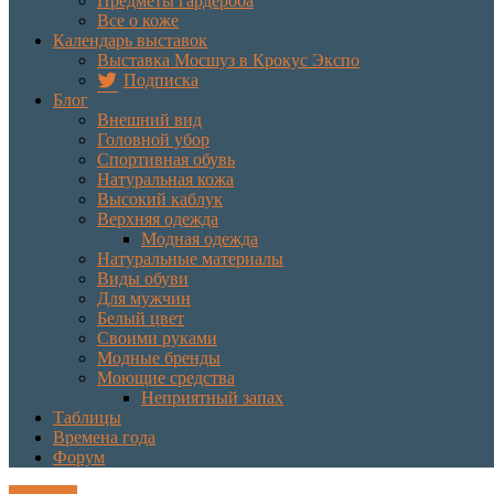
Предметы гардероба
Все о коже
Календарь выставок
Выставка Мосшуз в Крокус Экспо
Подписка
Блог
Внешний вид
Головной убор
Спортивная обувь
Натуральная кожа
Высокий каблук
Верхняя одежда
Модная одежда
Натуральные материалы
Виды обуви
Для мужчин
Белый цвет
Своими руками
Модные бренды
Моющие средства
Неприятный запах
Таблицы
Времена года
Форум