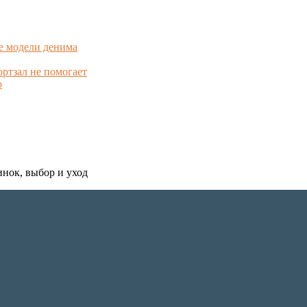
е модели денима
ортзал не помогает
о
инок, выбор и уход