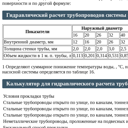
поверхности и по другой формуле:
Гидравлический расчет трубопроводов системы
Наружный диаметр
Показатели
16
20
26
32
40
Внутренний диаметр, мм
12
16
20
26
32
Толщина стенки трубы, мм
2,0
2,0
2,0
3,0
2,5
Объем жидкости в 1 м. п. трубы, л
0,113
0,201
0,314
0,531
0,8
1 Определяют суммарное понижение температуры воды, , °С, н
насосной системы определяется по таблице 16.
Калькулятор для гидравлического расчета тру
Условия прокладки трубы
Стальные трубопроводы открыто по улице, по каналам, тоннел
Стальные трубопроводы открыто по улице, по каналам, тоннел
Стальные трубопроводы открыто по улице, по каналам, тоннел
Неметаллические трубопроводы, проложенные на подвесных и
Бесканальный способ прокладки.