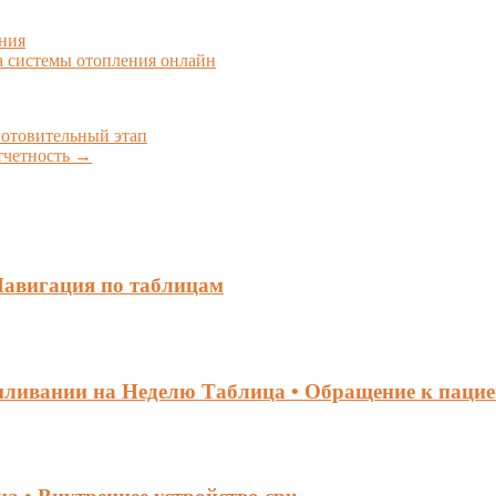
ния
а системы отопления онлайн
отовительный этап
отчетность
→
Навигация по таблицам
рмливании на Неделю Таблица • Обращение к паци