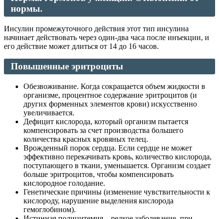
нормы.
Инсулин промежуточного действия этот тип инсулина
начинает действовать через один-два часа после инъекции, и
его действие может длиться от 14 до 16 часов.
Повышенные эритроциты
Обезвоживание. Когда сокращается объем жидкости в
организме, процентное содержание эритроцитов (и
других форменных элементов крови) искусственно
увеличивается.
Дефицит кислорода, который организм пытается
компенсировать за счет производства большего
количества красных кровяных телец.
Врожденный порок сердца. Если сердце не может
эффективно перекачивать кровь, количество кислорода,
поступающего в ткани, уменьшается. Организм создает
больше эритроцитов, чтобы компенсировать
кислородное голодание.
Генетические причины (изменение чувствительности к
кислороду, нарушение выделения кислорода
гемоглобином).
Истинная полицитемия – редкое заболевание, при