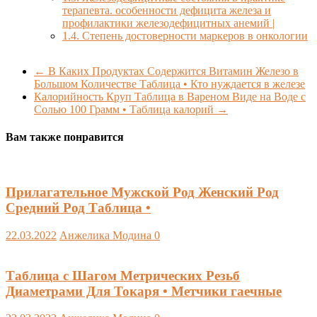
терапевта. особенности дефицита железа и
профилактики железодефицитных анемий |
1.4.
Степень достоверности маркеров в онкологии
←
В Каких Продуктах Содержится Витамин Железо в
Большом Количестве Таблица • Кто нуждается в железе
Калорийность Круп Таблица в Вареном Виде на Воде с
Солью 100 Грамм • Таблица калорий
→
Вам также понравится
Прилагательное Мужской Род Женский Род
Средний Род Таблица •
22.03.2022
Анжелика Модина
0
Таблица с Шагом Метрических Резьб
Диаметрами Для Токаря • Метчики гаечные