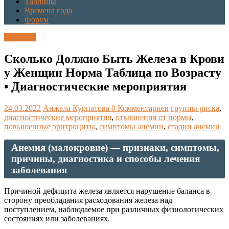
Таблицы
Времена года
Форум
Таблицы
Сколько Должно Быть Железа в Крови
у Женщин Норма Таблица по Возрасту
• Диагностические мероприятия
24.03.2022
Анжела Курпатова
0 Комментариев
группы риска
,
диагностические мероприятия
,
отклонения от нормы
,
повышенные эритроциты
,
симптомы анемии
,
стадии анемии
Анемия (малокровие) — признаки, симптомы,
причины, диагностика и способы лечения
заболевания
Причиной дефицита железа является нарушение баланса в
сторону преобладания расходования железа над
поступлением, наблюдаемое при различных физиологических
состояниях или заболеваниях.