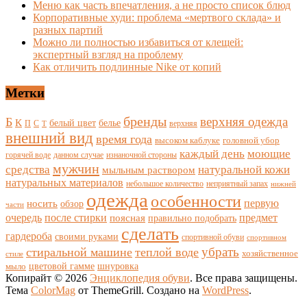
Меню как часть впечатления, а не просто список блюд
Корпоративные худи: проблема «мертвого склада» и
разных партий
Можно ли полностью избавиться от клещей:
экспертный взгляд на проблему
Как отличить подлинные Nike от копий
Метки
бренды
верхняя одежда
Б
К
белый цвет
белье
П
С
верхняя
Т
внешний вид
время года
высоком каблуке
головной убор
каждый день
моющие
горячей воде
данном случае
изнаночной стороны
мужчин
средства
натуральной кожи
мыльным раствором
натуральных материалов
небольшое количество
неприятный запах
нижней
одежда
особенности
носить
первую
обзор
части
очередь
после стирки
поясная
предмет
правильно подобрать
сделать
гардероба
своими руками
спортивной обуви
спортивном
убрать
стиральной машине
теплой воде
хозяйственное
стиле
цветовой гамме
мыло
шнуровка
Копирайт © 2026
Энциклопедия обуви
. Все права защищены.
Тема
ColorMag
от ThemeGrill. Создано на
WordPress
.