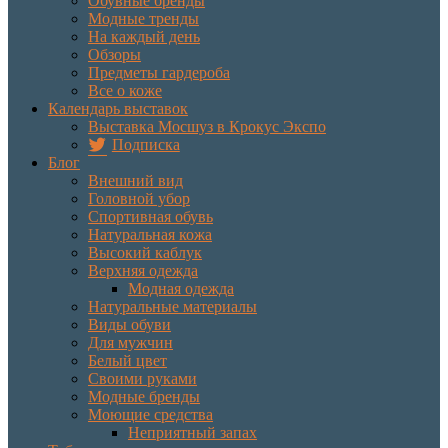
Обувные бренды
Модные тренды
На каждый день
Обзоры
Предметы гардероба
Все о коже
Календарь выставок
Выставка Мосшуз в Крокус Экспо
Подписка
Блог
Внешний вид
Головной убор
Спортивная обувь
Натуральная кожа
Высокий каблук
Верхняя одежда
Модная одежда
Натуральные материалы
Виды обуви
Для мужчин
Белый цвет
Своими руками
Модные бренды
Моющие средства
Неприятный запах