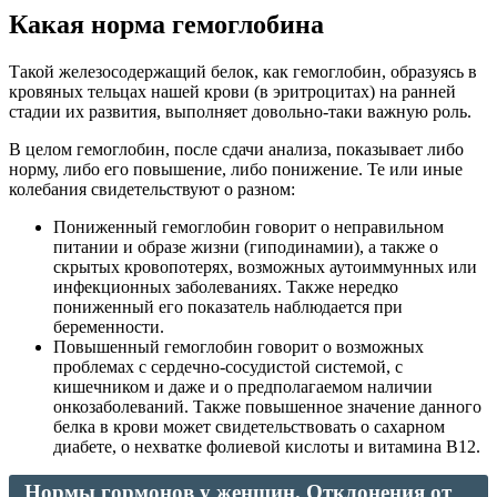
Какая норма гемоглобина
Такой железосодержащий белок, как гемоглобин, образуясь в
кровяных тельцах нашей крови (в эритроцитах) на ранней
стадии их развития, выполняет довольно-таки важную роль.
В целом гемоглобин, после сдачи анализа, показывает либо
норму, либо его повышение, либо понижение. Те или иные
колебания свидетельствуют о разном:
Пониженный гемоглобин говорит о неправильном
питании и образе жизни (гиподинамии), а также о
скрытых кровопотерях, возможных аутоиммунных или
инфекционных заболеваниях. Также нередко
пониженный его показатель наблюдается при
беременности.
Повышенный гемоглобин говорит о возможных
проблемах с сердечно-сосудистой системой, с
кишечником и даже и о предполагаемом наличии
онкозаболеваний. Также повышенное значение данного
белка в крови может свидетельствовать о сахарном
диабете, о нехватке фолиевой кислоты и витамина В12.
Нормы гормонов у женщин. Отклонения от