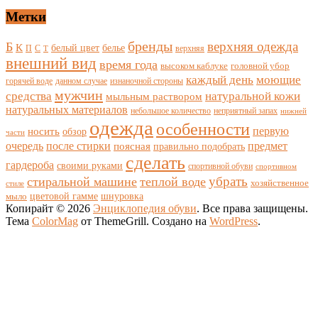
Метки
бренды
верхняя одежда
Б
К
белый цвет
белье
П
С
верхняя
Т
внешний вид
время года
высоком каблуке
головной убор
каждый день
моющие
горячей воде
данном случае
изнаночной стороны
мужчин
средства
натуральной кожи
мыльным раствором
натуральных материалов
небольшое количество
неприятный запах
нижней
одежда
особенности
носить
первую
обзор
части
очередь
после стирки
поясная
предмет
правильно подобрать
сделать
гардероба
своими руками
спортивной обуви
спортивном
убрать
стиральной машине
теплой воде
хозяйственное
стиле
цветовой гамме
мыло
шнуровка
Копирайт © 2026
Энциклопедия обуви
. Все права защищены.
Тема
ColorMag
от ThemeGrill. Создано на
WordPress
.