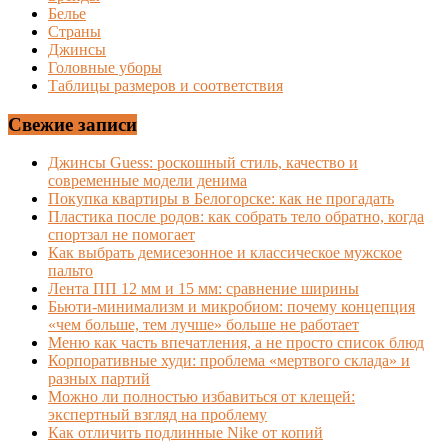
Белье
Страны
Джинсы
Головные уборы
Таблицы размеров и соответствия
Свежие записи
Джинсы Guess: роскошный стиль, качество и
современные модели денима
Покупка квартиры в Белогорске: как не прогадать
Пластика после родов: как собрать тело обратно, когда
спортзал не помогает
Как выбрать демисезонное и классическое мужское
пальто
Лента ПП 12 мм и 15 мм: сравнение ширины
Бьюти-минимализм и микробиом: почему концепция
«чем больше, тем лучше» больше не работает
Меню как часть впечатления, а не просто список блюд
Корпоративные худи: проблема «мертвого склада» и
разных партий
Можно ли полностью избавиться от клещей:
экспертный взгляд на проблему
Как отличить подлинные Nike от копий