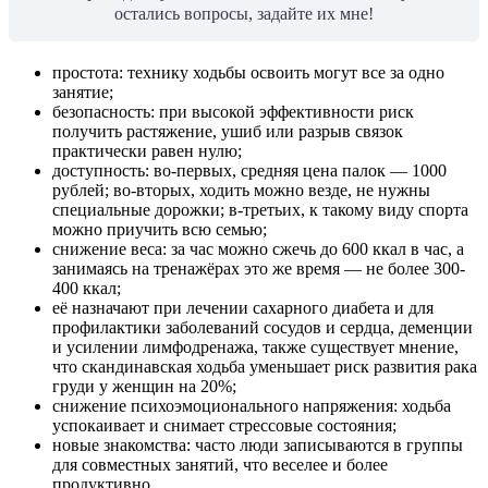
остались вопросы, задайте их мне!
простота: технику ходьбы освоить могут все за одно
занятие;
безопасность: при высокой эффективности риск
получить растяжение, ушиб или разрыв связок
практически равен нулю;
доступность: во-первых, средняя цена палок — 1000
рублей; во-вторых, ходить можно везде, не нужны
специальные дорожки; в-третьих, к такому виду спорта
можно приучить всю семью;
снижение веса: за час можно сжечь до 600 ккал в час, а
занимаясь на тренажёрах это же время — не более 300-
400 ккал;
её назначают при лечении сахарного диабета и для
профилактики заболеваний сосудов и сердца, деменции
и усилении лимфодренажа, также существует мнение,
что скандинавская ходьба уменьшает риск развития рака
груди у женщин на 20%;
снижение психоэмоционального напряжения: ходьба
успокаивает и снимает стрессовые состояния;
новые знакомства: часто люди записываются в группы
для совместных занятий, что веселее и более
продуктивно.