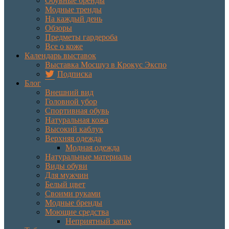
Обувные бренды
Модные тренды
На каждый день
Обзоры
Предметы гардероба
Все о коже
Календарь выставок
Выставка Мосшуз в Крокус Экспо
Подписка
Блог
Внешний вид
Головной убор
Спортивная обувь
Натуральная кожа
Высокий каблук
Верхняя одежда
Модная одежда
Натуральные материалы
Виды обуви
Для мужчин
Белый цвет
Своими руками
Модные бренды
Моющие средства
Неприятный запах