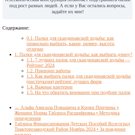
под рост разных людей. А если у Вас остались вопросы,
задайте их мне!
Содержание:
0.1.
Палки для скандинавской ходьбы: как
правильно выбрать, какие, размер, высота,
отличие
1.
Палки для скандинавской ходьбы: как выбрать длину?
1.1.
7 лучших палок для скандинавской ходьбы —
Рейтинг 2024
1.2.
Принцип работы
1.3.
Как выбрать палки для скандинавской ходьбы
(инструкция) рейтинг лучших фирм
1.4.
Важные критерии
1.5.
На что обратить внимание при подборе палок
←
Альфа Амилаза Повышена в Крови Причины у
Женщин Норма Таблица Расшифровка • Методика
определения
Таблица Финансирования Детских Пособий Волгоград
Тракторозаводский Район Ноябрь 2024 • За рождение
малыша
→