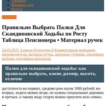
Таблицы
Времена года
Форум
Таблицы
Правильно Выбрать Палки Для
Скандинавской Ходьбы по Росту
Таблица Пенсионера • Материал ручек
24.03.2022
Анжела Курпатова
0 Комментариев
выбираем
производителя
,
материал ручек
,
материал стержня
,
специфика
выбора
,
специфика материала
Палки для скандинавской ходьбы: как
правильно выбрать, какие, размер, высота,
отличие
доступность во-первых, средняя цена палок 1000 рублей; во-
вторых, ходить можно везде, не нужны специальные дорожки;
в-третьих, к такому виду спорта можно приучить всю семью;.