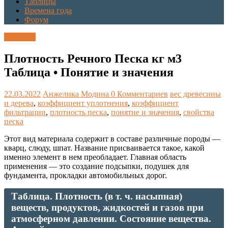
Таблицы
Времена года
Форум
Таблицы
Плотность Речного Песка кг м3
Таблица • Понятие и значения
22.03.2022
Анжелика Модина
0 Комментариев
вес древесины
и дерева
,
коэффициент уплотнения
,
коэффициент
фильтрации
,
плотность песка
,
понятие и значения
,
свойства
песка
Этот вид материала содержит в составе различные породы —
кварц, слюду, шпат. Название присваивается такое, какой
именно элемент в нем преобладает. Главная область
применения — это создание подсыпки, подушек для
фундамента, прокладки автомобильных дорог.
Таблица. Плотность (в т. ч. насыпная)
веществ, продуктов, жидкостей и газов при
атмосферном давлении. Состояние вещества.