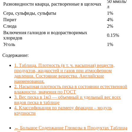
50 ммоль/
Разновидности кварца, растворенные в щелочах
л
Сера, сульфиды, сульфаты
1%
Пирит
4%
Слюда
2%
Включения галоидов и водорастворимых
0.15%
хлоридов
Уголь
1%
Содержание:
1.
Таблица. Плотность (в т. ч. насыпная) веществ,
продуктов, жидкостей и газов при атмосферном
давлении. Состояние вещества. Английские
наименования.
2.
Насыпная плотность песка в состоянии естественной
влажности, значения по ГОСТ
3.
Вес песка в 1м3 — объемный и удельный вес всех
видов песка в таблице
4.
Классификация по размеру фракции – модуль
крупности
←
Большое Содержание Глюкозы в Продуктах Таблица