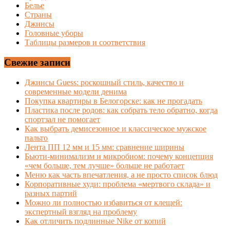
Белье
Страны
Джинсы
Головные уборы
Таблицы размеров и соответствия
Свежие записи
Джинсы Guess: роскошный стиль, качество и
современные модели денима
Покупка квартиры в Белогорске: как не прогадать
Пластика после родов: как собрать тело обратно, когда
спортзал не помогает
Как выбрать демисезонное и классическое мужское
пальто
Лента ПП 12 мм и 15 мм: сравнение ширины
Бьюти-минимализм и микробиом: почему концепция
«чем больше, тем лучше» больше не работает
Меню как часть впечатления, а не просто список блюд
Корпоративные худи: проблема «мертвого склада» и
разных партий
Можно ли полностью избавиться от клещей:
экспертный взгляд на проблему
Как отличить подлинные Nike от копий