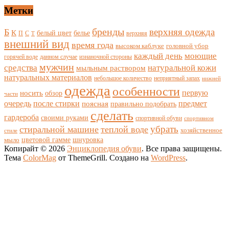
Метки
бренды
верхняя одежда
Б
К
белый цвет
белье
П
С
верхняя
Т
внешний вид
время года
высоком каблуке
головной убор
каждый день
моющие
горячей воде
данном случае
изнаночной стороны
мужчин
средства
натуральной кожи
мыльным раствором
натуральных материалов
небольшое количество
неприятный запах
нижней
одежда
особенности
носить
первую
обзор
части
очередь
после стирки
поясная
предмет
правильно подобрать
сделать
гардероба
своими руками
спортивной обуви
спортивном
убрать
стиральной машине
теплой воде
хозяйственное
стиле
цветовой гамме
мыло
шнуровка
Копирайт © 2026
Энциклопедия обуви
. Все права защищены.
Тема
ColorMag
от ThemeGrill. Создано на
WordPress
.