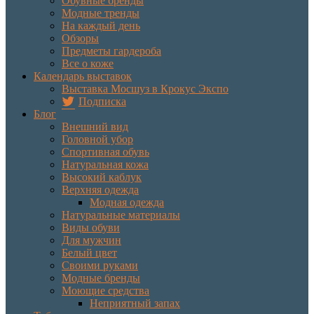
Обувные бренды
Модные тренды
На каждый день
Обзоры
Предметы гардероба
Все о коже
Календарь выставок
Выставка Мосшуз в Крокус Экспо
Подписка
Блог
Внешний вид
Головной убор
Спортивная обувь
Натуральная кожа
Высокий каблук
Верхняя одежда
Модная одежда
Натуральные материалы
Виды обуви
Для мужчин
Белый цвет
Своими руками
Модные бренды
Моющие средства
Неприятный запах