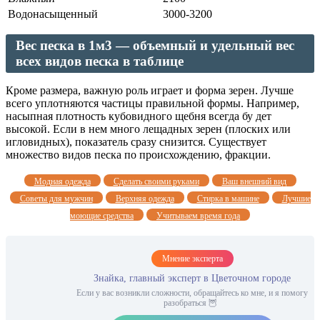
Водонасыщенный
3000-3200
Вес песка в 1м3 — объемный и удельный вес
всех видов песка в таблице
Кроме размера, важную роль играет и форма зерен. Лучше
всего уплотняются частицы правильной формы. Например,
насыпная плотность кубовидного щебня всегда бу дет
высокой. Если в нем много лещадных зерен (плоских или
игловидных), показатель сразу снизится. Существует
множество видов песка по происхождению, фракции.
Модная одежда
Сделать своими руками
Ваш внешний вид
Советы для мужчин
Верхняя одежда
Стирка в машине
Лучшие
моющие средства
Учитываем время года
Мнение эксперта
Знайка, главный эксперт в Цветочном городе
Если у вас возникли сложности, обращайтесь ко мне, и я помогу
разобраться 🦉