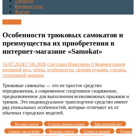
Таблицы
Времена года
Форум
Таблицы
Особенности трюковых самокатов и
преимущества их приобретения в
интернет-магазине «Samokat»
16.07.2024
17.06.2026
Светлана Николаева
0 Комментариев
внешний вид
,
обзор
,
особенности
,
своими руками
,
сделать
,
стиральной машине
Трюковые самокаты — это не простое средство
передвижения, а современное спортивное снаряжение,
предназначенное для выполнения всевозможных прыжков и
трюков. Это индивидуальное транспортное средство имеют
ряд уникальных особенностей, которые отличают их от
обычных городских моделей.
Модная одежда
Сделать своими руками
Ваш внешний вид
Советы для мужчин
Верхняя одежда
Стирка в машине
Лучшие