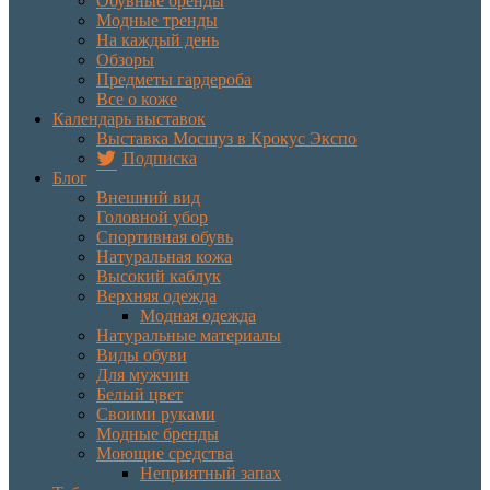
Обувные бренды
Модные тренды
На каждый день
Обзоры
Предметы гардероба
Все о коже
Календарь выставок
Выставка Мосшуз в Крокус Экспо
Подписка
Блог
Внешний вид
Головной убор
Спортивная обувь
Натуральная кожа
Высокий каблук
Верхняя одежда
Модная одежда
Натуральные материалы
Виды обуви
Для мужчин
Белый цвет
Своими руками
Модные бренды
Моющие средства
Неприятный запах