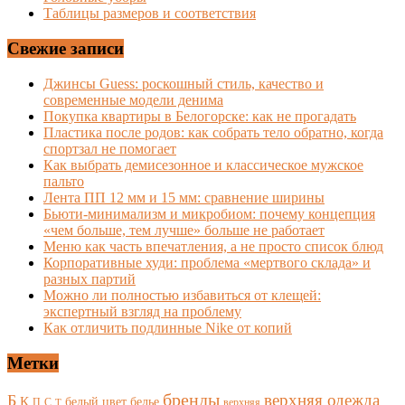
Таблицы размеров и соответствия
Свежие записи
Джинсы Guess: роскошный стиль, качество и
современные модели денима
Покупка квартиры в Белогорске: как не прогадать
Пластика после родов: как собрать тело обратно, когда
спортзал не помогает
Как выбрать демисезонное и классическое мужское
пальто
Лента ПП 12 мм и 15 мм: сравнение ширины
Бьюти-минимализм и микробиом: почему концепция
«чем больше, тем лучше» больше не работает
Меню как часть впечатления, а не просто список блюд
Корпоративные худи: проблема «мертвого склада» и
разных партий
Можно ли полностью избавиться от клещей:
экспертный взгляд на проблему
Как отличить подлинные Nike от копий
Метки
бренды
верхняя одежда
Б
К
белый цвет
белье
П
С
верхняя
Т