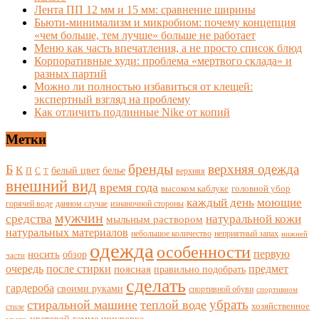
Лента ПП 12 мм и 15 мм: сравнение ширины
Бьюти-минимализм и микробиом: почему концепция
«чем больше, тем лучше» больше не работает
Меню как часть впечатления, а не просто список блюд
Корпоративные худи: проблема «мертвого склада» и
разных партий
Можно ли полностью избавиться от клещей:
экспертный взгляд на проблему
Как отличить подлинные Nike от копий
Метки
бренды
верхняя одежда
Б
К
белый цвет
белье
П
С
верхняя
Т
внешний вид
время года
высоком каблуке
головной убор
каждый день
моющие
горячей воде
данном случае
изнаночной стороны
мужчин
средства
натуральной кожи
мыльным раствором
натуральных материалов
небольшое количество
неприятный запах
нижней
одежда
особенности
носить
первую
обзор
части
очередь
после стирки
поясная
предмет
правильно подобрать
сделать
гардероба
своими руками
спортивной обуви
спортивном
убрать
стиральной машине
теплой воде
хозяйственное
стиле