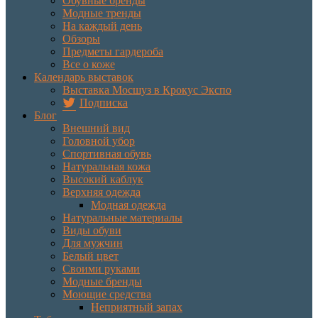
Обувные бренды
Модные тренды
На каждый день
Обзоры
Предметы гардероба
Все о коже
Календарь выставок
Выставка Мосшуз в Крокус Экспо
Подписка
Блог
Внешний вид
Головной убор
Спортивная обувь
Натуральная кожа
Высокий каблук
Верхняя одежда
Модная одежда
Натуральные материалы
Виды обуви
Для мужчин
Белый цвет
Своими руками
Модные бренды
Моющие средства
Неприятный запах