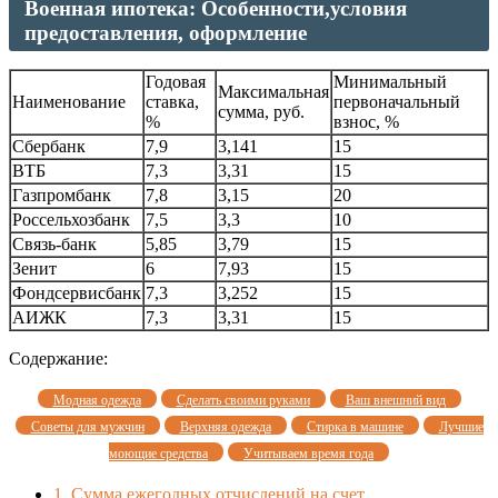
Военная ипотека: Особенности,условия
предоставления, оформление
Годовая
Минимальный
Максимальная
Наименование
ставка,
первоначальный
сумма, руб.
%
взнос, %
Сбербанк
7,9
3,141
15
ВТБ
7,3
3,31
15
Газпромбанк
7,8
3,15
20
Россельхозбанк
7,5
3,3
10
Связь-банк
5,85
3,79
15
Зенит
6
7,93
15
Фондсервисбанк
7,3
3,252
15
АИЖК
7,3
3,31
15
Содержание:
Модная одежда
Сделать своими руками
Ваш внешний вид
Советы для мужчин
Верхняя одежда
Стирка в машине
Лучшие
моющие средства
Учитываем время года
1.
Сумма ежегодных отчислений на счет