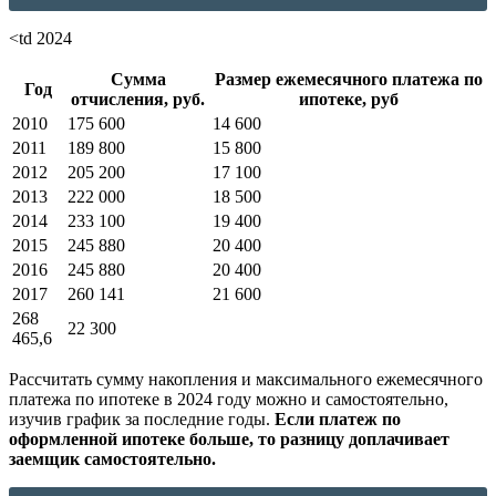
<td 2024
Сумма
Размер ежемесячного платежа по
Год
отчисления, руб.
ипотеке, руб
2010
175 600
14 600
2011
189 800
15 800
2012
205 200
17 100
2013
222 000
18 500
2014
233 100
19 400
2015
245 880
20 400
2016
245 880
20 400
2017
260 141
21 600
268
22 300
465,6
Рассчитать сумму накопления и максимального ежемесячного
платежа по ипотеке в 2024 году можно и самостоятельно,
изучив график за последние годы.
Если платеж по
оформленной ипотеке больше, то разницу доплачивает
заемщик самостоятельно.