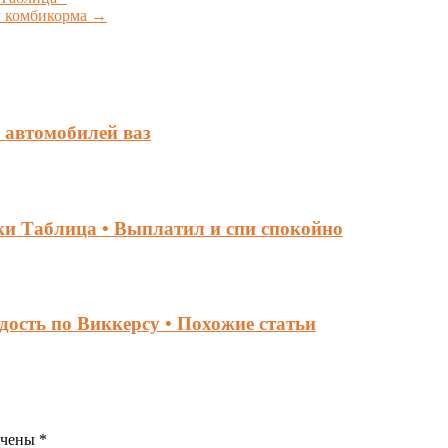
ы комбикорма
→
 автомобилей ваз
ки Таблица • Выплатил и спи спокойно
дость по Виккерсу • Похожие статьи
ечены
*