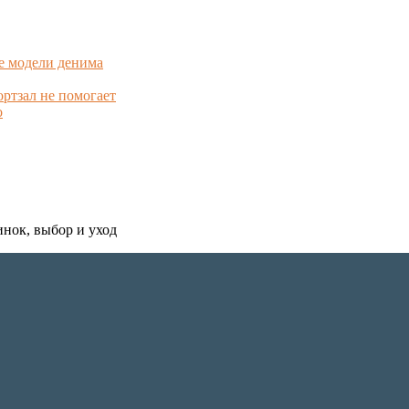
е модели денима
ортзал не помогает
о
инок, выбор и уход