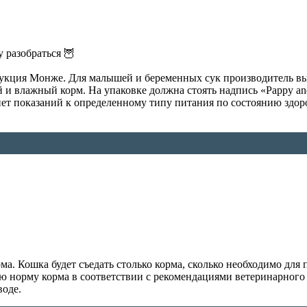
у разобраться 🦉
дукция Монже. Для малышей и беременных сук производитель вы
 и влажный корм. На упаковке должна стоять надпись «Pappy and
нет показаний к определенному типу питания по состоянию здо
а. Кошка будет съедать столько корма, сколько необходимо для
ю норму корма в соответствии с рекомендациями ветеринарного 
воде.