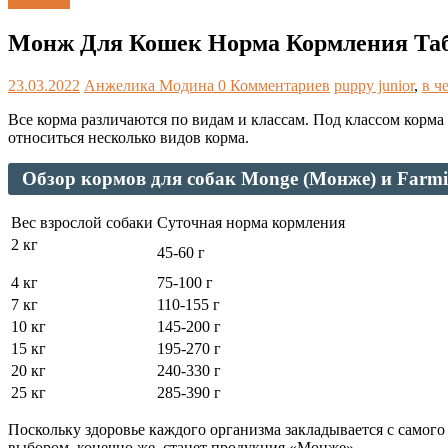
Таблицы
Монж Для Кошек Норма Кормления Табл
23.03.2022
Анжелика Модина
0 Комментариев
puppy junior
,
в ч
Все корма различаются по видам и классам. Под классом корма 
относиться несколько видов корма.
Обзор кормов для собак Monge (Монже) и Farmi
Вес взрослой собаки
Суточная норма кормления
2 кг
45-60 г
4 кг
75-100 г
7 кг
110-155 г
10 кг
145-200 г
15 кг
195-270 г
20 кг
240-330 г
25 кг
285-390 г
Поскольку здоровье каждого организма закладывается с самого
выбором, конечно же, станет продукция «Монже».