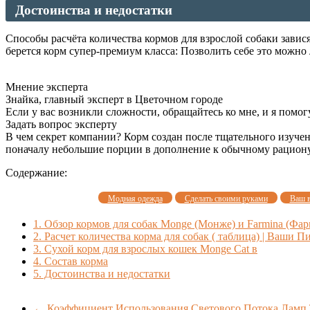
Достоинства и недостатки
Способы расчёта количества кормов для взрослой собаки завися
берется корм супер-премиум класса: Позволить себе это можно 
Мнение эксперта
Знайка, главный эксперт в Цветочном городе
Если у вас возникли сложности, обращайтесь ко мне, и я помог
Задать вопрос эксперту
В чем секрет компании? Корм создан после тщательного изуче
поначалу небольшие порции в дополнение к обычному рациону. 
Содержание:
Модная одежда
Сделать своими руками
Ваш 
1.
Обзор кормов для собак Monge (Монже) и Farmina (Фар
2.
Расчет количества корма для собак ( таблица) | Ваши 
3.
Сухой корм для взрослых кошек Monge Cat в
4.
Состав корма
5.
Достоинства и недостатки
←
Коэффициент Использования Светового Потока Ламп 