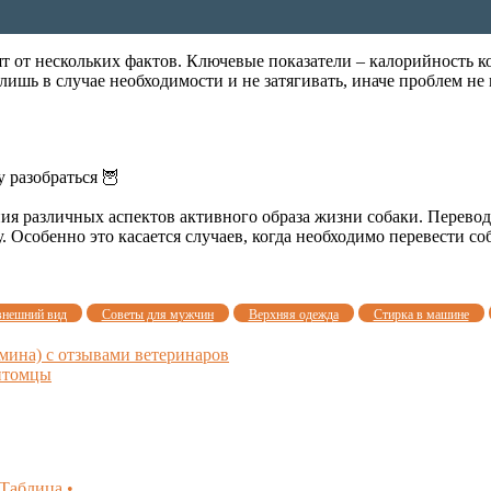
т от нескольких фактов. Ключевые показатели – калорийность ко
лишь в случае необходимости и не затягивать, иначе проблем не 
у разобраться 🦉
ния различных аспектов активного образа жизни собаки. Перевод
Особенно это касается случаев, когда необходимо перевести со
внешний вид
Советы для мужчин
Верхняя одежда
Стирка в машине
мина) с отзывами ветеринаров
Питомцы
Таблица •