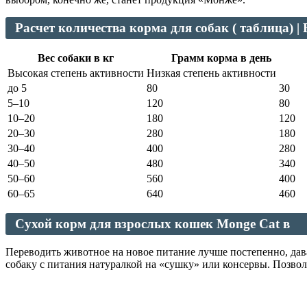
Расчет количества корма для собак ( таблица)
Вес собаки в кг
Грамм корма в день
Высокая степень активности
Низкая степень активности
до 5
80
30
5–10
120
80
10–20
180
120
20–30
280
180
30–40
400
280
40–50
480
340
50–60
560
400
60–65
640
460
Сухой корм для взрослых кошек Monge Cat в
Переводить животное на новое питание лучше постепенно, дав
собаку с питания натуралкой на «сушку» или консервы. Позволи