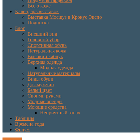
Предметы гардероба
Все о коже
Календарь выставок
Выставка Мосшуз в Крокус Экспо
Подписка
Блог
Внешний вид
Головной убор
Спортивная обувь
Натуральная кожа
Высокий каблук
Верхняя одежда
Модная одежда
Натуральные материалы
Виды обуви
Для мужчин
Белый цвет
Своими руками
Модные бренды
Моющие средства
Неприятный запах
Таблицы
Времена года
Форум