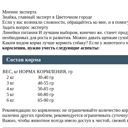
Мнение эксперта
Знайка, главный эксперт в Цветочном городе
Если у вас возникли сложности, обращайтесь ко мне, и я помог
Задать вопрос эксперту
Линейки питания И лучшим выбором, конечно же, станет про
необходимых для роста и развития. Можно давать щенкам сухой
Каким видом корма лучше кормить собаку? Если у животного 
кормления, нужно учесть следующие аспекты:
Состав корма
ВЕС, кг
НОРМА КОРМЛЕНИЯ, гр
2 кг
30-40 гр
3 кг
40-55 гр
4 кг
50-65 гр
5 кг
60-80 гр
6 кг
65-90 гр
Рекомендации по кормлению: не ограничивайте количество корм
наличии других проблем, рекомендуется ограничивать суточну
Важно, чтобы животное всегда имело доступ к чистой, свежей 