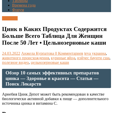
Таблицы
Времена года
Форум
Таблицы
Цинк в Каких Продуктах Содержится
Больше Всего Таблица Для Женщин
После 50 Лет • Цельнозерновые каши
24.03.2022
Анжела Курпатова
0 Комментариев
teva украина
,
животного происхождения
,
куриные яйца
,
нэйчес баунти сша
,
полезное видео
,
цельнозерновые каши
Обзор 10 самых эффективных препаратов
цинка — Здоровье и красота — Статьи —
Поиск Лекарств
Арнебия Цинк Депот может быть рекомендован в качестве
биологически активной добавки к пище — дополнительного
источника цинка и витамина С.