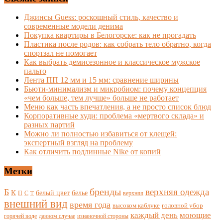
Джинсы Guess: роскошный стиль, качество и
современные модели денима
Покупка квартиры в Белогорске: как не прогадать
Пластика после родов: как собрать тело обратно, когда
спортзал не помогает
Как выбрать демисезонное и классическое мужское
пальто
Лента ПП 12 мм и 15 мм: сравнение ширины
Бьюти-минимализм и микробиом: почему концепция
«чем больше, тем лучше» больше не работает
Меню как часть впечатления, а не просто список блюд
Корпоративные худи: проблема «мертвого склада» и
разных партий
Можно ли полностью избавиться от клещей:
экспертный взгляд на проблему
Как отличить подлинные Nike от копий
Метки
бренды
верхняя одежда
Б
К
белый цвет
белье
П
С
верхняя
Т
внешний вид
время года
высоком каблуке
головной убор
каждый день
моющие
горячей воде
данном случае
изнаночной стороны