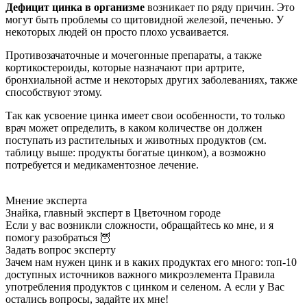
Дефицит цинка в организме
возникает по ряду причин. Это
могут быть проблемы со щитовидной железой, печенью. У
некоторых людей он просто плохо усваивается.
Противозачаточные и мочегонные препараты, а также
кортикостероиды, которые назначают при артрите,
бронхиальной астме и некоторых других заболеваниях, также
способствуют этому.
Так как усвоение цинка имеет свои особенности, то только
врач может определить, в каком количестве он должен
поступать из растительных и животных продуктов (см.
таблицу выше: продукты богатые цинком), а возможно
потребуется и медикаментозное лечение.
Мнение эксперта
Знайка, главный эксперт в Цветочном городе
Если у вас возникли сложности, обращайтесь ко мне, и я
помогу разобраться 🦉
Задать вопрос эксперту
Зачем нам нужен цинк и в каких продуктах его много: топ-10
доступных источников важного микроэлемента Правила
употребления продуктов с цинком и селеном. А если у Вас
остались вопросы, задайте их мне!