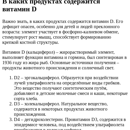
В каких продуктах содержится
витамин D
Важно знать, в каких продуктах содержится витамин D. Его
дефицит опасен, особенно для детей и людей преклонного
возраста: элемент участвует в фосфорно-калиевом обмене,
стимулирует рост мышц, способствует формированию
крепкой костной структуры.
Витамин D (кальциферол) – жирорастворимый элемент,
выполняет функции витамина и гормона, был синтезирован в
1936 году из жира рыб. Основные источники получения –
продукты животного происхождения и солнечный свет.
D2 – эргокальциферол. Образуется при воздействии
лучей ультрафиолета на определённые виды грибков.
Это вещество получают синтетическим путём,
добавляют в детские молочные смеси и каши, некоторые
сорта хлеба.
D3 – холекальциферол. Натуральное вещество,
содержится в некоторых продуктах животного
происхождения.
D4 – дегидрохолестерин. Провитамин D3, содержится в
эпидермисе человека, под воздействием ультрафиолета
преобразуется в холекальциферол.