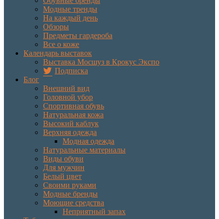
Обувные бренды
Модные тренды
На каждый день
Обзоры
Предметы гардероба
Все о коже
Календарь выставок
Выставка Мосшуз в Крокус Экспо
Подписка
Блог
Внешний вид
Головной убор
Спортивная обувь
Натуральная кожа
Высокий каблук
Верхняя одежда
Модная одежда
Натуральные материалы
Виды обуви
Для мужчин
Белый цвет
Своими руками
Модные бренды
Моющие средства
Неприятный запах