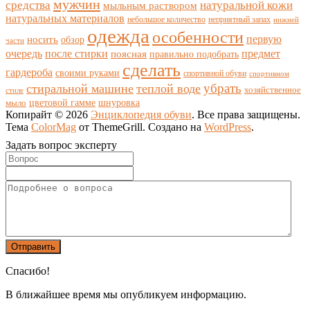
мужчин
средства
натуральной кожи
мыльным раствором
натуральных материалов
небольшое количество
неприятный запах
нижней
одежда
особенности
носить
первую
обзор
части
очередь
после стирки
поясная
предмет
правильно подобрать
сделать
гардероба
своими руками
спортивной обуви
спортивном
убрать
стиральной машине
теплой воде
хозяйственное
стиле
цветовой гамме
мыло
шнуровка
Копирайт © 2026
Энциклопедия обуви
. Все права защищены.
Тема
ColorMag
от ThemeGrill. Создано на
WordPress
.
Задать вопрос эксперту
Спасибо!
В ближайшее время мы опубликуем информацию.