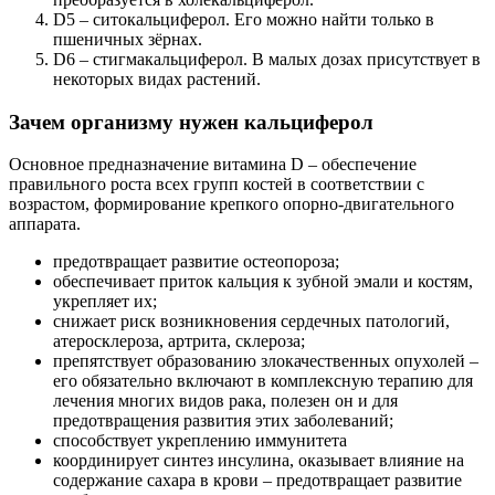
D5 – ситокальциферол. Его можно найти только в
пшеничных зёрнах.
D6 – стигмакальциферол. В малых дозах присутствует в
некоторых видах растений.
Зачем организму нужен кальциферол
Основное предназначение витамина D – обеспечение
правильного роста всех групп костей в соответствии с
возрастом, формирование крепкого опорно-двигательного
аппарата.
предотвращает развитие остеопороза;
обеспечивает приток кальция к зубной эмали и костям,
укрепляет их;
снижает риск возникновения сердечных патологий,
атеросклероза, артрита, склероза;
препятствует образованию злокачественных опухолей –
его обязательно включают в комплексную терапию для
лечения многих видов рака, полезен он и для
предотвращения развития этих заболеваний;
способствует укреплению иммунитета
координирует синтез инсулина, оказывает влияние на
содержание сахара в крови – предотвращает развитие