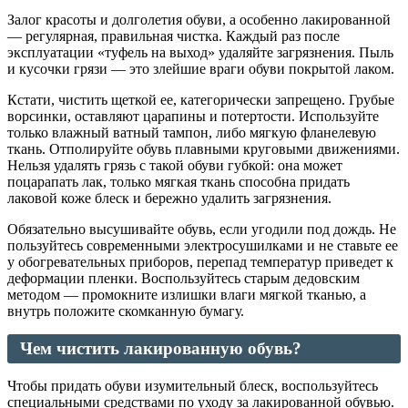
Залог красоты и долголетия обуви, а особенно лакированной
— регулярная, правильная чистка. Каждый раз после
эксплуатации «туфель на выход» удаляйте загрязнения. Пыль
и кусочки грязи — это злейшие враги обуви покрытой лаком.
Кстати, чистить щеткой ее, категорически запрещено. Грубые
ворсинки, оставляют царапины и потертости. Используйте
только влажный ватный тампон, либо мягкую фланелевую
ткань. Отполируйте обувь плавными круговыми движениями.
Нельзя удалять грязь с такой обуви губкой: она может
поцарапать лак, только мягкая ткань способна придать
лаковой коже блеск и бережно удалить загрязнения.
Обязательно высушивайте обувь, если угодили под дождь. Не
пользуйтесь современными электросушилками и не ставьте ее
у обогревательных приборов, перепад температур приведет к
деформации пленки. Воспользуйтесь старым дедовским
методом — промокните излишки влаги мягкой тканью, а
внутрь положите скомканную бумагу.
Чем чистить лакированную обувь?
Чтобы придать обуви изумительный блеск, воспользуйтесь
специальными средствами по уходу за лакированной обувью.