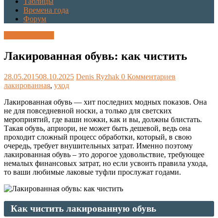
Таблицы
Времена года
Форум
Уход за обувью
Лакированная обувь: как чистить
28.05.2015
08.10.2025
Denis Ryzhak
0 Комментариев
лакированная
,
уход
Лакированная обувь — хит последних модных показов. Она
не для повседневной носки, а только для светских
мероприятий, где ваши ножки, как и вы, должны блистать.
Такая обувь, априори, не может быть дешевой, ведь она
проходит сложный процесс обработки, который, в свою
очередь, требует внушительных затрат. Именно поэтому
лакированная обувь – это дорогое удовольствие, требующее
немалых финансовых затрат, но если усвоить правила ухода,
то ваши любимые лаковые туфли прослужат годами.
Как чистить лакированную обувь