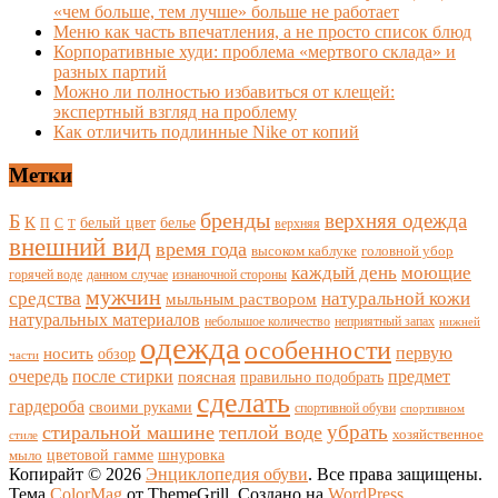
«чем больше, тем лучше» больше не работает
Меню как часть впечатления, а не просто список блюд
Корпоративные худи: проблема «мертвого склада» и
разных партий
Можно ли полностью избавиться от клещей:
экспертный взгляд на проблему
Как отличить подлинные Nike от копий
Метки
бренды
верхняя одежда
Б
К
белый цвет
белье
П
С
верхняя
Т
внешний вид
время года
высоком каблуке
головной убор
каждый день
моющие
горячей воде
данном случае
изнаночной стороны
мужчин
средства
натуральной кожи
мыльным раствором
натуральных материалов
небольшое количество
неприятный запах
нижней
одежда
особенности
носить
первую
обзор
части
очередь
после стирки
поясная
предмет
правильно подобрать
сделать
гардероба
своими руками
спортивной обуви
спортивном
убрать
стиральной машине
теплой воде
хозяйственное
стиле
цветовой гамме
мыло
шнуровка
Копирайт © 2026
Энциклопедия обуви
. Все права защищены.
Тема
ColorMag
от ThemeGrill. Создано на
WordPress
.