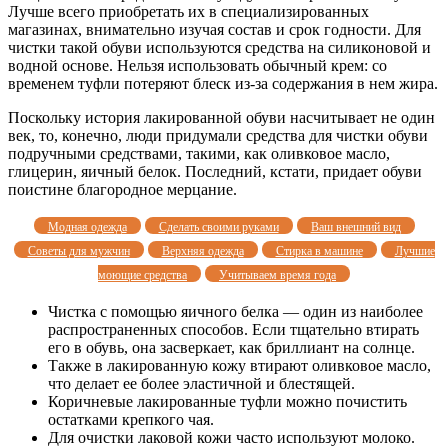
Лучше всего приобретать их в специализированных
магазинах, внимательно изучая состав и срок годности. Для
чистки такой обуви используются средства на силиконовой и
водной основе. Нельзя использовать обычный крем: со
временем туфли потеряют блеск из-за содержания в нем жира.
Поскольку история лакированной обуви насчитывает не один
век, то, конечно, люди придумали средства для чистки обуви
подручными средствами, такими, как оливковое масло,
глицерин, яичный белок. Последний, кстати, придает обуви
поистине благородное мерцание.
Модная одежда
Сделать своими руками
Ваш внешний вид
Советы для мужчин
Верхняя одежда
Стирка в машине
Лучшие
моющие средства
Учитываем время года
Чистка с помощью яичного белка — один из наиболее
распространенных способов. Если тщательно втирать
его в обувь, она засверкает, как бриллиант на солнце.
Также в лакированную кожу втирают оливковое масло,
что делает ее более эластичной и блестящей.
Коричневые лакированные туфли можно почистить
остатками крепкого чая.
Для очистки лаковой кожи часто используют молоко.