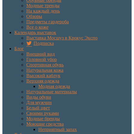
Обувные бренды
Модные тренды
На каждый день
Обзоры
Предметы гардероба
Все о коже
Календарь выставок
Выставка Мосшуз в Крокус Экспо
Подписка
Блог
Внешний вид
Головной убор
Спортивная обувь
Натуральная кожа
Высокий каблук
Верхняя одежда
Модная одежда
Натуральные материалы
Виды обуви
Для мужчин
Белый цвет
Своими руками
Модные бренды
Моющие средства
Неприятный запах