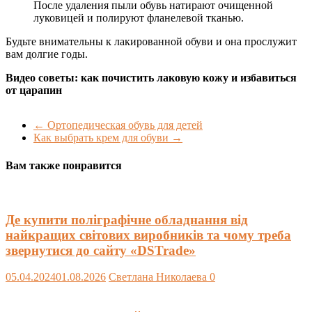
После удаления пыли обувь натирают очищенной
луковицей и полируют фланелевой тканью.
Будьте внимательны к лакированной обуви и она прослужит
вам долгие годы.
Видео советы: как почистить лаковую кожу и избавиться
от царапин
←
Ортопедическая обувь для детей
Как выбрать крем для обуви
→
Вам также понравится
Де купити поліграфічне обладнання від
найкращих світових виробників та чому треба
звернутися до сайту «DSTrade»
05.04.2024
01.08.2026
Светлана Николаева
0