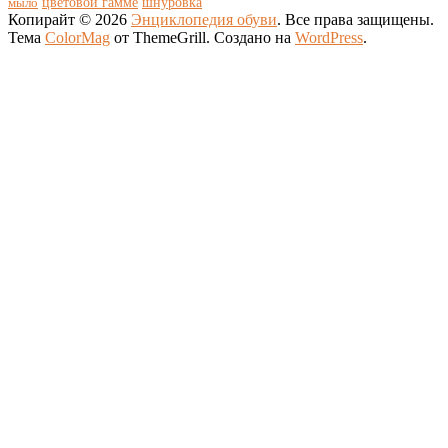
цветовой гамме
мыло
шнуровка
Копирайт © 2026
Энциклопедия обуви
. Все права защищены.
Тема
ColorMag
от ThemeGrill. Создано на
WordPress
.