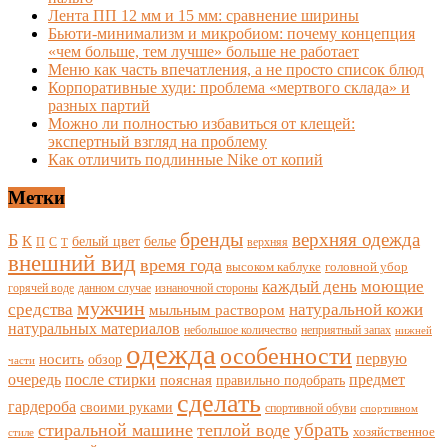
Лента ПП 12 мм и 15 мм: сравнение ширины
Бьюти-минимализм и микробиом: почему концепция
«чем больше, тем лучше» больше не работает
Меню как часть впечатления, а не просто список блюд
Корпоративные худи: проблема «мертвого склада» и
разных партий
Можно ли полностью избавиться от клещей:
экспертный взгляд на проблему
Как отличить подлинные Nike от копий
Метки
бренды
верхняя одежда
Б
К
белый цвет
белье
П
С
верхняя
Т
внешний вид
время года
высоком каблуке
головной убор
каждый день
моющие
горячей воде
данном случае
изнаночной стороны
мужчин
средства
натуральной кожи
мыльным раствором
натуральных материалов
небольшое количество
неприятный запах
нижней
одежда
особенности
носить
первую
обзор
части
очередь
после стирки
поясная
предмет
правильно подобрать
сделать
гардероба
своими руками
спортивной обуви
спортивном
убрать
стиральной машине
теплой воде
хозяйственное
стиле