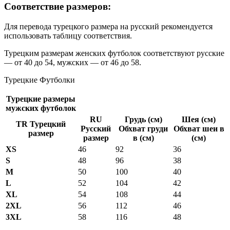
Соответствие размеров:
Для перевода турецкого размера на русский рекомендуется
использовать таблицу соответствия.
Турецким размерам женских футболок соответствуют русские
— от 40 до 54, мужских — от 46 до 58.
Турецкие Футболки
Турецкие размеры
мужских футболок
RU
Грудь (см)
Шея (см)
TR Турецкий
Русский
Обхват груди
Обхват шеи в
размер
размер
в (см)
(см)
XS
46
92
36
S
48
96
38
M
50
100
40
L
52
104
42
XL
54
108
44
2XL
56
112
46
3XL
58
116
48