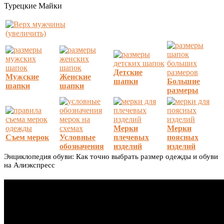
Турецкие Майки
(увеличить)
Детские
Мужские
Женские
шапки
Большие
шапки
шапки
размеры
Мерки
Мерки
Съем мерок
Условные
плечевых
поясных
обозначения
изделий
изделий
Энциклопедия обуви: Как точно выбрать размер одежды и обуви
на Алиэкспресс