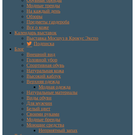
Обувные бренды
Модные тренды
На каждый день
Обзоры
Предметы гардероба
Все о коже
Календарь выставок
Выставка Мосшуз в Крокус Экспо
Подписка
Блог
Внешний вид
Головной убор
Спортивная обувь
Натуральная кожа
Высокий каблук
Верхняя одежда
Модная одежда
Натуральные материалы
Виды обуви
Для мужчин
Белый цвет
Своими руками
Модные бренды
Моющие средства
Неприятный запах