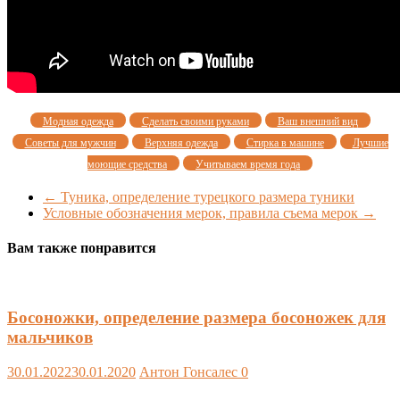
Модная одежда
Сделать своими руками
Ваш внешний вид
Советы для мужчин
Верхняя одежда
Стирка в машине
Лучшие
моющие средства
Учитываем время года
←
Туника, определение турецкого размера туники
Условные обозначения мерок, правила съема мерок
→
Вам также понравится
Босоножки, определение размера босоножек для
мальчиков
30.01.2022
30.01.2020
Антон Гонсалес
0