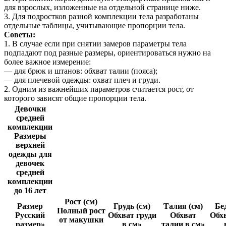
для взрослых, изложенные на отдельной странице ниже.
3. Для подростков разной комплекции тела разработаны
отдельные таблицы, учитывающие пропорции тела.
Советы:
1. В случае если при снятии замеров параметры тела
подпадают под разные размеры, ориентироваться нужно на
более важное измерение:
— для брюк и штанов: обхват талии (пояса);
— для плечевой одежды: охват плеч и груди.
2. Одним из важнейших параметров считается рост, от
которого зависят общие пропорции тела.
Девочки
средней
комплекции
Размеры
верхней
одежды для
девочек
средней
комплекции
до 16 лет
Рост (см)
Размер
Грудь (см)
Талия (см)
Бе
Полный рост
Русский
Обхват груди
Обхват
Обхв
от макушки
размер»
в см»
талии в см»