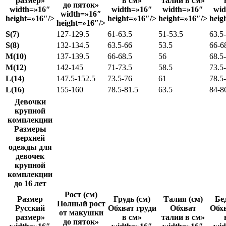
размер»
в см»
талии в см»
до пяток»
width=»16″
width=»16″
width=»16″
wid
width=»16″
height=»16″/>
height=»16″/>
height=»16″/>
heig
height=»16″/>
S(7)
127-129.5
61-63.5
51-53.5
63.5
S(8)
132-134.5
63.5-66
53.5
66-6
M(10)
137-139.5
66-68.5
56
68.5
M(12)
142-145
71-73.5
58.5
73.5
L(14)
147.5-152.5
73.5-76
61
78.5
L(16)
155-160
78.5-81.5
63.5
84-8
Девочки
крупной
комплекции
Размеры
верхней
одежды для
девочек
крупной
комплекции
до 16 лет
Рост (см)
Размер
Грудь (см)
Талия (см)
Бе
Полный рост
Русский
Обхват груди
Обхват
Обхв
от макушки
размер»
в см»
талии в см»
до пяток»