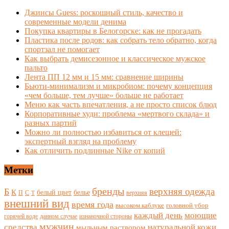
Джинсы Guess: роскошный стиль, качество и
современные модели денима
Покупка квартиры в Белогорске: как не прогадать
Пластика после родов: как собрать тело обратно, когда
спортзал не помогает
Как выбрать демисезонное и классическое мужское
пальто
Лента ПП 12 мм и 15 мм: сравнение ширины
Бьюти-минимализм и микробиом: почему концепция
«чем больше, тем лучше» больше не работает
Меню как часть впечатления, а не просто список блюд
Корпоративные худи: проблема «мертвого склада» и
разных партий
Можно ли полностью избавиться от клещей:
экспертный взгляд на проблему
Как отличить подлинные Nike от копий
Метки
бренды
верхняя одежда
Б
К
белый цвет
белье
П
С
верхняя
Т
внешний вид
время года
высоком каблуке
головной убор
каждый день
моющие
горячей воде
данном случае
изнаночной стороны
мужчин
средства
натуральной кожи
мыльным раствором