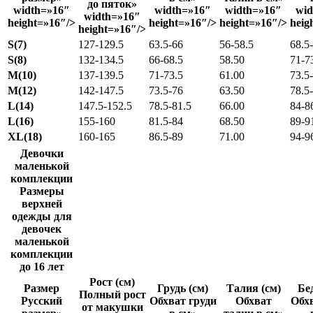
до пяток»
width=»16″
width=»16″
width=»16″
wid
width=»16″
height=»16″/>
height=»16″/>
height=»16″/>
heig
height=»16″/>
S(7)
127-129.5
63.5-66
56-58.5
68.5
S(8)
132-134.5
66-68.5
58.50
71-7
M(10)
137-139.5
71-73.5
61.00
73.5
M(12)
142-147.5
73.5-76
63.50
78.5
L(14)
147.5-152.5
78.5-81.5
66.00
84-8
L(16)
155-160
81.5-84
68.50
89-9
XL(18)
160-165
86.5-89
71.00
94-9
Девочки
маленькой
комплекции
Размеры
верхней
одежды для
девочек
маленькой
комплекции
до 16 лет
Рост (см)
Размер
Грудь (см)
Талия (см)
Бе
Полный рост
Русский
Обхват груди
Обхват
Обхв
от макушки