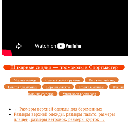
Шикарные скидки — промокоды в Спортмастер
Модная одежда
Сделать своими руками
Ваш внешний вид
Советы для мужчин
Верхняя одежда
Стирка в машине
Лучшие
моющие средства
Учитываем время года
←
Размеры верхней одежды для беременных
Размеры верхней одежды, размеры пальто, размеры
плащей, размеры ветровок, размеры курток
→