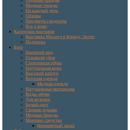
Обувные бренды
Модные тренды
На каждый день
Обзоры
Предметы гардероба
Все о коже
Календарь выставок
Выставка Мосшуз в Крокус Экспо
Подписка
Блог
Внешний вид
Головной убор
Спортивная обувь
Натуральная кожа
Высокий каблук
Верхняя одежда
Модная одежда
Натуральные материалы
Виды обуви
Для мужчин
Белый цвет
Своими руками
Модные бренды
Моющие средства
Неприятный запах