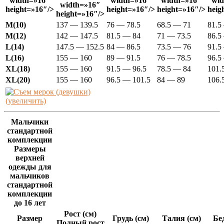
width=»16″
width=»16″
width=»16″
wid
width=»16″
height=»16″/>
height=»16″/>
height=»16″/>
heig
height=»16″/>
M(10)
137 — 139.5
76 — 78.5
68.5 — 71
81.5
M(12)
142 — 147.5
81.5 — 84
71 — 73.5
86.5
L(14)
147.5 — 152.5
84 — 86.5
73.5 — 76
91.5
L(16)
155 — 160
89 — 91.5
76 — 78.5
96.5
XL(18)
155 — 160
91.5 — 96.5
78.5 — 84
101.
XL(20)
155 — 160
96.5 — 101.5
84 — 89
106.
(увеличить)
Мальчики
стандартной
комплекции
Размеры
верхней
одежды для
мальчиков
стандартной
комплекции
до 16 лет
Рост (см)
Размер
Грудь (см)
Талия (см)
Бе
Полный рост