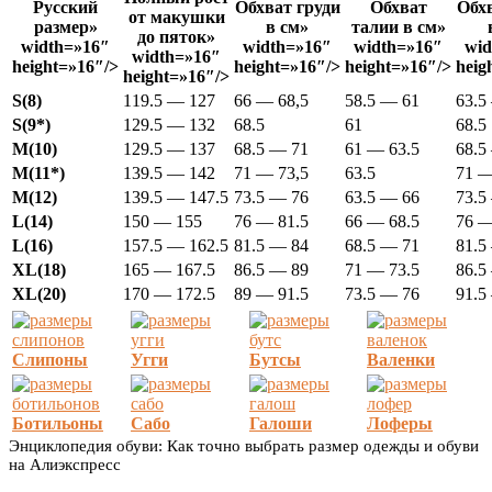
Русский
Обхват груди
Обхват
Обхв
от макушки
размер»
в см»
талии в см»
до пяток»
width=»16″
width=»16″
width=»16″
wid
width=»16″
height=»16″/>
height=»16″/>
height=»16″/>
heig
height=»16″/>
S(8)
119.5 — 127
66 — 68,5
58.5 — 61
63.5
S(9*)
129.5 — 132
68.5
61
68.5
M(10)
129.5 — 137
68.5 — 71
61 — 63.5
68.5
M(11*)
139.5 — 142
71 — 73,5
63.5
71 —
M(12)
139.5 — 147.5
73.5 — 76
63.5 — 66
73.5
L(14)
150 — 155
76 — 81.5
66 — 68.5
76 —
L(16)
157.5 — 162.5
81.5 — 84
68.5 — 71
81.5
XL(18)
165 — 167.5
86.5 — 89
71 — 73.5
86.5
XL(20)
170 — 172.5
89 — 91.5
73.5 — 76
91.5
Слипоны
Угги
Бутсы
Валенки
Ботильоны
Сабо
Галоши
Лоферы
Энциклопедия обуви: Как точно выбрать размер одежды и обуви
на Алиэкспресс