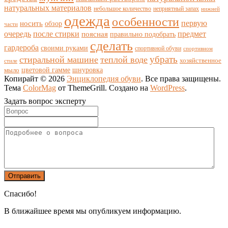
натуральных материалов
небольшое количество
неприятный запах
нижней
одежда
особенности
носить
первую
обзор
части
очередь
после стирки
поясная
предмет
правильно подобрать
сделать
гардероба
своими руками
спортивной обуви
спортивном
убрать
стиральной машине
теплой воде
хозяйственное
стиле
цветовой гамме
мыло
шнуровка
Копирайт © 2026
Энциклопедия обуви
. Все права защищены.
Тема
ColorMag
от ThemeGrill. Создано на
WordPress
.
Задать вопрос эксперту
Спасибо!
В ближайшее время мы опубликуем информацию.