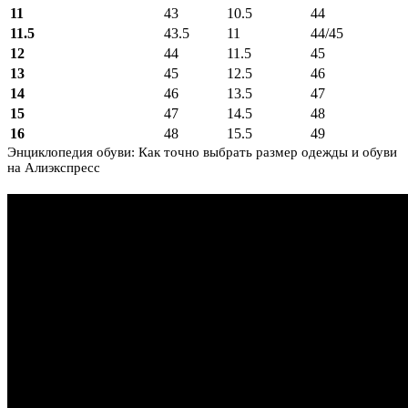
11
43
10.5
44
11.5
43.5
11
44/45
12
44
11.5
45
13
45
12.5
46
14
46
13.5
47
15
47
14.5
48
16
48
15.5
49
Энциклопедия обуви: Как точно выбрать размер одежды и обуви
на Алиэкспресс