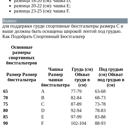
разница 18-20 (см): чашка D;
разница 20-22 (см): чашка Е;
разница 23-25 (см): чашка F.
Важно:
для поддержки груди спортивные бюстгальтеры размера С и
выше должны быть оснащены широкой лентой под грудью.
Как Подобрать Спортивный Бюстгальтер
Основные
размеры
спортивных
бюстгальтеров
Чашка
Грудь (см)
Под грудью
Размер Размер
Размер
Обхват
(см) Обхват
бюстгальтера
чашки
груди в
под грудью в
бюстгальтера
(см)
(см)
65
A
77-79
63-68
70
B
82-84
68-73
75
C
87-89
73-78
80
D
92-94
78-83
85
E
97-99
83-88
90
F
102-104
88-93