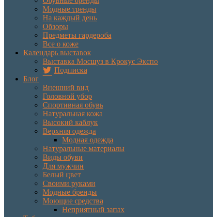
Обувные бренды
Модные тренды
На каждый день
Обзоры
Предметы гардероба
Все о коже
Календарь выставок
Выставка Мосшуз в Крокус Экспо
Подписка
Блог
Внешний вид
Головной убор
Спортивная обувь
Натуральная кожа
Высокий каблук
Верхняя одежда
Модная одежда
Натуральные материалы
Виды обуви
Для мужчин
Белый цвет
Своими руками
Модные бренды
Моющие средства
Неприятный запах