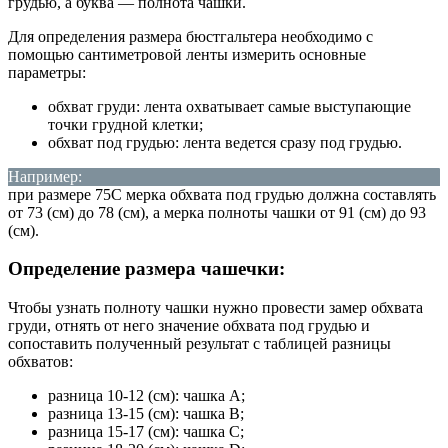
грудью, а буква — полнота чашки.
Для определения размера бюстгальтера необходимо с
помощью сантиметровой ленты измерить основные
параметры:
обхват груди: лента охватывает самые выступающие
точки грудной клетки;
обхват под грудью: лента ведется сразу под грудью.
Например:
при размере 75С мерка обхвата под грудью должна составлять
от 73 (см) до 78 (см), а мерка полноты чашки от 91 (см) до 93
(см).
Определение размера чашечки:
Чтобы узнать полноту чашки нужно провести замер обхвата
груди, отнять от него значение обхвата под грудью и
сопоставить полученный результат с таблицей разницы
обхватов:
разница 10-12 (см): чашка A;
разница 13-15 (см): чашка В;
разница 15-17 (см): чашка С;