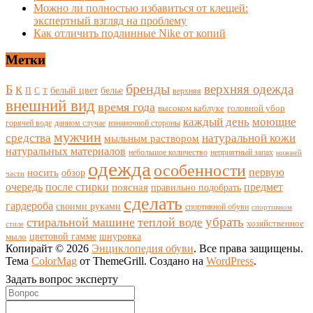
Можно ли полностью избавиться от клещей:
экспертный взгляд на проблему
Как отличить подлинные Nike от копий
Метки
бренды
верхняя одежда
Б
К
белый цвет
белье
П
С
верхняя
Т
внешний вид
время года
высоком каблуке
головной убор
каждый день
моющие
горячей воде
данном случае
изнаночной стороны
мужчин
средства
натуральной кожи
мыльным раствором
натуральных материалов
небольшое количество
неприятный запах
нижней
одежда
особенности
носить
первую
обзор
части
очередь
после стирки
поясная
предмет
правильно подобрать
сделать
гардероба
своими руками
спортивной обуви
спортивном
убрать
стиральной машине
теплой воде
хозяйственное
стиле
цветовой гамме
мыло
шнуровка
Копирайт © 2026
Энциклопедия обуви
. Все права защищены.
Тема
ColorMag
от ThemeGrill. Создано на
WordPress
.
Задать вопрос эксперту