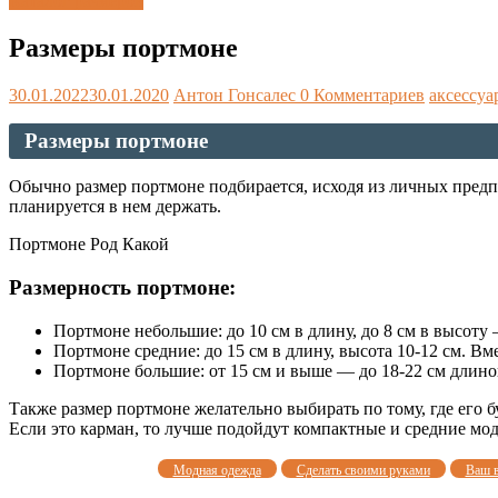
Каталог размеров
Размеры портмоне
30.01.2022
30.01.2020
Антон Гонсалес
0 Комментариев
аксессуа
Размеры портмоне
Обычно размер портмоне подбирается, исходя из личных предпоч
планируется в нем держать.
Портмоне Род Какой
Размерность портмоне:
Портмоне небольшие: до 10 см в длину, до 8 см в высот
Портмоне средние: до 15 см в длину, высота 10-12 см. Вм
Портмоне большие: от 15 см и выше — до 18-22 см длин
Также размер портмоне желательно выбирать по тому, где его б
Если это карман, то лучше подойдут компактные и средние мод
Модная одежда
Сделать своими руками
Ваш 