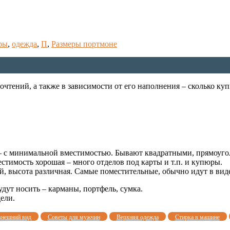
ры
,
одежда
,
П
,
Размеры портмоне
тений, а также в зависимости от его наполнения – сколько купю
у – с минимальной вместимостью. Бывают квадратными, прямоуг
естимость хорошая – много отделов под карты и т.п. и купюры.
ой, высота различная. Самые поместительные, обычно идут в ви
удут носить – карманы, портфель, сумка.
ели.
внешний вид
Советы для мужчин
Верхняя одежда
Стирка в машине