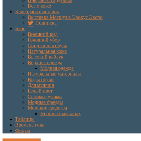
Предметы гардероба
Все о коже
Календарь выставок
Выставка Мосшуз в Крокус Экспо
Подписка
Блог
Внешний вид
Головной убор
Спортивная обувь
Натуральная кожа
Высокий каблук
Верхняя одежда
Модная одежда
Натуральные материалы
Виды обуви
Для мужчин
Белый цвет
Своими руками
Модные бренды
Моющие средства
Неприятный запах
Таблицы
Времена года
Форум