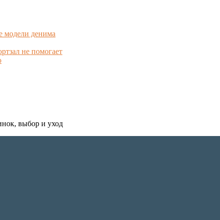
е модели денима
ортзал не помогает
о
инок, выбор и уход