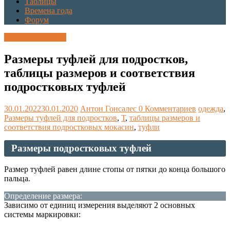
Таблицы
Времена года
Форум
Каталог размеров
Размеры туфлей для подростков,
таблицы размеров и соответствия
подростковых туфлей
30.01.2022
30.01.2020
Антон Гонсалес
0 Комментариев
одежда
,
Размеры туфлей для подростков
,
Т
,
таблицы размеров и
соответствия подростковых мокасин
,
туфли
Размеры подростковых туфлей
Размер туфлей равен длине стопы от пятки до конца большого
пальца.
Определение размера:
Зависимо от единиц измерения выделяют 2 основных
системы маркировки: