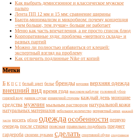
Как выбрать демисезонное и классическое мужское
пальто
Лента ПП 12 мм и 15 мм: сравнение ширины
Бьюти-минимализм и микробиом: почему концепция
«чем больше, тем лучше» больше не работает
Меню как часть впечатления, а не просто список блюд
Корпоративные худи: проблема «мертвого склада» и
разных партий
Можно ли полностью избавиться от клещей:
экспертный взгляд на проблему
Как отличить подлинные Nike от копий
Метки
бренды
верхняя одежда
Б
К
белый цвет
белье
П
С
верхняя
Т
внешний вид
время года
высоком каблуке
головной убор
каждый день
моющие
горячей воде
данном случае
изнаночной стороны
мужчин
средства
натуральной кожи
мыльным раствором
натуральных материалов
небольшое количество
неприятный запах
нижней
одежда
особенности
носить
первую
обзор
части
очередь
после стирки
поясная
предмет
правильно подобрать
сделать
гардероба
своими руками
спортивной обуви
спортивном