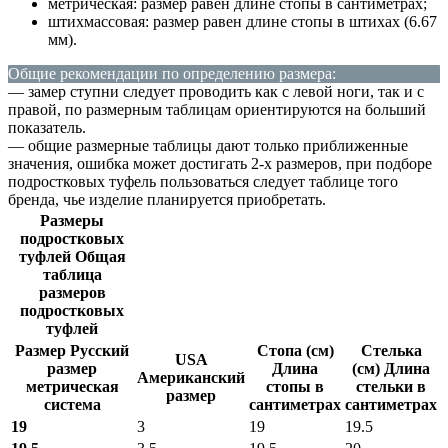
метрическая: размер равен длине стопы в сантиметрах;
штихмассовая: размер равен длине стопы в штихах (6.67
мм).
Общие рекомендации по определению размера:
— замер ступни следует проводить как с левой ноги, так и с
правой, по размерным таблицам ориентируются на больший
показатель.
— общие размерные таблицы дают только приближенные
значения, ошибка может достигать 2-х размеров, при подборе
подростковых туфель пользоваться следует таблице того
бренда, чье изделие планируется приобретать.
Размеры
подростковых
туфлей Общая
таблица
размеров
подростковых
туфлей
Размер Русский
Стопа (см)
Стелька
USA
размер
Длина
(см) Длина
Американский
метрическая
стопы в
стельки в
размер
система
сантиметрах
сантиметрах
19
3
19
19.5