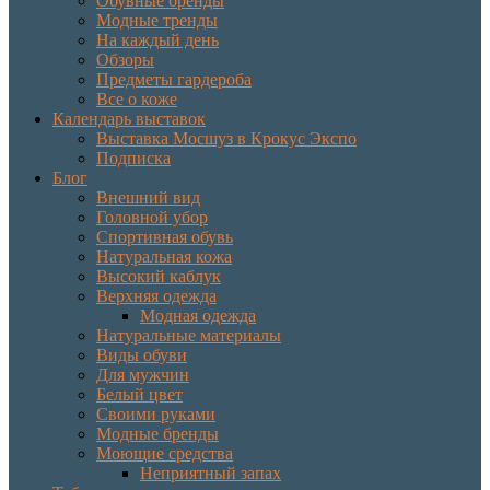
Обувные бренды
Модные тренды
На каждый день
Обзоры
Предметы гардероба
Все о коже
Календарь выставок
Выставка Мосшуз в Крокус Экспо
Подписка
Блог
Внешний вид
Головной убор
Спортивная обувь
Натуральная кожа
Высокий каблук
Верхняя одежда
Модная одежда
Натуральные материалы
Виды обуви
Для мужчин
Белый цвет
Своими руками
Модные бренды
Моющие средства
Неприятный запах