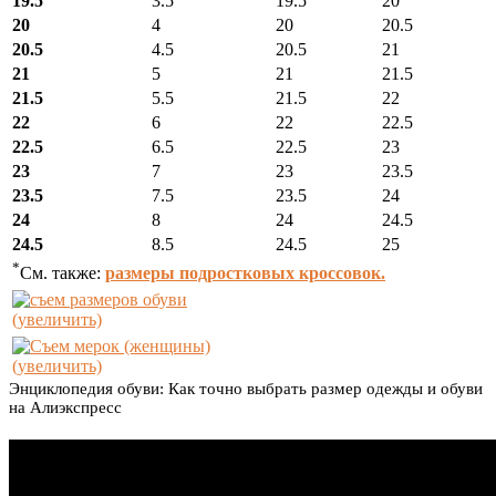
19.5
3.5
19.5
20
20
4
20
20.5
20.5
4.5
20.5
21
21
5
21
21.5
21.5
5.5
21.5
22
22
6
22
22.5
22.5
6.5
22.5
23
23
7
23
23.5
23.5
7.5
23.5
24
24
8
24
24.5
24.5
8.5
24.5
25
*
См. также:
размеры подростковых кроссовок.
(увеличить)
(увеличить)
Энциклопедия обуви: Как точно выбрать размер одежды и обуви
на Алиэкспресс