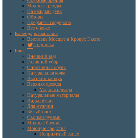
Обувные бренды
Модные тренды
На каждый день
Обзоры
Предметы гардероба
Все о коже
Календарь выставок
Выставка Мосшуз в Крокус Экспо
Подписка
Блог
Внешний вид
Головной убор
Спортивная обувь
Натуральная кожа
Высокий каблук
Верхняя одежда
Модная одежда
Натуральные материалы
Виды обуви
Для мужчин
Белый цвет
Своими руками
Модные бренды
Моющие средства
Неприятный запах