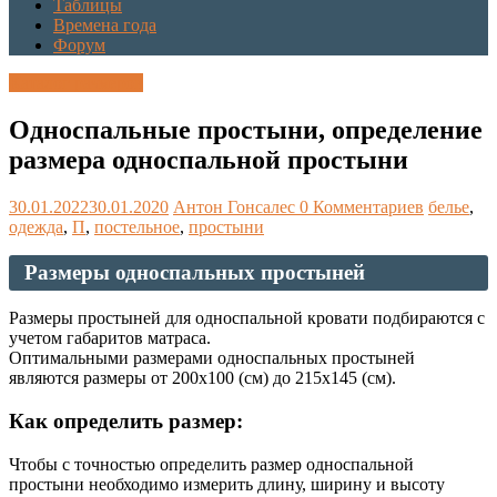
Таблицы
Времена года
Форум
Каталог размеров
Односпальные простыни, определение
размера односпальной простыни
30.01.2022
30.01.2020
Антон Гонсалес
0 Комментариев
белье
,
одежда
,
П
,
постельное
,
простыни
Размеры односпальных простыней
Размеры простыней для односпальной кровати подбираются с
учетом габаритов матраса.
Оптимальными размерами односпальных простыней
являются размеры от 200х100 (см) до 215х145 (см).
Как определить размер:
Чтобы с точностью определить размер односпальной
простыни необходимо измерить длину, ширину и высоту