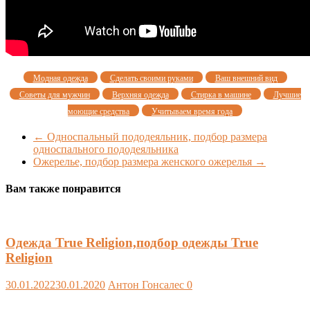
Модная одежда
Сделать своими руками
Ваш внешний вид
Советы для мужчин
Верхняя одежда
Стирка в машине
Лучшие
моющие средства
Учитываем время года
←
Односпальный пододеяльник, подбор размера
односпального пододеяльника
Ожерелье, подбор размера женского ожерелья
→
Вам также понравится
Одежда True Religion,подбор одежды True
Religion
30.01.2022
30.01.2020
Антон Гонсалес
0