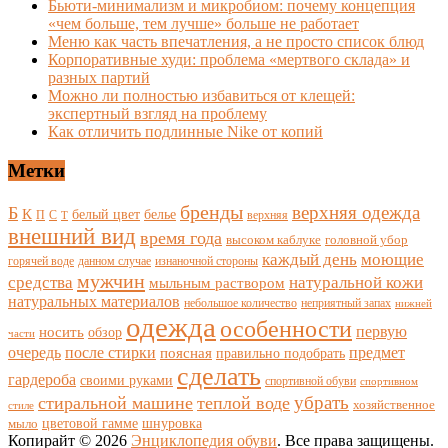
Бьюти-минимализм и микробиом: почему концепция
«чем больше, тем лучше» больше не работает
Меню как часть впечатления, а не просто список блюд
Корпоративные худи: проблема «мертвого склада» и
разных партий
Можно ли полностью избавиться от клещей:
экспертный взгляд на проблему
Как отличить подлинные Nike от копий
Метки
бренды
верхняя одежда
Б
К
белый цвет
белье
П
С
верхняя
Т
внешний вид
время года
высоком каблуке
головной убор
каждый день
моющие
горячей воде
данном случае
изнаночной стороны
мужчин
средства
натуральной кожи
мыльным раствором
натуральных материалов
небольшое количество
неприятный запах
нижней
одежда
особенности
носить
первую
обзор
части
очередь
после стирки
поясная
предмет
правильно подобрать
сделать
гардероба
своими руками
спортивной обуви
спортивном
убрать
стиральной машине
теплой воде
хозяйственное
стиле
цветовой гамме
мыло
шнуровка
Копирайт © 2026
Энциклопедия обуви
. Все права защищены.