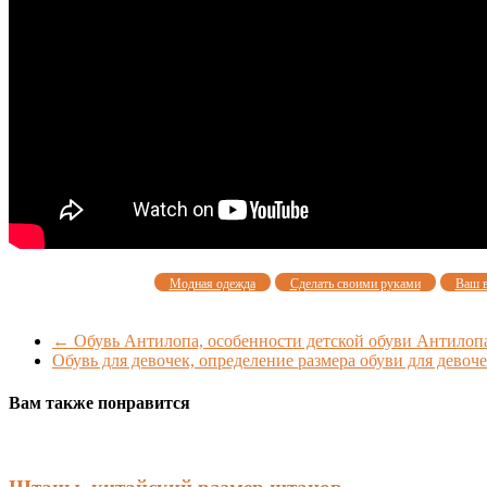
Модная одежда
Сделать своими руками
Ваш 
←
Обувь Антилопа, особенности детской обуви Антилоп
Обувь для девочек, определение размера обуви для девоч
Вам также понравится