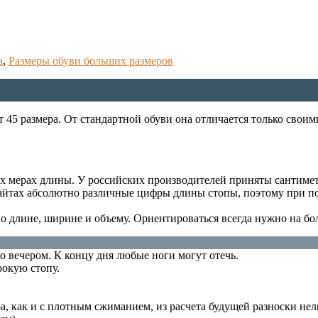
а
,
Размеры обуви больших размеров
 45 размера. От стандартной обуви она отличается только своим
ных мерах длины. У российских производителей приняты сантиме
 сайтах абсолютно различные цифры длины стопы, поэтому при 
по длине, ширине и объему. Ориентироваться всегда нужно на бо
о вечером. К концу дня любые ноги могут отечь.
рокую стопу.
ра, как и с плотным сжиманием, из расчета будущей разноски нел