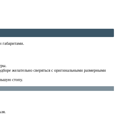
и габаритами.
тры.
подборе желательно сверяться с оригинальными размерными
льшую стопу.
ьзя.