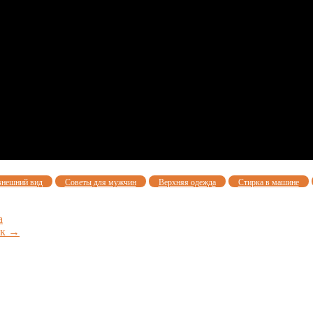
внешний вид
Советы для мужчин
Верхняя одежда
Стирка в машине
а
ек
→