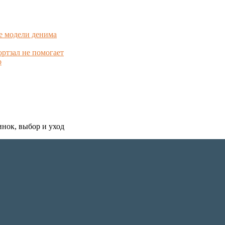
е модели денима
ортзал не помогает
о
инок, выбор и уход