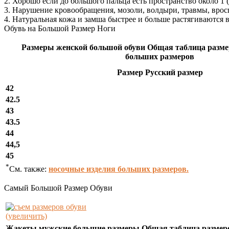
2. Хорошо если до большого пальца есть пространство около 1 (
3. Нарушение кровообращения, мозоли, волдыри, травмы, врос
4. Натуральная кожа и замша быстрее и больше растягиваются в
Обувь на Большой Размер Ноги
Размеры женской большой обуви Общая таблица разме
больших размеров
Размер Русский размер
42
42.5
43
43.5
44
44,5
45
*
См. также:
носочные изделия больших размеров.
Самый Большой Размер Обуви
(увеличить)
Жакеты мужские большие размеры Общая таблица размер