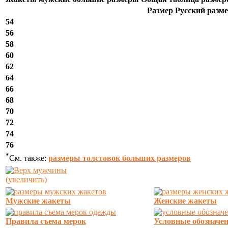
Размер Русский разм
54
56
58
60
62
64
66
68
70
72
74
76
*
См. также:
размеры толстовок больших размеров
(увеличить)
Мужские жакеты
Женские жакеты
Правила съема мерок
Условные обозначе