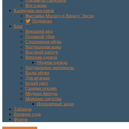
Предметы гардероба
Все о коже
Календарь выставок
Выставка Мосшуз в Крокус Экспо
Подписка
Блог
Внешний вид
Головной убор
Спортивная обувь
Натуральная кожа
Высокий каблук
Верхняя одежда
Модная одежда
Натуральные материалы
Виды обуви
Для мужчин
Белый цвет
Своими руками
Модные бренды
Моющие средства
Неприятный запах
Таблицы
Времена года
Форум