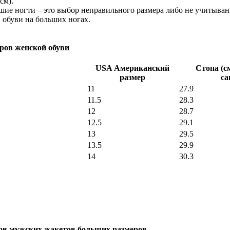
см).
шие ногти – это выбор неправильного размера либо не учитыван
 обуви на больших ногах.
ров женской обуви
USA Американский
Стопа (с
размер
са
11
27.9
11.5
28.3
12
28.7
12.5
29.1
13
29.5
13.5
29.9
14
30.3
ов мужских жакетов больших размеров