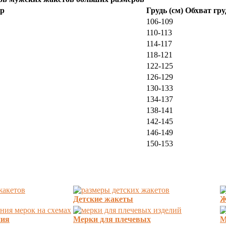
ер
Грудь (см) Обхват гр
106-109
110-113
114-117
118-121
122-125
126-129
130-133
134-137
138-141
142-145
146-149
150-153
Детские жакеты
Ж
ния
Мерки для плечевых
М