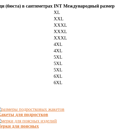
уди (бюста) в сантиметрах
INT Международный размер
XL
XXL
XXXL
XXXL
XXXL
4XL
4XL
5XL
5XL
5XL
6XL
6XL
акеты для подростков
ерки для поясных