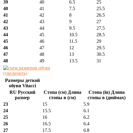
39
40
6.5
25
40
41
7.5
25.5
41
42
8
26.5
42
43
9
27
43
44
9.5
27.5
44
45
10.5
28.5
45
46
11.5
29
46
47
12
29.5
47
48
13
30.5
48
49
13.5
31
(увеличить)
Размеры деткой
обуви Vitacci
RU Русский
Стопа (см) Длина
Стопа (in) Длина
размер
стопы в (см)
стопы в (дюймах)
23
15
5.9
24
15.5
6.1
25
16
6.2
26
16.5
6.4
27
17.5
6.8