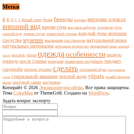
Метки
бренды
верхняя одежда
Б
К
белый цвет
белье
П
С
верхняя
Т
внешний вид
время года
высоком каблуке
головной убор
каждый день
моющие
горячей воде
данном случае
изнаночной стороны
мужчин
средства
натуральной кожи
мыльным раствором
натуральных материалов
небольшое количество
неприятный запах
нижней
одежда
особенности
носить
первую
обзор
части
очередь
после стирки
поясная
предмет
правильно подобрать
сделать
гардероба
своими руками
спортивной обуви
спортивном
убрать
стиральной машине
теплой воде
хозяйственное
стиле
цветовой гамме
мыло
шнуровка
Копирайт © 2026
Энциклопедия обуви
. Все права защищены.
Тема
ColorMag
от ThemeGrill. Создано на
WordPress
.
Задать вопрос эксперту