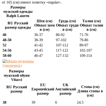
от 165 (см) имеют пометку «regular».
Размеры
мужской одежды
Ralph Lauren
Шея (см)
Грудь (см)
Талия (см)
RU Русский
Обхват шеи
Обхват груди
Обхват талии
размер одежды
в (см)
в (см)
в (см)
46
36-37
86-92
71-76
48-50
38-39
97-102
79-86
52
41-42
107-112
89-97
54-56
43-45
117-122
102-107
58-60
46-47
127-132
109-114
(увеличить)
Размеры
мужской обуви
Vitacci
EU
UK
Стопа (см)
RU Русский
Европейский
Английский
Длина стопы в
размер
размер
размер
(см)
38
39
6
24.5