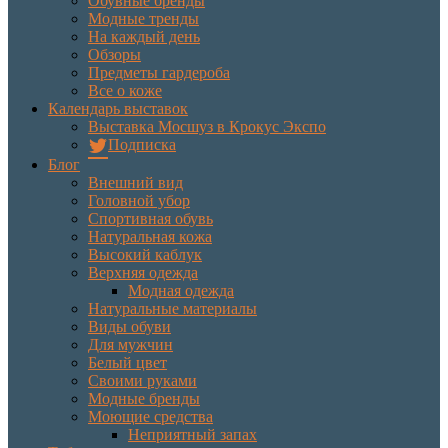
Обувные бренды
Модные тренды
На каждый день
Обзоры
Предметы гардероба
Все о коже
Календарь выставок
Выставка Мосшуз в Крокус Экспо
Подписка
Блог
Внешний вид
Головной убор
Спортивная обувь
Натуральная кожа
Высокий каблук
Верхняя одежда
Модная одежда
Натуральные материалы
Виды обуви
Для мужчин
Белый цвет
Своими руками
Модные бренды
Моющие средства
Неприятный запах