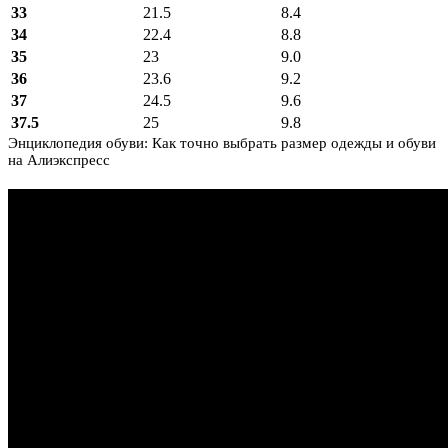
33
21.5
8.4
34
22.4
8.8
35
23
9.0
36
23.6
9.2
37
24.5
9.6
37.5
25
9.8
Энциклопедия обуви: Как точно выбрать размер одежды и обуви
на Алиэкспресс