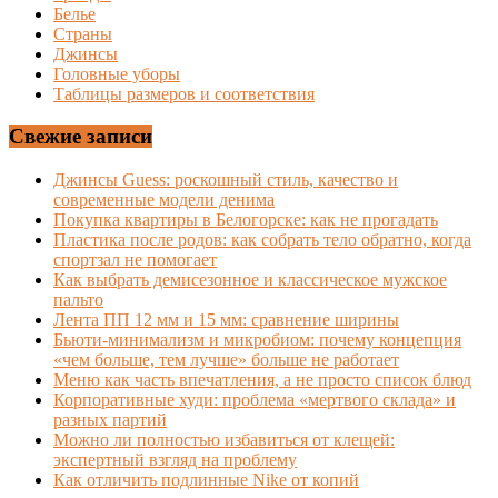
Белье
Страны
Джинсы
Головные уборы
Таблицы размеров и соответствия
Свежие записи
Джинсы Guess: роскошный стиль, качество и
современные модели денима
Покупка квартиры в Белогорске: как не прогадать
Пластика после родов: как собрать тело обратно, когда
спортзал не помогает
Как выбрать демисезонное и классическое мужское
пальто
Лента ПП 12 мм и 15 мм: сравнение ширины
Бьюти-минимализм и микробиом: почему концепция
«чем больше, тем лучше» больше не работает
Меню как часть впечатления, а не просто список блюд
Корпоративные худи: проблема «мертвого склада» и
разных партий
Можно ли полностью избавиться от клещей:
экспертный взгляд на проблему
Как отличить подлинные Nike от копий