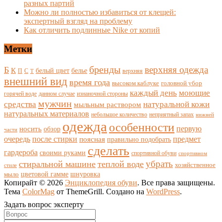
разных партий
Можно ли полностью избавиться от клещей:
экспертный взгляд на проблему
Как отличить подлинные Nike от копий
Метки
бренды
верхняя одежда
Б
К
белый цвет
белье
П
С
верхняя
Т
внешний вид
время года
высоком каблуке
головной убор
каждый день
моющие
горячей воде
данном случае
изнаночной стороны
мужчин
средства
натуральной кожи
мыльным раствором
натуральных материалов
небольшое количество
неприятный запах
нижней
одежда
особенности
носить
первую
обзор
части
очередь
после стирки
поясная
предмет
правильно подобрать
сделать
гардероба
своими руками
спортивной обуви
спортивном
убрать
стиральной машине
теплой воде
хозяйственное
стиле
цветовой гамме
мыло
шнуровка
Копирайт © 2026
Энциклопедия обуви
. Все права защищены.
Тема
ColorMag
от ThemeGrill. Создано на
WordPress
.
Задать вопрос эксперту