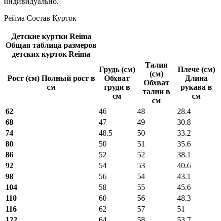
индивидуально.
Рейма Состав Курток
Детские куртки Reima
Общая таблица размеров
детских курток Reima
Талия
Грудь (см)
Плече (см)
(см)
Рост (см) Полный рост в
Обхват
Длина
Обхват
см
груди в
рукава в
талии в
см
см
см
62
46
48
28.4
68
47
49
30.8
74
48.5
50
33.2
80
50
51
35.6
86
52
52
38.1
92
54
53
40.6
98
56
54
43.1
104
58
55
45.6
110
60
56
48.3
116
62
57
51
122
64
58
53.7