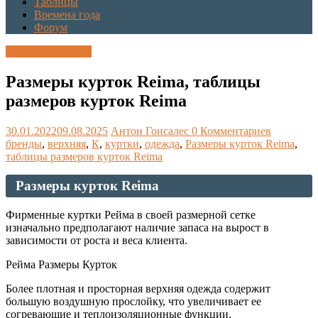
Таблицы
Времена года
Форум
Каталог размеров
Размеры курток Reima, таблицы
размеров курток Reima
30.01.2022
09.08.2025
Антон Гонсалес
0 Комментариев
бренды
,
верхняя
,
К
,
куртки
,
одежда
,
Размеры курток Reima
,
таблицы размеров курток Reima
Размеры курток Reima
Фирменные куртки Рейма в своей размерной сетке
изначально предполагают наличие запаса на вырост в
зависимости от роста и веса клиента.
Рейма Размеры Курток
Более плотная и просторная верхняя одежда содержит
большую воздушную прослойку, что увеличивает ее
согревающие и теплоизоляционные функции.