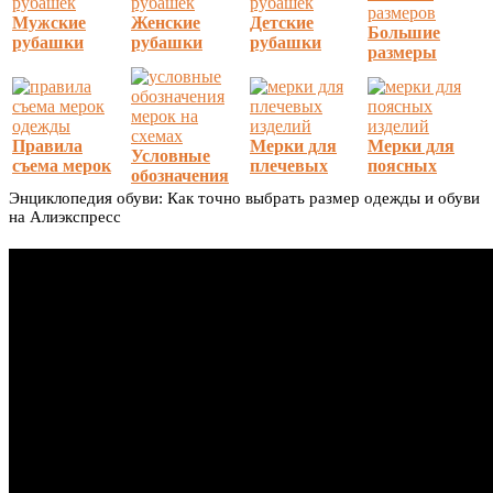
Мужские
Женские
Детские
Большие
рубашки
рубашки
рубашки
размеры
Правила
Мерки для
Мерки для
Условные
съема мерок
плечевых
поясных
обозначения
Энциклопедия обуви: Как точно выбрать размер одежды и обуви
на Алиэкспресс