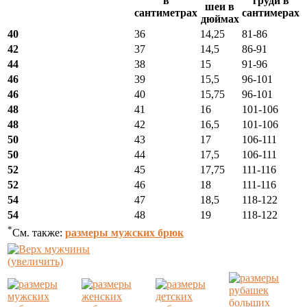
в
груди в
шеи в
сантиметрах
сантимерах
дюймах
40
36
14,25
81-86
42
37
14,5
86-91
44
38
15
91-96
46
39
15,5
96-101
46
40
15,75
96-101
48
41
16
101-106
48
42
16,5
101-106
50
43
17
106-111
50
44
17,5
106-111
52
45
17,75
111-116
52
46
18
111-116
54
47
18,5
118-122
54
48
19
118-122
*
См. также:
размеры мужских брюк
(увеличить)