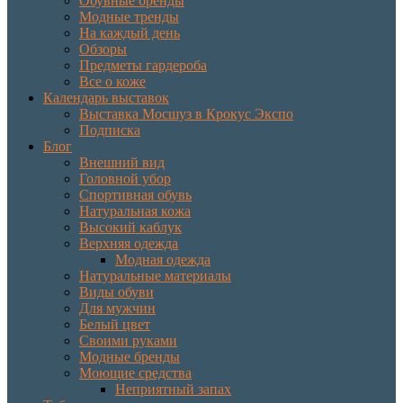
Обувные бренды
Модные тренды
На каждый день
Обзоры
Предметы гардероба
Все о коже
Календарь выставок
Выставка Мосшуз в Крокус Экспо
Подписка
Блог
Внешний вид
Головной убор
Спортивная обувь
Натуральная кожа
Высокий каблук
Верхняя одежда
Модная одежда
Натуральные материалы
Виды обуви
Для мужчин
Белый цвет
Своими руками
Модные бренды
Моющие средства
Неприятный запах