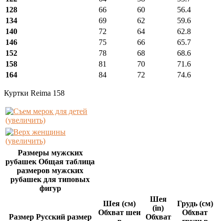
128
66
60
56.4
134
69
62
59.6
140
72
64
62.8
146
75
66
65.7
152
78
68
68.6
158
81
70
71.6
164
84
72
74.6
Куртки Reima 158
(увеличить)
(увеличить)
Размеры мужских
рубашек Общая таблица
размеров мужских
рубашек для типовых
фигур
Шея
Шея (см)
Грудь (см)
(in)
Обхват шеи
Обхват
Размер Русский размер
Обхват