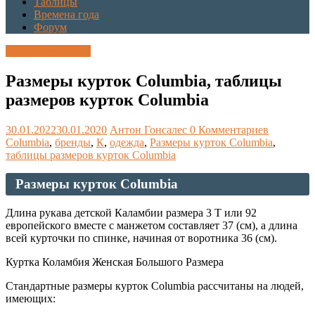
Таблицы
Времена года
Форум
Каталог размеров
Размеры курток Columbia, таблицы
размеров курток Columbia
30.01.2022
30.01.2020
Антон Гонсалес
0 Комментариев
Columbia
,
бренды
,
К
,
одежда
,
Размеры курток Columbia
,
таблицы размеров курток Columbia
Размеры курток Columbia
Длина рукава детской Каламбии размера 3 Т или 92
европейского вместе с манжетом составляет 37 (см), а длина
всей курточки по спинке, начиная от воротника 36 (см).
Куртка Коламбия Женская Большого Размера
Стандартные размеры курток Columbia рассчитаны на людей,
имеющих: