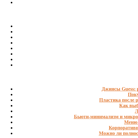
Джинсы Guess: 
Поку
Пластика после р
Как выб
Л
Бьюти-минимализм и микроб
Меню 
Корпоративн
Можно ли полнос