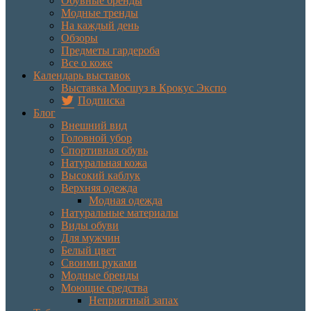
Обувные бренды
Модные тренды
На каждый день
Обзоры
Предметы гардероба
Все о коже
Календарь выставок
Выставка Мосшуз в Крокус Экспо
Подписка
Блог
Внешний вид
Головной убор
Спортивная обувь
Натуральная кожа
Высокий каблук
Верхняя одежда
Модная одежда
Натуральные материалы
Виды обуви
Для мужчин
Белый цвет
Своими руками
Модные бренды
Моющие средства
Неприятный запах