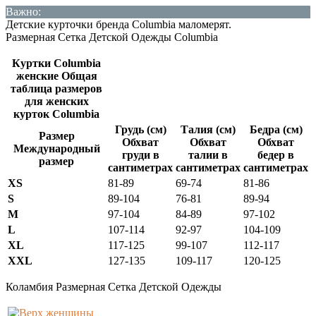
Важно:
Детские курточки бренда Columbia маломерят.
Размерная Сетка Детской Одежды Columbia
Куртки Columbia
женские Общая
таблица размеров
для женских
курток Columbia
Грудь (см)
Талия (см)
Бедра (см)
Размер
Обхват
Обхват
Обхват
Международный
груди в
талии в
бедер в
размер
сантиметрах
сантиметрах
сантиметрах
XS
81-89
69-74
81-86
S
89-104
76-81
89-94
M
97-104
84-89
97-102
L
107-114
92-97
104-109
XL
117-125
99-107
112-117
XXL
127-135
109-117
120-125
Коламбия Размерная Сетка Детской Одежды