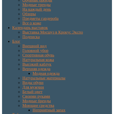
Обувные бренды
Модные тренды
На каждый день
Обзоры
Предметы гардероба
Все о коже
Календарь выставок
Выставка Мосшуз в Крокус Экспо
Подписка
Блог
Внешний вид
Головной убор
Спортивная обувь
Натуральная кожа
Высокий каблук
Верхняя одежда
Модная одежда
Натуральные материалы
Виды обуви
Для мужчин
Белый цвет
Своими руками
Модные бренды
Моющие средства
Неприятный запах