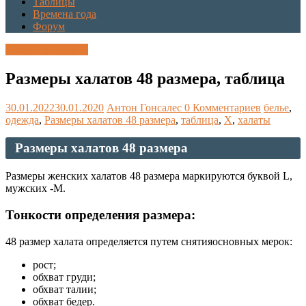
Таблицы
Времена года
Форум
Каталог размеров
Размеры халатов 48 размера, таблица
30.01.2022
30.01.2020
Антон Гонсалес
0 Комментариев
белье
,
одежда
,
Размеры халатов 48 размера
,
таблица
,
Х
,
халаты
Размеры халатов 48 размера
Размеры женских халатов 48 размера маркируются буквой L,
мужских -M.
Тонкости определения размера:
48 размер халата определяется путем снятияосновных мерок:
рост;
обхват груди;
обхват талии;
обхват бедер.