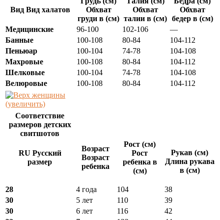
Грудь (см)
Талия (см)
Бедра (см)
Вид Вид халатов
Обхват
Обхват
Обхват
груди в (см)
талии в (см)
бедер в (см)
Медицинские
96-100
102-106
—
Банные
100-108
80-84
104-112
Пеньюар
100-104
74-78
104-108
Махровые
100-108
80-84
104-112
Шелковые
100-104
74-78
104-108
Велюровые
100-108
80-84
104-112
(увеличить)
Соответствие
размеров детских
свитшотов
Рост (см)
Возраст
Рукав (см)
RU Русский
Рост
Возраст
Длина рукава
размер
ребенка в
ребенка
в (см)
(см)
28
4 года
104
38
30
5 лет
110
39
30
6 лет
116
42