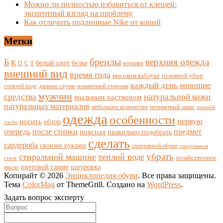
Можно ли полностью избавиться от клещей:
экспертный взгляд на проблему
Как отличить подлинные Nike от копий
Метки
бренды
верхняя одежда
Б
К
белый цвет
белье
П
С
верхняя
Т
внешний вид
время года
высоком каблуке
головной убор
каждый день
моющие
горячей воде
данном случае
изнаночной стороны
мужчин
средства
натуральной кожи
мыльным раствором
натуральных материалов
небольшое количество
неприятный запах
нижней
одежда
особенности
носить
первую
обзор
части
очередь
после стирки
поясная
предмет
правильно подобрать
сделать
гардероба
своими руками
спортивной обуви
спортивном
убрать
стиральной машине
теплой воде
хозяйственное
стиле
цветовой гамме
мыло
шнуровка
Копирайт © 2026
Энциклопедия обуви
. Все права защищены.
Тема
ColorMag
от ThemeGrill. Создано на
WordPress
.
Задать вопрос эксперту