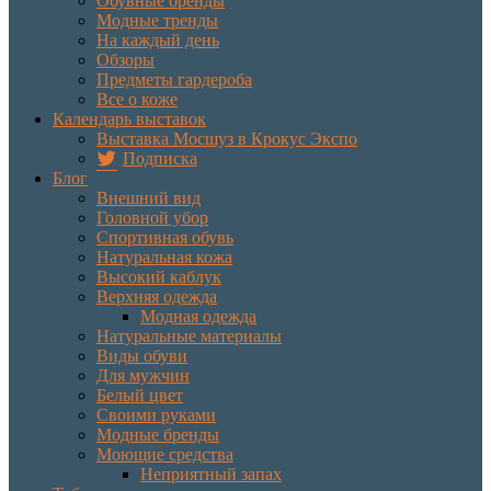
Обувные бренды
Модные тренды
На каждый день
Обзоры
Предметы гардероба
Все о коже
Календарь выставок
Выставка Мосшуз в Крокус Экспо
Подписка
Блог
Внешний вид
Головной убор
Спортивная обувь
Натуральная кожа
Высокий каблук
Верхняя одежда
Модная одежда
Натуральные материалы
Виды обуви
Для мужчин
Белый цвет
Своими руками
Модные бренды
Моющие средства
Неприятный запах