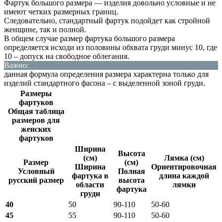
Фартук большого размера — изделия довольно условные и не
имеют четких размерных границ.
Следовательно, стандартный фартук подойдет как стройной
женщине, так и полной.
В общем случае размер фартука большого размера
определяется исходи из половины обхвата груди минус 10, где
10 – допуск на свободное облегания.
Важно:
данная формула определения размера характерна только для
изделий стандартного фасона – с выделенной зоной груди.
Размеры
фартуков
Общая таблица
размеров для
женских
фартуков
Ширина
Высота
(см)
Лямка (см)
Размер
(см)
Ширина
Ориентировочная
Условный
Полная
фартука в
длина каждой
русский размер
высота
области
лямки
фартука
груди
40
50
90-110
50-60
45
55
90-110
50-60