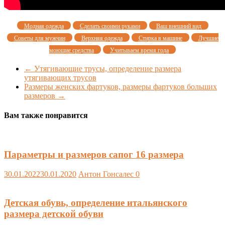
Модная одежда
Сделать своими руками
Ваш внешний вид
Советы для мужчин
Верхняя одежда
Стирка в машине
Лучшие
моющие средства
Учитываем время года
←
Утягивающие трусы, определение размера
утягивающих трусов
Размеры женских фартуков, размеры фартуков больших
размеров
→
Вам также понравится
Параметры и размеров сапог 16 размера
30.01.2022
30.01.2020
Антон Гонсалес
0
Детская обувь, определение итальянского
размера детской обуви