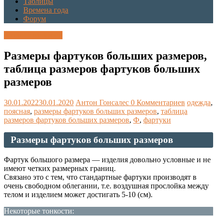
Таблицы
Времена года
Форум
Каталог размеров
Размеры фартуков больших размеров,
таблица размеров фартуков больших
размеров
30.01.2022
30.01.2020
Антон Гонсалес
0 Комментариев
одежда
,
поясная
,
размеры фартуков больших размеров
,
таблица
размеров фартуков больших размеров
,
Ф
,
фартуки
Размеры фартуков больших размеров
Фартук большого размера — изделия довольно условные и не
имеют четких размерных границ.
Связано это с тем, что стандартные фартуки производят в
очень свободном облегании, т.е. воздушная прослойка между
телом и изделием может достигать 5-10 (см).
Некоторые тонкости: