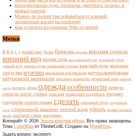
Корпоративные худи: проблема «мертвого склада» и
разных партий
Можно ли полностью избавиться от клещей:
экспертный взгляд на проблему
Как отличить подлинные Nike от копий
Метки
бренды
верхняя одежда
Б
К
белый цвет
белье
П
С
верхняя
Т
внешний вид
время года
высоком каблуке
головной убор
каждый день
моющие
горячей воде
данном случае
изнаночной стороны
мужчин
средства
натуральной кожи
мыльным раствором
натуральных материалов
небольшое количество
неприятный запах
нижней
одежда
особенности
носить
первую
обзор
части
очередь
после стирки
поясная
предмет
правильно подобрать
сделать
гардероба
своими руками
спортивной обуви
спортивном
убрать
стиральной машине
теплой воде
хозяйственное
стиле
цветовой гамме
мыло
шнуровка
Копирайт © 2026
Энциклопедия обуви
. Все права защищены.
Тема
ColorMag
от ThemeGrill. Создано на
WordPress
.
Задать вопрос эксперту