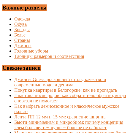
Важные разделы
Одежда
Обувь
Бренды
Белье
Страны
Джинсы
Головные уборы
Таблицы размеров и соответствия
Свежие записи
Джинсы Guess: роскошный стиль, качество и
современные модели денима
Покупка квартиры в Белогорске: как не прогадать
Пластика после родов: как собрать тело обратно, когда
спортзал не помогает
Как выбрать демисезонное и классическое мужское
пальто
Лента ПП 12 мм и 15 мм: сравнение ширины
Бьюти-минимализм и микробиом: почему концепция
«чем больше, тем лучше» больше не работает
Меню как часть впечатления, а не просто список блюд