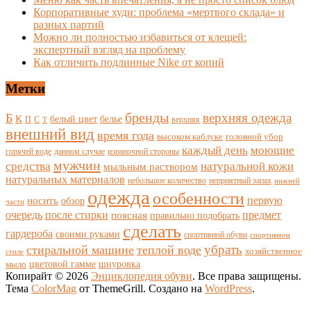
Корпоративные худи: проблема «мертвого склада» и
разных партий
Можно ли полностью избавиться от клещей:
экспертный взгляд на проблему
Как отличить подлинные Nike от копий
Метки
бренды
верхняя одежда
Б
К
белый цвет
белье
П
С
верхняя
Т
внешний вид
время года
высоком каблуке
головной убор
каждый день
моющие
горячей воде
данном случае
изнаночной стороны
мужчин
средства
натуральной кожи
мыльным раствором
натуральных материалов
небольшое количество
неприятный запах
нижней
одежда
особенности
носить
первую
обзор
части
очередь
после стирки
поясная
предмет
правильно подобрать
сделать
гардероба
своими руками
спортивной обуви
спортивном
убрать
стиральной машине
теплой воде
хозяйственное
стиле
цветовой гамме
мыло
шнуровка
Копирайт © 2026
Энциклопедия обуви
. Все права защищены.
Тема
ColorMag
от ThemeGrill. Создано на
WordPress
.