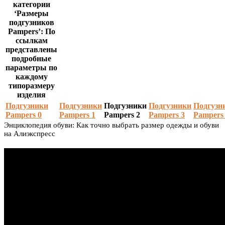
категории
‘Размеры
подгузников
Pampers’: По
ссылкам
представлены
подробные
параметры по
каждому
типоразмеру
изделия
Подгузники
Подгузники
Подгузники
Подгузники
Подгузн
Pampers 0
Pampers 1
Pampers 2
Pampers 3
Pampers
Энциклопедия обуви: Как точно выбрать размер одежды и обуви
на Алиэкспресс