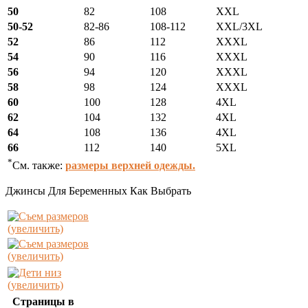
50
82
108
XXL
50-52
82-86
108-112
XXL/3XL
52
86
112
XXXL
54
90
116
XXXL
56
94
120
XXXL
58
98
124
XXXL
60
100
128
4XL
62
104
132
4XL
64
108
136
4XL
66
112
140
5XL
*
См. также:
размеры верхней одежды.
Джинсы Для Беременных Как Выбрать
(увеличить)
(увеличить)
(увеличить)
Страницы в