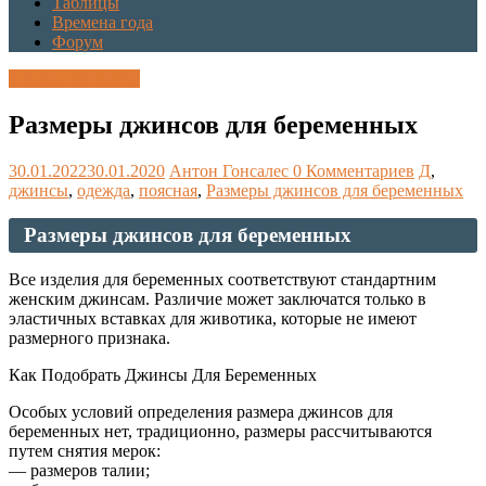
Таблицы
Времена года
Форум
Каталог размеров
Размеры джинсов для беременных
30.01.2022
30.01.2020
Антон Гонсалес
0 Комментариев
Д
,
джинсы
,
одежда
,
поясная
,
Размеры джинсов для беременных
Размеры джинсов для беременных
Все изделия для беременных соответствуют стандартним
женским джинсам. Различие может заключатся только в
эластичных вставках для животика, которые не имеют
размерного признака.
Как Подобрать Джинсы Для Беременных
Особых условий определения размера джинсов для
беременных нет, традиционно, размеры рассчитываются
путем снятия мерок:
— размеров талии;