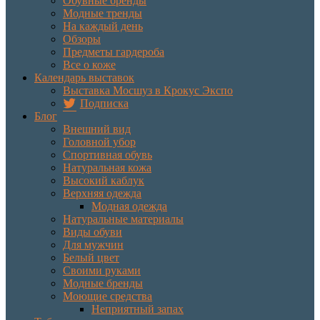
Обувные бренды
Модные тренды
На каждый день
Обзоры
Предметы гардероба
Все о коже
Календарь выставок
Выставка Мосшуз в Крокус Экспо
Подписка
Блог
Внешний вид
Головной убор
Спортивная обувь
Натуральная кожа
Высокий каблук
Верхняя одежда
Модная одежда
Натуральные материалы
Виды обуви
Для мужчин
Белый цвет
Своими руками
Модные бренды
Моющие средства
Неприятный запах