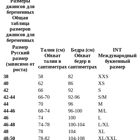
Размеры
джинсов для
беременных
Общая
таблица
размеров
джинсов для
беременных
Размер
Талия (см)
Бедра (см)
INT
Русский
Обхват
Обхват
Международный
размер
талии в
бедер в
буквенный
(зависимо от
сантиметрах
сантиметрах
размер
роста)
38
58
82
XXS
40
62
86
XS
42
66
92
S
42-44
66-70
92-96
S/M
44
70
96
M
44-46
68-74
96-100
M/L
46
74
100
L
46-48
74-78
100-104
L/XL
48
78
104
XL
48-50
78-82
104-108
XL/XXL