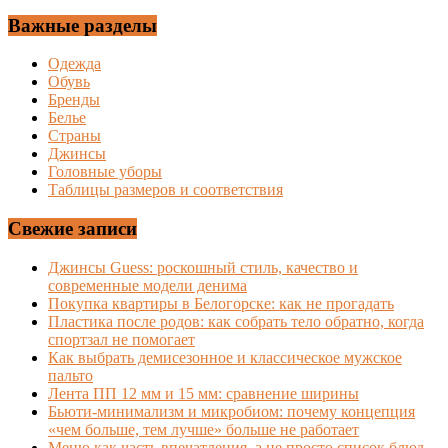
Важные разделы
Одежда
Обувь
Бренды
Белье
Страны
Джинсы
Головные уборы
Таблицы размеров и соответствия
Свежие записи
Джинсы Guess: роскошный стиль, качество и
современные модели денима
Покупка квартиры в Белогорске: как не прогадать
Пластика после родов: как собрать тело обратно, когда
спортзал не помогает
Как выбрать демисезонное и классическое мужское
пальто
Лента ПП 12 мм и 15 мм: сравнение ширины
Бьюти-минимализм и микробиом: почему концепция
«чем больше, тем лучше» больше не работает
Меню как часть впечатления, а не просто список блюд