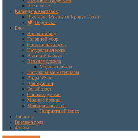
Предметы гардероба
Все о коже
Календарь выставок
Выставка Мосшуз в Крокус Экспо
Подписка
Блог
Внешний вид
Головной убор
Спортивная обувь
Натуральная кожа
Высокий каблук
Верхняя одежда
Модная одежда
Натуральные материалы
Виды обуви
Для мужчин
Белый цвет
Своими руками
Модные бренды
Моющие средства
Неприятный запах
Таблицы
Времена года
Форум