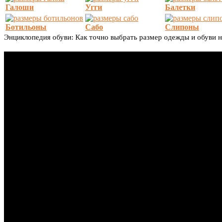
Галоши
Угги
Балетки
Ботильоны
Сабо
Слипоны
Энциклопедия обуви: Как точно выбрать размер одежды и обуви 