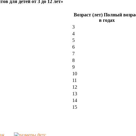
в для детей от 3 до 12 лет»
Возраст (лет) Полный возра
в годах
3
4
5
6
7
8
9
10
11
12
13
14
15