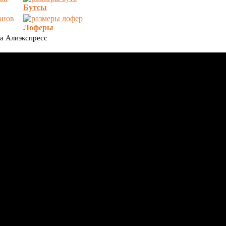
Бутсы
Лоферы
на Алиэкспресс