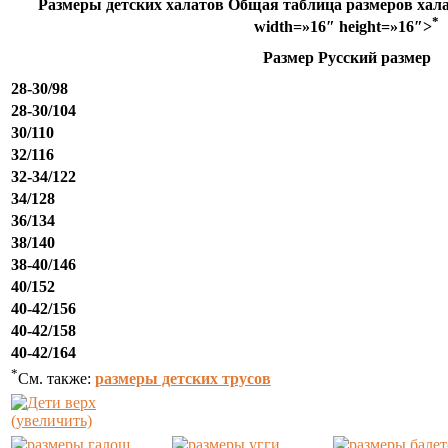
Размеры детских халатов Общая таблица размеров халато
*
width=»16″ height=»16″>
Размер Русский размер
28-30/98
28-30/104
30/110
32/116
32-34/122
34/128
36/134
38/140
38-40/146
40/152
40-42/156
40-42/158
40-42/164
*
См. также:
размеры детских трусов
(увеличить)