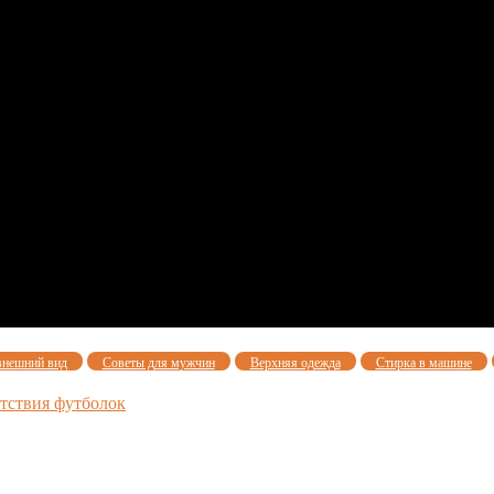
внешний вид
Советы для мужчин
Верхняя одежда
Стирка в машине
етствия футболок