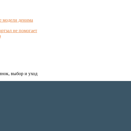
е модели денима
ортзал не помогает
о
инок, выбор и уход