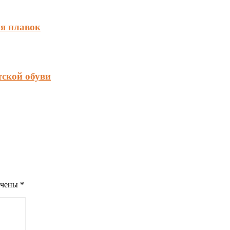
ия плавок
тской обуви
ечены
*