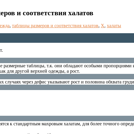
еров и соответствия халатов
ежда
,
таблицы размеров и соответствия халатов
,
Х
,
халаты
т.
е размерные таблицы, т.к. они обладают особыми пропорциями 
как для другой верхней одежды, а рост.
рых случаях через дефис указывают рост и половина обхвата груди
тся к стандартным махровым халатам, для более точного опред