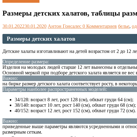
Каталог размеров
Размеры детских халатов, таблицы разм
30.01.2022
30.01.2020
Антон Гонсалес
0 Комментариев
белье
,
од
Размеры детских халатов
Детские халаты изготавливают на детей возрастом от 2 до 12 ле
Определение размера:
Изделия на молодых людей старше 12 лет вынесены в отдельны
Основной меркой при подборе детского халата является не вес 
Важно:
на бирке размер детского халата соответствует росту, в некото
Параметры наиболее распространенных моделей:
34/128: возраст 8 лет, рост 128 (см), обхват груди 64 (см);
38/140: возраст 10 лет, рост 140 (см), обхват груди 68 (см);
40/152: возраст 12 лет, рост 152 (см), обхват груди 72 (см).
Важно:
приведенные выше параметры являются усредненными и относя
размерным сеткам.