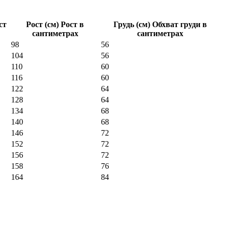
ст
Рост (см) Рост в
Грудь (см) Обхват груди в
сантиметрах
сантиметрах
98
56
104
56
110
60
116
60
122
64
128
64
134
68
140
68
146
72
152
72
156
72
158
76
164
84