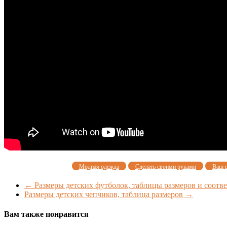
Модная одежда
Сделать своими руками
Ваш 
←
Размеры детских футболок, таблицы размеров и соотв
Размеры детских чепчиков, таблица размеров
→
Вам также понравится