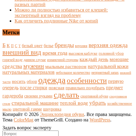
разных партий
Можно ли полностью избавиться от клещей:
экспертный взгляд на проблему
Как отличить подлинные Nike от копий
Метки
бренды
верхняя одежда
Б
К
белый цвет
белье
П
С
верхняя
Т
внешний вид
время года
высоком каблуке
головной убор
каждый день
моющие
горячей воде
данном случае
изнаночной стороны
мужчин
средства
натуральной кожи
мыльным раствором
натуральных материалов
небольшое количество
неприятный запах
нижней
одежда
особенности
носить
первую
обзор
части
очередь
после стирки
поясная
предмет
правильно подобрать
сделать
гардероба
своими руками
спортивной обуви
спортивном
убрать
стиральной машине
теплой воде
хозяйственное
стиле
цветовой гамме
мыло
шнуровка
Копирайт © 2026
Энциклопедия обуви
. Все права защищены.
Тема
ColorMag
от ThemeGrill. Создано на
WordPress
.
Задать вопрос эксперту