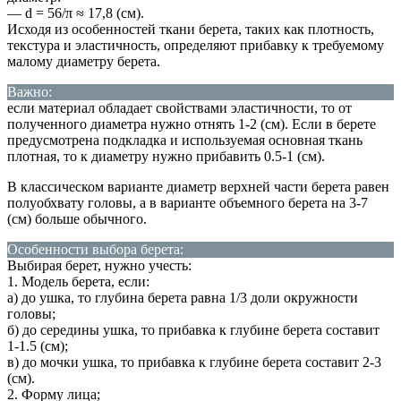
— d = 56/π ≈ 17,8 (см).
Исходя из особенностей ткани берета, таких как плотность,
текстура и эластичность, определяют прибавку к требуемому
малому диаметру берета.
Важно:
если материал обладает свойствами эластичности, то от
полученного диаметра нужно отнять 1-2 (см). Если в берете
предусмотрена подкладка и используемая основная ткань
плотная, то к диаметру нужно прибавить 0.5-1 (см).
В классическом варианте диаметр верхней части берета равен
полуобхвату головы, а в варианте объемного берета на 3-7
(см) больше обычного.
Особенности выбора берета:
Выбирая берет, нужно учесть:
1. Модель берета, если:
а) до ушка, то глубина берета равна 1/3 доли окружности
головы;
б) до середины ушка, то прибавка к глубине берета составит
1-1.5 (см);
в) до мочки ушка, то прибавка к глубине берета составит 2-3
(см).
2. Форму лица;