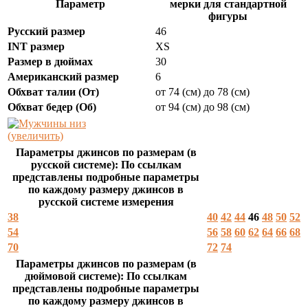
Параметр
мерки для стандартной
фигуры
Русский размер
46
INT размер
XS
Размер в дюймах
30
Американский размер
6
Обхват талии (От)
от 74 (см) до 78 (см)
Обхват бедер (Об)
от 94 (см) до 98 (см)
(увеличить)
Параметры джинсов по размерам (в
русской системе): По ссылкам
представлены подробные параметры
по каждому размеру джинсов в
русской системе измерения
38
40
42
44
46
48
50
52
54
56
58
60
62
64
66
68
70
72
74
Параметры джинсов по размерам (в
дюймовой системе): По ссылкам
представлены подробные параметры
по каждому размеру джинсов в