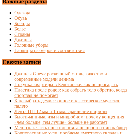
Важные разделы
Одежда
Обувь
Бренды
Белье
Страны
Джинсы
Головные уборы
Таблицы размеров и соответствия
Свежие записи
Джинсы Guess: роскошный стиль, качество и
современные модели денима
Покупка квартиры в Белогорске: как не прогадать
Пластика после родов: как собрать тело обратно, когда
спортзал не помогает
Как выбрать демисезонное и классическое мужское
пальто
Лента ПП 12 мм и 15 мм: сравнение ширины
Бьюти-минимализм и микробиом: почему концепция
«чем больше, тем лучше» больше не работает
Меню как часть впечатления, а не просто список блюд
Корпоративные худи: проблема «мертвого склада» и