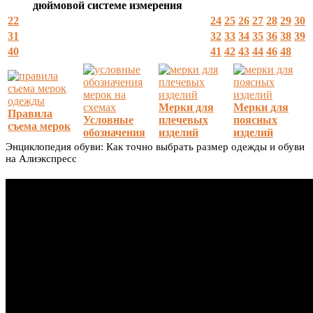
дюймовой системе измерения
22
24
25
26
27
28
29
30
31
32
33
34
35
36
38
39
40
41
42
43
44
46
48
Мерки для
Мерки для
Правила
Условные
плечевых
поясных
съема мерок
обозначения
изделий
изделий
Энциклопедия обуви: Как точно выбрать размер одежды и обуви
на Алиэкспресс