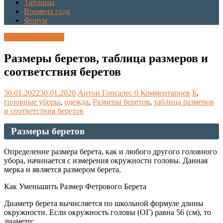
Таблицы
Времена года
Форум
Каталог размеров
Размеры беретов, таблица размеров и
соответствия беретов
30.01.2022
30.01.2020
Антон Гонсалес
0 Комментариев
Б
,
головные уборы
,
одежда
,
Размеры беретов
,
таблица размеров
и соответствия беретов
Размеры беретов
Определение размера берета, как и любого другого головного
убора, начинается с измерения окружности головы. Данная
мерка и является размером берета.
Как Уменьшить Размер Фетрового Берета
Диаметр берета вычисляется по школьной формуле длины
окружности. Если окружность головы (ОГ) равна 56 (см), то
диаметр: