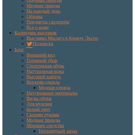
Обувные бренды
Модные тренды
На каждый день
Обзоры
Предметы гардероба
Все о коже
Календарь выставок
Выставка Мосшуз в Крокус Экспо
Подписка
Блог
Внешний вид
Головной убор
Спортивная обувь
Натуральная кожа
Высокий каблук
Верхняя одежда
Модная одежда
Натуральные материалы
Виды обуви
Для мужчин
Белый цвет
Своими руками
Модные бренды
Моющие средства
Неприятный запах