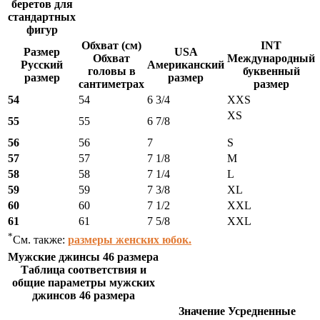
беретов для
стандартных
фигур
Обхват (см)
INT
Размер
USA
Обхват
Международный
Русский
Американский
головы в
буквенный
размер
размер
сантиметрах
размер
54
54
6 3/4
XXS
XS
55
55
6 7/8
56
56
7
S
57
57
7 1/8
M
58
58
7 1/4
L
59
59
7 3/8
XL
60
60
7 1/2
XXL
61
61
7 5/8
XXL
*
См. также:
размеры женских юбок.
Мужские джинсы 46 размера
Таблица соответствия и
общие параметры мужских
джинсов 46 размера
Значение Усредненные