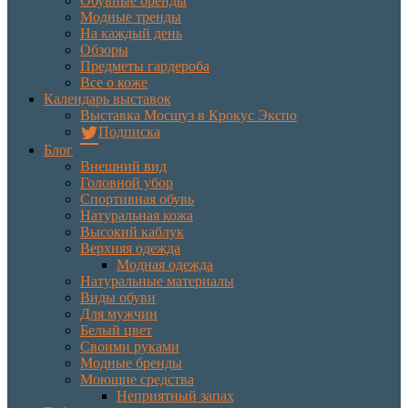
Обувные бренды
Модные тренды
На каждый день
Обзоры
Предметы гардероба
Все о коже
Календарь выставок
Выставка Мосшуз в Крокус Экспо
Подписка
Блог
Внешний вид
Головной убор
Спортивная обувь
Натуральная кожа
Высокий каблук
Верхняя одежда
Модная одежда
Натуральные материалы
Виды обуви
Для мужчин
Белый цвет
Своими руками
Модные бренды
Моющие средства
Неприятный запах