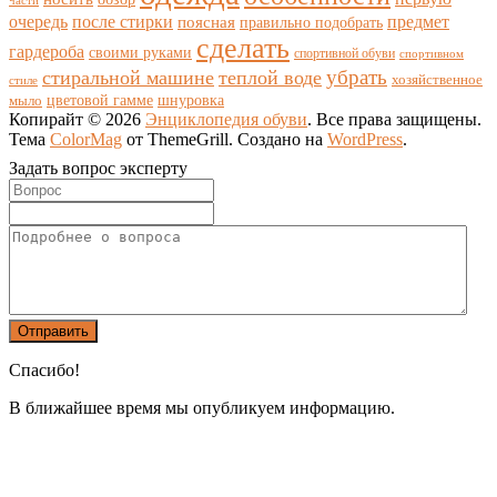
части
очередь
после стирки
поясная
предмет
правильно подобрать
сделать
гардероба
своими руками
спортивной обуви
спортивном
убрать
стиральной машине
теплой воде
хозяйственное
стиле
цветовой гамме
мыло
шнуровка
Копирайт © 2026
Энциклопедия обуви
. Все права защищены.
Тема
ColorMag
от ThemeGrill. Создано на
WordPress
.
Задать вопрос эксперту
Спасибо!
В ближайшее время мы опубликуем информацию.