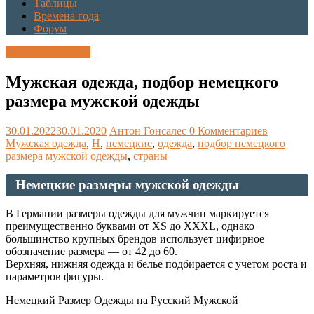
Таблицы
Времена года
Форум
Каталог размеров
Мужская одежда, подбор немецкого
размера мужской одежды
30.01.2022
30.01.2020
Антон Гонсалес
0 Комментариев
Мужская одежда
,
Н
,
немецкие
,
одежда
,
подбор немецкого
размера мужской одежды
,
страны
Немецкие размеры мужской одежды
В Германии размеры одежды для мужчин маркируется
преимущественно буквами от XS до XXXL, однако
большинство крупных брендов использует цифирное
обозначение размера — от 42 до 60.
Верхняя, нижняя одежда и белье подбирается с учетом роста и
параметров фигуры.
Немецкий Размер Одежды на Русский Мужской