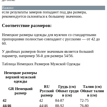
Важно:
если результаты замеров попадают под два размера,
рекомендуется склоняться к большему значению.
Соответствие размеров:
Немецкие размеры одежды для мужчин со стандартными
пропорциями полностью совпадают с русскими — от 42 до
60.
У двойных размеров более значимым является больший
параметр, например 56-й для размера 54/56.
Таблица Немецких Размеров Мужской Одежды
Немецкие размеры
верхней мужской
одежды
RU
Грудь (см)
Талия (см)
GR Немецкий
Русский
Обхват груди
Обхват талии
размер
размер
в (см)
в (см)
42
42
84-87
72-75
44/46
44/46
88-92
76-80