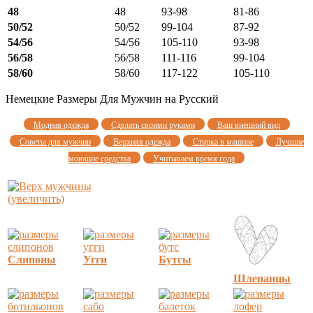
48
48
93-98
81-86
50/52
50/52
99-104
87-92
54/56
54/56
105-110
93-98
56/58
56/58
111-116
99-104
58/60
58/60
117-122
105-110
Немецкие Размеры Для Мужчин на Русский
Модная одежда
Сделать своими руками
Ваш внешний вид
Советы для мужчин
Верхняя одежда
Стирка в машине
Лучшие
моющие средства
Учитываем время года
(увеличить)
Слипоны
Угги
Бутсы
Шлепанцы