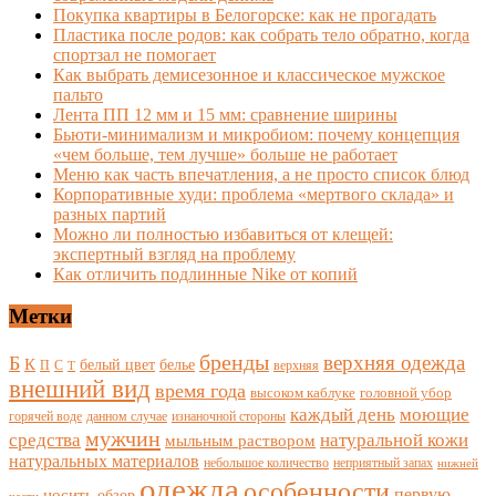
Покупка квартиры в Белогорске: как не прогадать
Пластика после родов: как собрать тело обратно, когда
спортзал не помогает
Как выбрать демисезонное и классическое мужское
пальто
Лента ПП 12 мм и 15 мм: сравнение ширины
Бьюти-минимализм и микробиом: почему концепция
«чем больше, тем лучше» больше не работает
Меню как часть впечатления, а не просто список блюд
Корпоративные худи: проблема «мертвого склада» и
разных партий
Можно ли полностью избавиться от клещей:
экспертный взгляд на проблему
Как отличить подлинные Nike от копий
Метки
бренды
верхняя одежда
Б
К
белый цвет
белье
П
С
верхняя
Т
внешний вид
время года
высоком каблуке
головной убор
каждый день
моющие
горячей воде
данном случае
изнаночной стороны
мужчин
средства
натуральной кожи
мыльным раствором
натуральных материалов
небольшое количество
неприятный запах
нижней
одежда
особенности
носить
первую
обзор